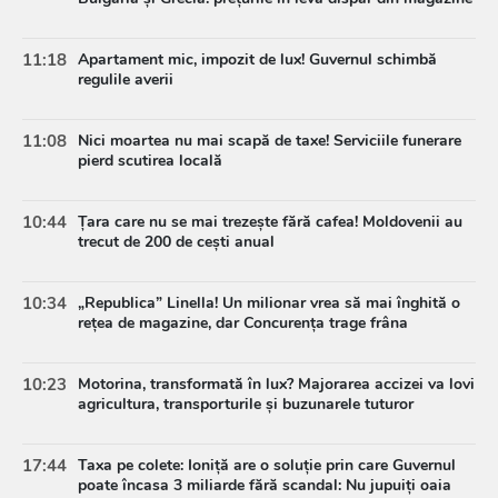
11:18
Apartament mic, impozit de lux! Guvernul schimbă
regulile averii
11:08
Nici moartea nu mai scapă de taxe! Serviciile funerare
pierd scutirea locală
10:44
Țara care nu se mai trezește fără cafea! Moldovenii au
trecut de 200 de cești anual
10:34
„Republica” Linella! Un milionar vrea să mai înghită o
rețea de magazine, dar Concurența trage frâna
10:23
Motorina, transformată în lux? Majorarea accizei va lovi
agricultura, transporturile și buzunarele tuturor
17:44
Taxa pe colete: Ioniță are o soluție prin care Guvernul
poate încasa 3 miliarde fără scandal: Nu jupuiți oaia