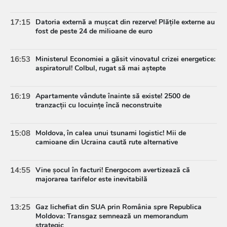
17:15
Datoria externă a mușcat din rezerve! Plățile externe au
fost de peste 24 de milioane de euro
16:53
Ministerul Economiei a găsit vinovatul crizei energetice:
aspiratorul! Colbul, rugat să mai aștepte
16:19
Apartamente vândute înainte să existe! 2500 de
tranzacții cu locuințe încă neconstruite
15:08
Moldova, în calea unui tsunami logistic! Mii de
camioane din Ucraina caută rute alternative
14:55
Vine șocul în facturi! Energocom avertizează că
majorarea tarifelor este inevitabilă
13:25
Gaz lichefiat din SUA prin România spre Republica
Moldova: Transgaz semnează un memorandum
strategic