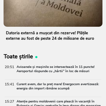
Datoria externă a mușcat din rezerve! Plățile
externe au fost de peste 24 de milioane de euro
Toate știrile
20:51
Avioanele și mașinile se intersectează în 11 puncte!
Aeroportul răspunde cu „hârtii” în loc de măsuri
15:41
Curent avem, dar la preț mare! Energocom avertizează:
energia din import rămâne scumpă
15:27
Atenție pentru moldovenii care pleacă în vacanță în
Bulgaria și Grecia: prețurile în leva dispar din magazine