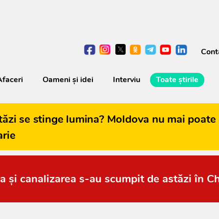
Cont
Afaceri
Oameni şi idei
Interviu
Toate știrile
tăzi se stinge lumina? Moldova nu mai poate 
arie
a și canalizarea s-au scumpit de astăzi în C