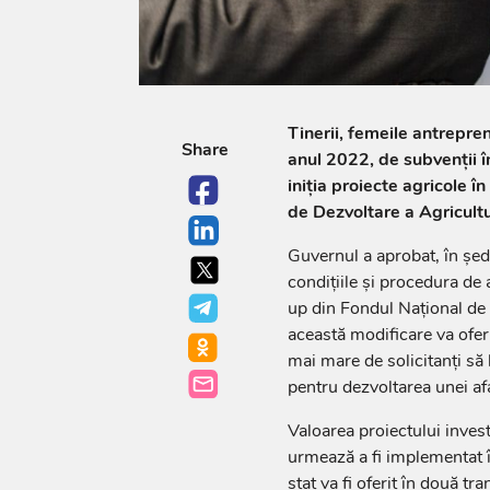
Tinerii, femeile antrepreno
Share
anul 2022, de subvenții î
iniția proiecte agricole în
de Dezvoltare a Agricultur
Guvernul a aprobat, în șed
condițiile și procedura de 
up din Fondul Național de 
această modificare va ofer
mai mare de solicitanți să 
pentru dezvoltarea unei afa
Valoarea proiectului inves
urmează a fi implementat î
stat va fi oferit în două tr