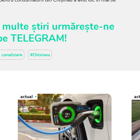
 pentru consumatorii din Chișinău a avut loc în martie
 multe știri urmărește-ne
pe
TELEGRAM
!
 canalizare
#Chisinau
actual
ac