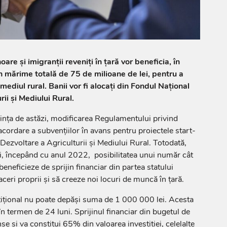
are și imigranții reveniți în țară vor beneficia, în
n mărime totală de 75 de milioane de lei, pentru a
 mediul rural. Banii vor fi alocați din Fondul Național
ii și Mediului Rural.
ința de astăzi, modificarea Regulamentului privind
acordare a subvențiilor în avans pentru proiectele start-
Dezvoltare a Agriculturii și Mediului Rural. Totodată,
i, începând cu anul 2022, posibilitatea unui număr cât
beneficieze de sprijin financiar din partea statului
ceri proprii și să creeze noi locuri de muncă în țară.
tițional nu poate depăși suma de 1 000 000 lei. Acesta
n termen de 24 luni. Sprijinul financiar din bugetul de
anșe și va constitui 65% din valoarea investiției, celelalte