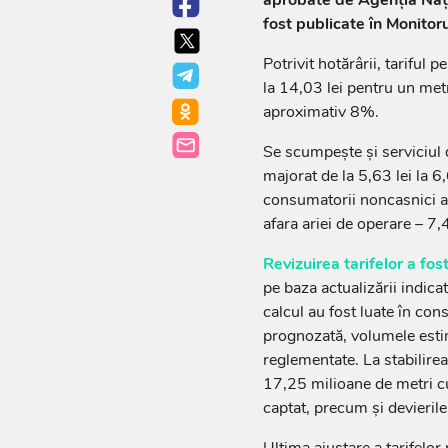
aprobate de Agenția Naț
fost publicate în Monitoru
Potrivit hotărârii, tariful 
la 14,03 lei pentru un met
aproximativ 8%.
Se scumpește și serviciul d
majorat de la 5,63 lei la 
consumatorii noncasnici a f
afara ariei de operare – 7,
Revizuirea tarifelor a fo
pe baza actualizării indic
calcul au fost luate în cons
prognozată, volumele estima
reglementate. La stabilirea 
17,25 milioane de metri cu
captat, precum și devieri