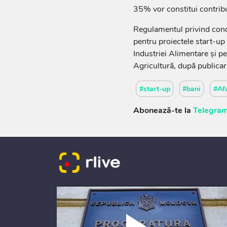
35% vor constitui contribu
Regulamentul privind condi
pentru proiectele start-up v
Industriei Alimentare și pe 
Agricultură, după publicar
#start-up
#bani
#Afa
Abonează-te la
Telegram