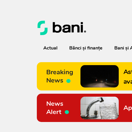
Actual
Bănci şi finanţe
Bani și 
As
Breaking
News
av
News
Ap
Alert