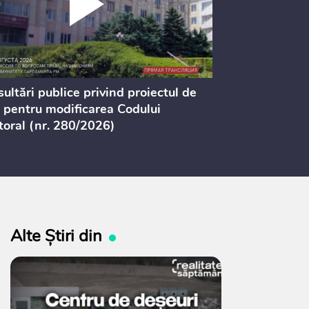
ultări publice privind proiectul de
Consultarea 
 pentru modificarea Codului
Studiilor de
toral (nr. 280/2026)
și Transportu
Teritorială”
Alte Știri din