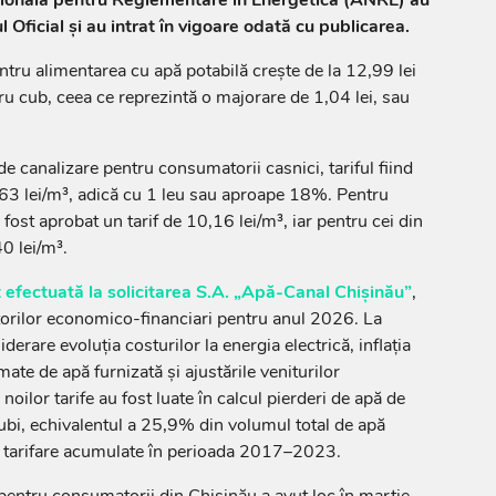
ională pentru Reglementare în Energetică (ANRE) au
l Oficial și au intrat în vigoare odată cu publicarea.
pentru alimentarea cu apă potabilă crește de la 12,99 lei
ru cub, ceea ce reprezintă o majorare de 1,04 lei, sau
e canalizare pentru consumatorii casnici, tariful fiind
6,63 lei/m³, adică cu 1 leu sau aproape 18%. Pentru
ost aprobat un tarif de 10,16 lei/m³, iar pentru cei din
40 lei/m³.
st efectuată la solicitarea S.A. „Apă-Canal Chișinău”
,
atorilor economico-financiari pentru anul 2026. La
iderare evoluția costurilor la energia electrică, inflația
te de apă furnizată și ajustările veniturilor
noilor tarife au fost luate în calcul pierderi de apă de
bi, echivalentul a 25,9% din volumul total de apă
le tarifare acumulate în perioada 2017–2023.