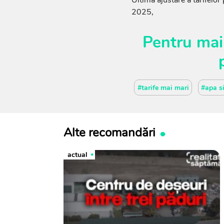
Ultima ajustare a tarifelor
2025,
Pentru mai
#tarife mai mari
#apa si
Alte recomandări
actual