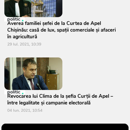
politic
Averea familiei şefei de la Curtea de Apel
Chişinău: casă de lux, spaţii comerciale şi afaceri
în agricultură
29 Iul. 2021, 10:39
politic
Revocarea lui Clima de la șefia Curții de Apel –
între legalitate și campanie electorală
04 Iun. 2021, 10:54