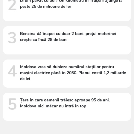
2
Drum pavat cu aur? Un kilometru în Trușeni ajunge la
peste 25 de milioane de lei
3
Benzina dă înapoi cu doar 2 bani, prețul motorinei
crește cu încă 28 de bani
4
Moldova vrea să dubleze numărul stațiilor pentru
mașini electrice până în 2030. Planul costă 1,2 miliarde
de lei
5
Țara în care oamenii trăiesc aproape 95 de ani.
Moldova nici măcar nu intră în top