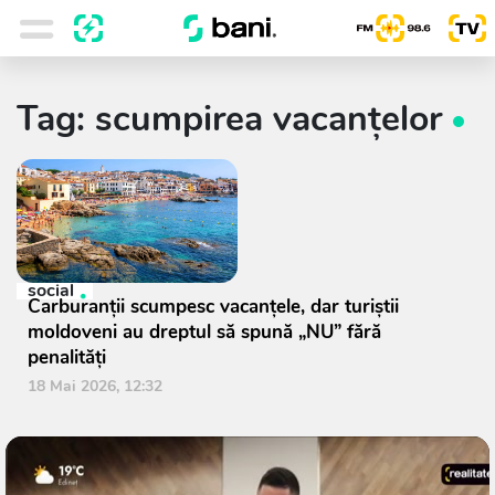
Tag: scumpirea vacanțelor
social
Carburanții scumpesc vacanțele, dar turiștii
moldoveni au dreptul să spună „NU” fără
penalități
18 Mai 2026, 12:32