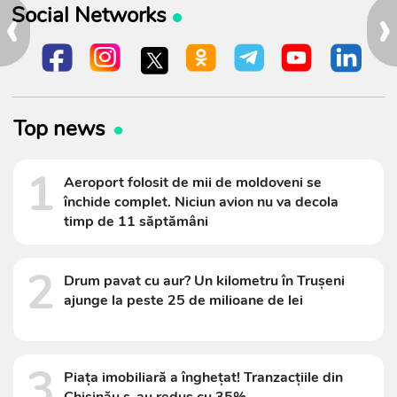
‹
›
Social Networks
Top news
1
Aeroport folosit de mii de moldoveni se
închide complet. Niciun avion nu va decola
timp de 11 săptămâni
2
Drum pavat cu aur? Un kilometru în Trușeni
ajunge la peste 25 de milioane de lei
3
Piața imobiliară a înghețat! Tranzacțiile din
Chișinău s-au redus cu 35%