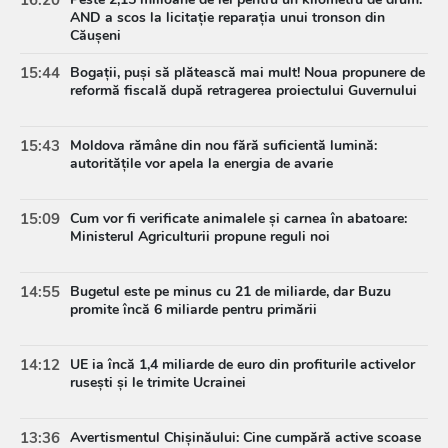
AND a scos la licitație reparația unui tronson din
Căușeni
15:44
Bogații, puși să plătească mai mult! Noua propunere de
reformă fiscală după retragerea proiectului Guvernului
15:43
Moldova rămâne din nou fără suficientă lumină:
autoritățile vor apela la energia de avarie
15:09
Cum vor fi verificate animalele și carnea în abatoare:
Ministerul Agriculturii propune reguli noi
14:55
Bugetul este pe minus cu 21 de miliarde, dar Buzu
promite încă 6 miliarde pentru primării
14:12
UE ia încă 1,4 miliarde de euro din profiturile activelor
rusești și le trimite Ucrainei
13:36
Avertismentul Chișinăului: Cine cumpără active scoase