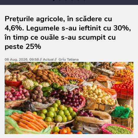
Prețurile agricole, în scădere cu
4,6%. Legumele s-au ieftinit cu 30%,
în timp ce ouăle s-au scumpit cu
peste 25%
06 Aug. 2026, 09:58 //
Actual
//
Grîu Tatiana