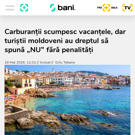
Carburanții scumpesc vacanțele, dar
turiștii moldoveni au dreptul să
spună „NU” fără penalități
18 Mai 2026, 12:32 //
Actual
//
Grîu Tatiana