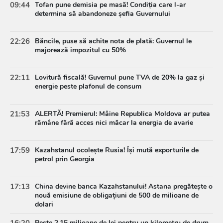
09:44
Tofan pune demisia pe masă! Condiția care l-ar
determina să abandoneze șefia Guvernului
22:26
Băncile, puse să achite nota de plată: Guvernul le
majorează impozitul cu 50%
22:11
Lovitură fiscală! Guvernul pune TVA de 20% la gaz și
energie peste plafonul de consum
21:53
ALERTĂ! Premierul: Mâine Republica Moldova ar putea
rămâne fără acces nici măcar la energia de avarie
17:59
Kazahstanul ocolește Rusia! Își mută exporturile de
petrol prin Georgia
17:13
China devine banca Kazahstanului! Astana pregătește o
nouă emisiune de obligațiuni de 500 de milioane de
dolari
16:20
Peste 2,15 milioane de lei pentru un kilometru de drum.