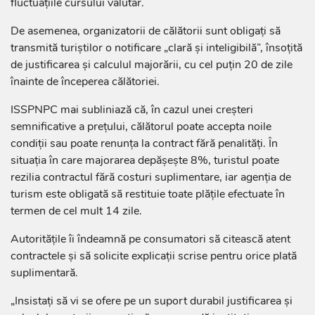
fluctuațiile cursului valutar.
De asemenea, organizatorii de călătorii sunt obligați să
transmită turiștilor o notificare „clară și inteligibilă”, însoțită
de justificarea și calculul majorării, cu cel puțin 20 de zile
înainte de începerea călătoriei.
ISSPNPC mai subliniază că, în cazul unei creșteri
semnificative a prețului, călătorul poate accepta noile
condiții sau poate renunța la contract fără penalități. În
situația în care majorarea depășește 8%, turistul poate
rezilia contractul fără costuri suplimentare, iar agenția de
turism este obligată să restituie toate plățile efectuate în
termen de cel mult 14 zile.
Autoritățile îi îndeamnă pe consumatori să citească atent
contractele și să solicite explicații scrise pentru orice plată
suplimentară.
„Insistați să vi se ofere pe un suport durabil justificarea și