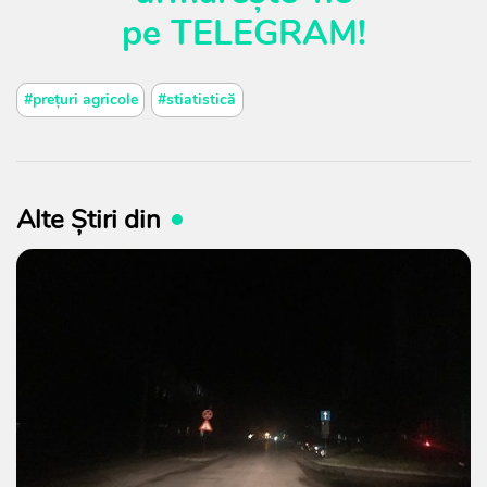
pe
TELEGRAM
!
#prețuri agricole
#stiatistică
Alte Știri din