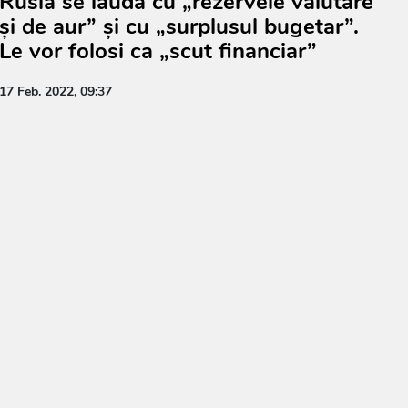
Rusia se laudă cu „rezervele valutare
și de aur” și cu „surplusul bugetar”.
Le vor folosi ca „scut financiar”
17 Feb. 2022, 09:37