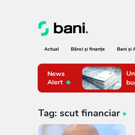
Actual
Bănci şi finanţe
Bani și 
Un
News
Alert
bu
Tag: scut financiar