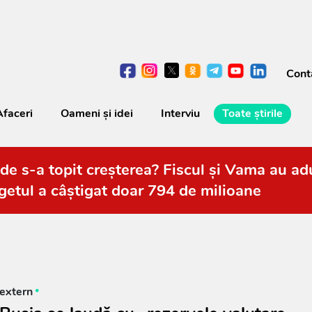
Cont
Afaceri
Oameni şi idei
Interviu
Toate știrile
de s-a topit creșterea? Fiscul și Vama au adu
getul a câștigat doar 794 de milioane
extern