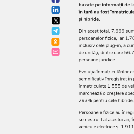
bazate pe informații de l
în țară au fost înmatricu
și hibride.
Din acest total, 7.666 sunt
persoanelor fizice, iar 1.
inclusiv cele plug-in, a c
de unități, dintre care 56.
persoane juridice.
Evoluția înmatriculărilor c
semnificativ înregistrat în
înmatriculate 1.555 de vehi
marchează o creștere spec
293% pentru cele hibride,
Persoanele fizice au înregi
semestrul I al acestui an, 
vehicule electrice și 1.911