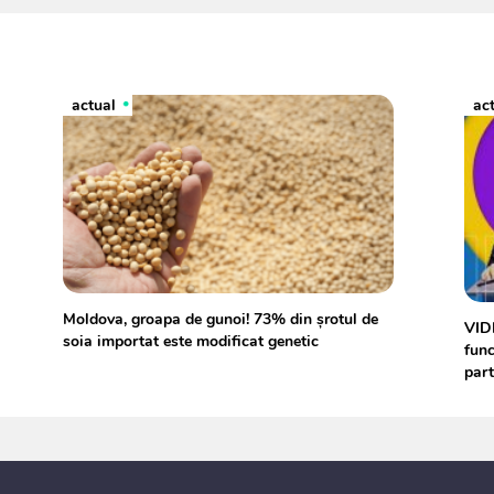
actual
ac
Moldova, groapa de gunoi! 73% din șrotul de
VIDE
soia importat este modificat genetic
func
part