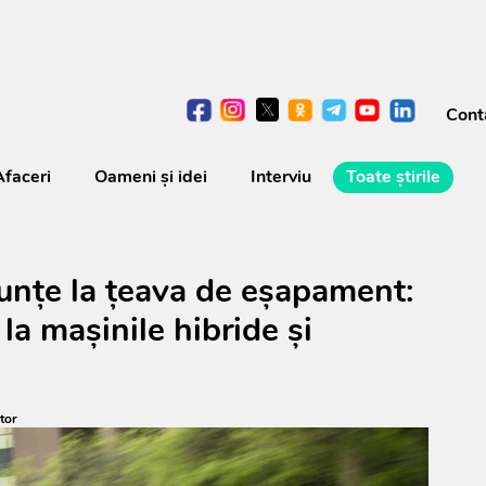
Cont
Afaceri
Oameni şi idei
Interviu
Toate știrile
nunțe la țeava de eșapament:
la mașinile hibride și
tor