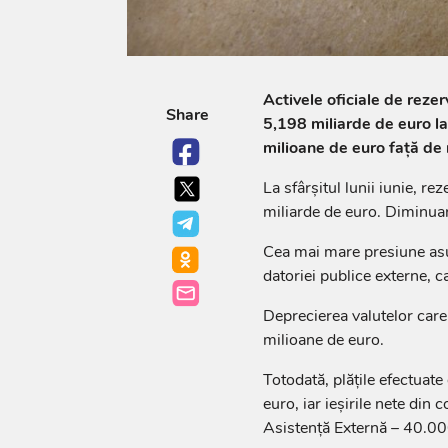
Activele oficiale de reze
Share
5,198 miliarde de euro la 
milioane de euro față de n
La sfârșitul lunii iunie, r
miliarde de euro. Diminua
Cea mai mare presiune asupr
datoriei publice externe, c
Deprecierea valutelor care
milioane de euro.
Totodată, plățile efectuat
euro, iar ieșirile nete din
Asistență Externă – 40.00