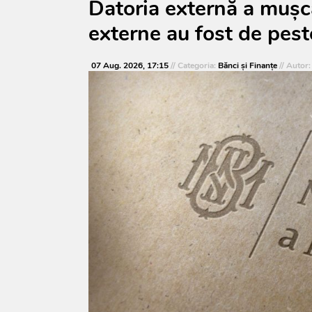
Datoria externă a mușca
externe au fost de pest
07 Aug. 2026, 17:15
// Categoria:
Bănci şi Finanţe
// Autor