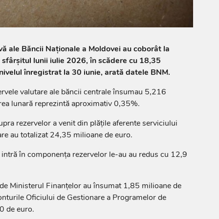
rvă ale Băncii Naționale a Moldovei au coborât la
sfârșitul lunii iulie 2026, în scădere cu 18,35
ivelul înregistrat la 30 iunie, arată datele BNM.
ezervele valutare ale băncii centrale însumau 5,216
rea lunară reprezintă aproximativ 0,35%.
a rezervelor a venit din plățile aferente serviciului
are au totalizat 24,35 milioane de euro.
 intră în componența rezervelor le-au au redus cu 12,9
e de Ministerul Finanțelor au însumat 1,85 milioane de
 conturile Oficiului de Gestionare a Programelor de
0 de euro.