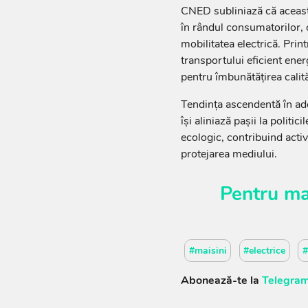
CNED subliniază că aceast
în rândul consumatorilor, c
mobilitatea electrică. Prin
transportului eficient ene
pentru îmbunătățirea calităț
Tendința ascendentă în ad
își aliniază pașii la politi
ecologic, contribuind activ
protejarea mediului.
Pentru ma
#maisini
#electrice
#
Abonează-te la
Telegram