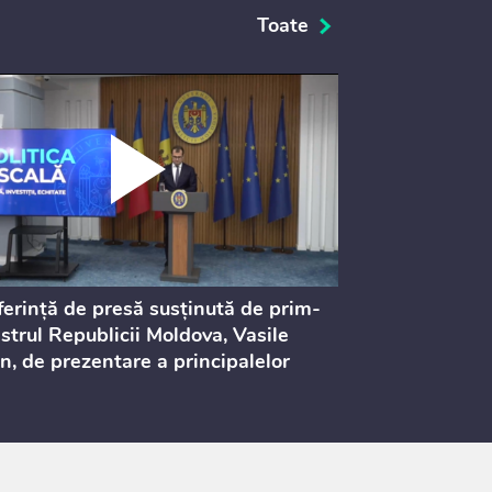
Toate
erință de presă susținută de prim-
Ședința Consi
strul Republicii Moldova, Vasile
Procurorilor
n, de prezentare a principalelor
ederi ale politicii fiscale pentru
 2027, care urmează să fie supusă
ultărilor publice