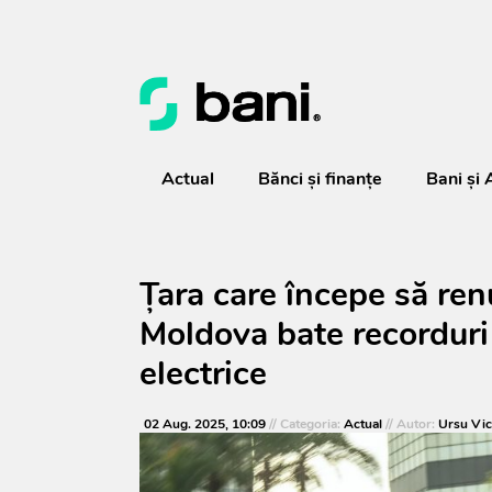
Actual
Bănci şi finanţe
Bani și 
Țara care începe să re
Moldova bate recorduri 
electrice
02 Aug. 2025, 10:09
// Categoria:
Actual
// Autor:
Ursu Vic