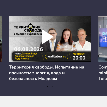
Территория свободы. Испытание на
Conf
прочность: энергия, вода и
mini
безопасность Молдовы
Tofa
prev
anul
cons