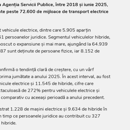
a Agenția Servicii Publice, între 2018 și iunie 2025,
late peste 72.600 de mijloace de transport electrice
 vehicule electrice, dintre care 5.905 aparțin
761 persoanelor juridice. Segmentul vehiculelor hibride,
unoscut o expansiune și mai mare, ajungând la 64.939
787 sunt deținute de persoane fizice, iar 8.152 de
onfirmă o tendință clară de creștere, cu un vârf
 prima jumătate a anului 2025. În acest interval, au fost
cule electrice și 11.545 de hibride, cifre care
taculoasă de 272% pentru vehiculele electrice și
 comparativ cu aceeași perioadă a anului precedent.
strat 1.228 de mașini electrice și 9.634 de hibride în
în timp ce persoanele juridice au contribuit cu 327
 hibride.