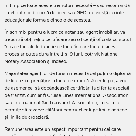
În timp ce toate aceste trei roluri necesită – sau recomandă
– cel puţin o diplomă de liceu sau GED, nu există cerinţe
educaţionale formale dincolo de acestea.
În schimb, pentru a lucra ca notar sau agent imobiliar, va
trebui să obţineţi o certificare sau o licenţă oficială cu statul
în care lucraţi. În funcţie de locul în care locuiţi, acest
proces ar putea dura între 1 şi 9 luni, potrivit National
Notary Association şi Indeed.
Majoritatea agenţilor de turism necesită cel puţin o diplomă
de liceu şi o pregătire la locul de muncă. Agenţii pot alege,
de asemenea, să dobândească certificări la diferite asociaţii
de tranzit, cum ar fi Cruise Lines International Association
sau International Air Transport Association, ceea ce le
permite să rezerve călătorii pentru clienţi pe liniile aeriene
şi liniile de croazieră.
Remunerarea este un aspect important pentru cei care