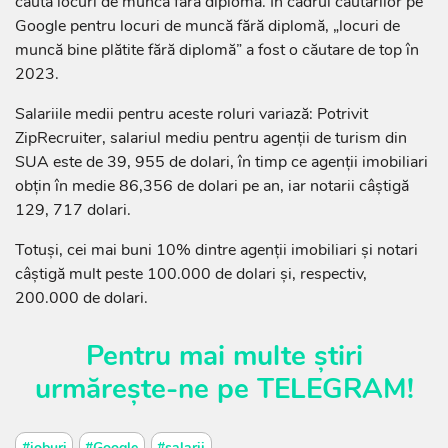
caută locuri de muncă fără diplomă. În cadrul căutărilor pe
Google pentru locuri de muncă fără diplomă, „locuri de
muncă bine plătite fără diplomă” a fost o căutare de top în
2023.
Salariile medii pentru aceste roluri variază: Potrivit
ZipRecruiter, salariul mediu pentru agenţii de turism din
SUA este de 39, 955 de dolari, în timp ce agenţii imobiliari
obţin în medie 86,356 de dolari pe an, iar notarii câştigă
129, 717 dolari.
Totuşi, cei mai buni 10% dintre agenţii imobiliari şi notari
câştigă mult peste 100.000 de dolari şi, respectiv,
200.000 de dolari.
Pentru mai multe știri
urmărește-ne pe
TELEGRAM
!
#joburi
#Google
#salarii