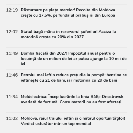
12:19
Răsturnare pe piața merelor! Recolta din Moldova
crește cu 17,5%, pe fundalul prăbușirii din Europa
12:02
Statul bagă mâna în rezervorul șoferilor! Acciza la
motorină crește cu 20% din 2027
11:49
Bomba fiscală din 2027! Impozitul anual pentru o
locuință de un milion de lei ar putea ajunge la 10 mii de
lei
11:46
Petrolul mai ieftin reduce prețurile la pompă: benzina se
ieftinește cu 21 de bani, iar motorina cu 29 de bani
11:34
Moldelectrica: Încep lucrările la linia Bălți–Dnestrovsk
avariată de furtună. Consumatorii nu au fost afectați
11:02
Moldova, raiul traiului ieftin și cimitirul oportunităților!
Verdict usturător într-un top mondial