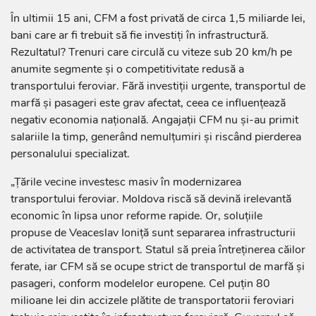
În ultimii 15 ani, CFM a fost privată de circa 1,5 miliarde lei,
bani care ar fi trebuit să fie investiți în infrastructură.
Rezultatul? Trenuri care circulă cu viteze sub 20 km/h pe
anumite segmente și o competitivitate redusă a
transportului feroviar. Fără investiții urgente, transportul de
marfă și pasageri este grav afectat, ceea ce influențează
negativ economia națională. Angajații CFM nu și-au primit
salariile la timp, generând nemulțumiri și riscând pierderea
personalului specializat.
„Țările vecine investesc masiv în modernizarea
transportului feroviar. Moldova riscă să devină irelevantă
economic în lipsa unor reforme rapide. Or, soluțiile
propuse de Veaceslav Ioniță sunt separarea infrastructurii
de activitatea de transport. Statul să preia întreținerea căilor
ferate, iar CFM să se ocupe strict de transportul de marfă și
pasageri, conform modelelor europene. Cel puțin 80
milioane lei din accizele plătite de transportatorii feroviari