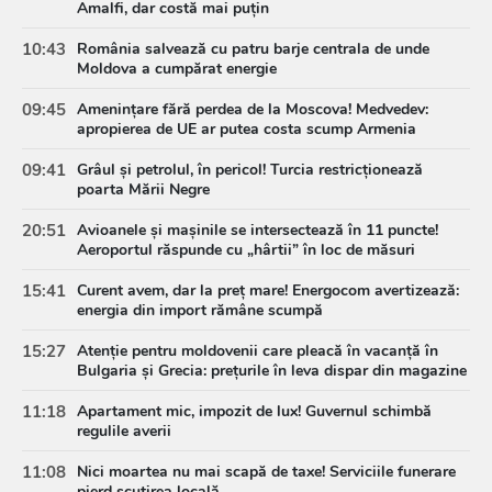
Amalfi, dar costă mai puțin
10:43
România salvează cu patru barje centrala de unde
Moldova a cumpărat energie
09:45
Amenințare fără perdea de la Moscova! Medvedev:
apropierea de UE ar putea costa scump Armenia
09:41
Grâul și petrolul, în pericol! Turcia restricționează
poarta Mării Negre
20:51
Avioanele și mașinile se intersectează în 11 puncte!
Aeroportul răspunde cu „hârtii” în loc de măsuri
15:41
Curent avem, dar la preț mare! Energocom avertizează:
energia din import rămâne scumpă
15:27
Atenție pentru moldovenii care pleacă în vacanță în
Bulgaria și Grecia: prețurile în leva dispar din magazine
11:18
Apartament mic, impozit de lux! Guvernul schimbă
regulile averii
11:08
Nici moartea nu mai scapă de taxe! Serviciile funerare
pierd scutirea locală