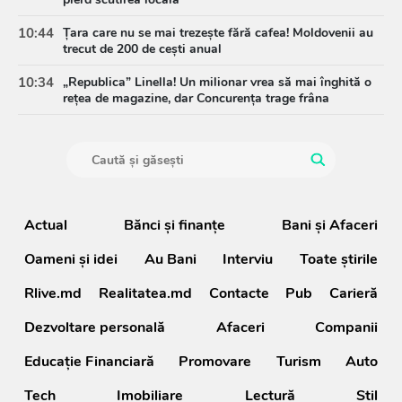
10:44
Țara care nu se mai trezește fără cafea! Moldovenii au
trecut de 200 de cești anual
10:34
„Republica” Linella! Un milionar vrea să mai înghită o
rețea de magazine, dar Concurența trage frâna
Actual
Bănci şi finanţe
Bani și Afaceri
Oameni şi idei
Au Bani
Interviu
Toate știrile
Rlive.md
Realitatea.md
Contacte
Pub
Carieră
Dezvoltare personală
Afaceri
Companii
Educație Financiară
Promovare
Turism
Auto
Tech
Imobiliare
Lectură
Stil