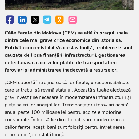
Căile Ferate din Moldova (CFM) se află în pragul uneia
dintre cele mai grave crize economice din istoria sa.
Potrivit economistului Veaceslav Ioniță, problemele sunt
cauzate de lipsa finanțării infrastructurii, gestionarea
defectuoasă a accizelor plătite de transportatorii
feroviari și administrarea inadecvată a resurselor.
„CFM suportă întreținerea căilor ferate, o responsabilitate
care ar trebui să revină statului. Această situație afectează
grav investițiile necesare în modernizarea infrastructurii și
plata salariilor angajaților. Transportatorii feroviari achită
anual peste 100 milioane lei pentru accizele motorinei
consumate. În loc să fie direcționați spre modernizarea
căilor ferate, acești bani sunt folosiți pentru întreținerea
drumurilor”, constată Ioniță.