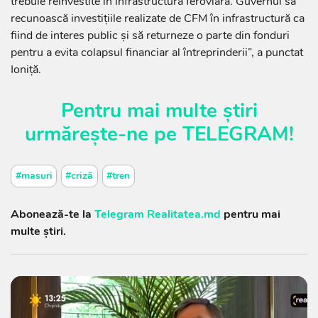
trebuie reinvestite în infrastructura feroviară. Guvernul să
recunoască investițiile realizate de CFM în infrastructură ca
fiind de interes public și să returneze o parte din fonduri
pentru a evita colapsul financiar al întreprinderii”, a punctat
Ioniță.
Pentru mai multe știri
urmărește-ne pe
TELEGRAM
!
#masuri
#criză
#tren
Abonează-te la
Telegram Realitatea.md
pentru mai
multe știri.