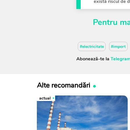
există riscul de d
Pentru ma
#electricitate
#import
Abonează-te la
Telegram
Alte recomandări
actual