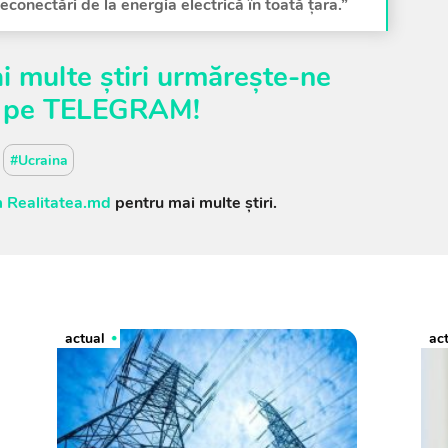
econectări de la energia electrică în toată țara.”
i multe știri urmărește-ne
pe
TELEGRAM
!
#Ucraina
 Realitatea.md
pentru mai multe știri.
actual
ac