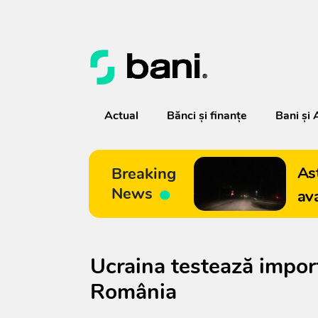
Actual
Bănci şi finanţe
Bani și 
As
Breaking
News
av
Ucraina testează import
România