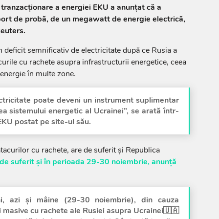
ranzacţionare a energiei EKU a anunţat că a
ort de probă, de un megawatt de energie electrică,
euters.
deficit semnificativ de electricitate după ce Rusia a
urile cu rachete asupra infrastructurii energetice, ceea
 energie în multe zone.
ctricitate poate deveni un instrument suplimentar
ea sistemului energetic al Ucrainei”, se arată într-
EKU postat pe site-ul său.
acurilor cu rachete, are de suferit și Republica
de suferit și în perioada 29-30 noiembrie, anunță
ni, azi și mâine (29-30 noiembrie), din cauza
ri masive cu rachete ale Rusiei asupra Ucrainei🇺🇦