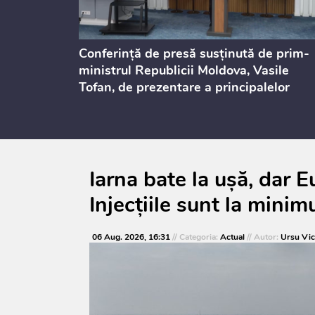
ului
Conferință de presă susținută de prim-
st 2026
ministrul Republicii Moldova, Vasile
Tofan, de prezentare a principalelor
prevederi ale politicii fiscale pentru
anul 2027, care urmează să fie supusă
consultărilor publice
Iarna bate la ușă, dar E
Injecțiile sunt la minim
06 Aug. 2026, 16:31
// Categoria:
Actual
// Autor:
Ursu Vic