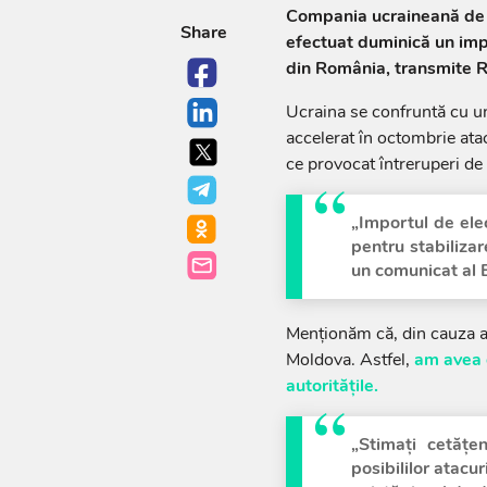
Compania ucraineană de t
Share
efectuat duminică un imp
din România, transmite R
Ucraina se confruntă cu un 
accelerat în octombrie atac
ce provocat întreruperi de
„Importul de ele
pentru stabilizar
un comunicat al 
Menționăm că, din cauza at
Moldova. Astfel,
am avea 
autoritățile.
„Stimați cetățe
posibililor atacu