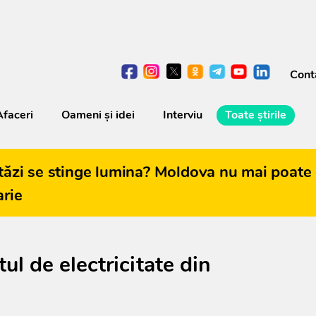
Cont
Afaceri
Oameni şi idei
Interviu
Toate știrile
tăzi se stinge lumina? Moldova nu mai poate 
arie
ul de electricitate din