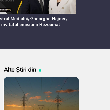
strul Mediului, Gheorghe Hajder,
Consultări pu
 invitatul emisiunii Rezoomat
lege pentru 
electoral (nr
Alte Știri din