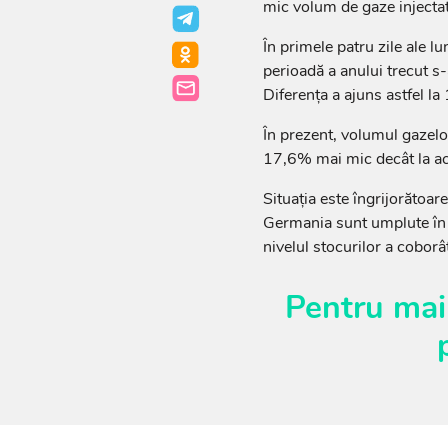
mic volum de gaze injectat
În primele patru zile ale lu
perioadă a anului trecut s
Diferența a ajuns astfel la
În prezent, volumul gazelo
17,6% mai mic decât la ac
Situația este îngrijorătoar
Germania sunt umplute în p
nivelul stocurilor a cobor
Pentru mai