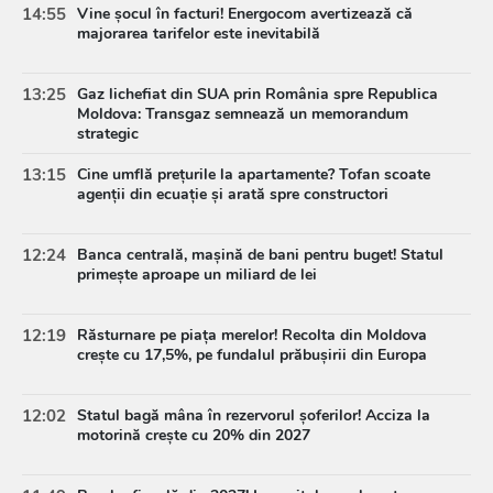
14:55
Vine șocul în facturi! Energocom avertizează că
majorarea tarifelor este inevitabilă
13:25
Gaz lichefiat din SUA prin România spre Republica
Moldova: Transgaz semnează un memorandum
strategic
13:15
Cine umflă prețurile la apartamente? Tofan scoate
agenții din ecuație și arată spre constructori
12:24
Banca centrală, mașină de bani pentru buget! Statul
primește aproape un miliard de lei
12:19
Răsturnare pe piața merelor! Recolta din Moldova
crește cu 17,5%, pe fundalul prăbușirii din Europa
12:02
Statul bagă mâna în rezervorul șoferilor! Acciza la
motorină crește cu 20% din 2027