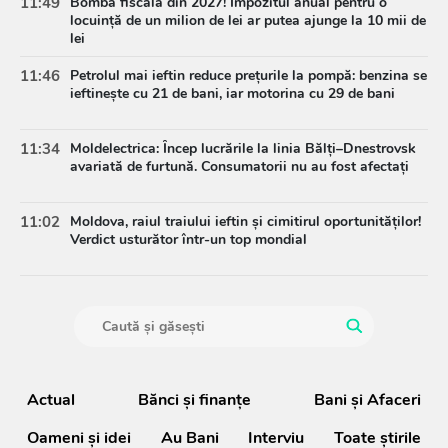
11:49
Bomba fiscală din 2027! Impozitul anual pentru o
locuință de un milion de lei ar putea ajunge la 10 mii de
lei
11:46
Petrolul mai ieftin reduce prețurile la pompă: benzina se
ieftinește cu 21 de bani, iar motorina cu 29 de bani
11:34
Moldelectrica: Încep lucrările la linia Bălți–Dnestrovsk
avariată de furtună. Consumatorii nu au fost afectați
11:02
Moldova, raiul traiului ieftin și cimitirul oportunităților!
Verdict usturător într-un top mondial
Actual
Bănci şi finanţe
Bani și Afaceri
Oameni şi idei
Au Bani
Interviu
Toate știrile