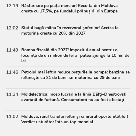
12:19
Răsturnare pe piața merelor! Recolta din Moldova
crește cu 17,5%, pe fundalul prăbușirii din Europa
12:02
Statul bagă mâna în rezervorul șoferilor! Acciza la
motorină crește cu 20% din 2027
11:49
Bomba fiscală din 2027! Impozitul anual pentru o
locuință de un milion de lei ar putea ajunge la 10 mii de
lei
11:46
Petrolul mai ieftin reduce prețurile la pompă: benzina se
ieftinește cu 21 de bani, iar motorina cu 29 de bani
11:34
Moldelectrica: Încep lucrările la linia Bălți–Dnestrovsk
avariată de furtună. Consumatorii nu au fost afectați
11:02
Moldova, raiul traiului ieftin și cimitirul oportunităților!
Verdict usturător într-un top mondial