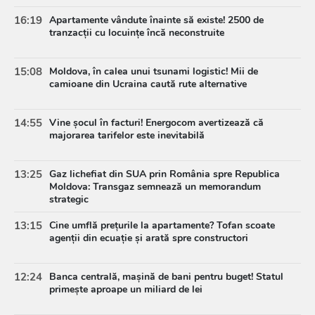
16:19
Apartamente vândute înainte să existe! 2500 de
tranzacții cu locuințe încă neconstruite
15:08
Moldova, în calea unui tsunami logistic! Mii de
camioane din Ucraina caută rute alternative
14:55
Vine șocul în facturi! Energocom avertizează că
majorarea tarifelor este inevitabilă
13:25
Gaz lichefiat din SUA prin România spre Republica
Moldova: Transgaz semnează un memorandum
strategic
13:15
Cine umflă prețurile la apartamente? Tofan scoate
agenții din ecuație și arată spre constructori
12:24
Banca centrală, mașină de bani pentru buget! Statul
primește aproape un miliard de lei