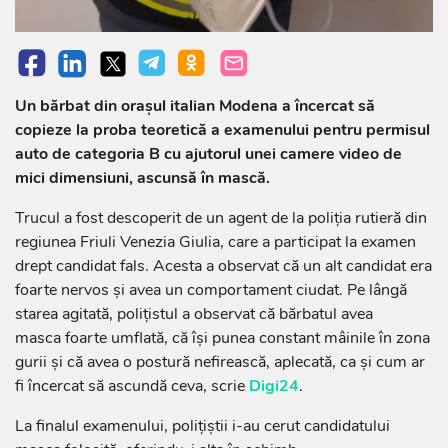
Un bărbat din orașul italian Modena a încercat să
copieze la proba teoretică a examenului pentru permisul
auto de categoria B cu ajutorul unei camere video de
mici dimensiuni, ascunsă în mască.
Trucul a fost descoperit de un agent de la poliția rutieră din
regiunea Friuli Venezia Giulia, care a participat la examen
drept candidat fals. Acesta a observat că un alt candidat era
foarte nervos și avea un comportament ciudat. Pe lângă
starea agitată, polițistul a observat că bărbatul avea
masca foarte umflată, că își punea constant mâinile în zona
gurii și că avea o postură nefirească, aplecată, ca și cum ar
fi încercat să ascundă ceva, scrie
Digi24
.
La finalul examenului, polițiștii i-au cerut candidatului