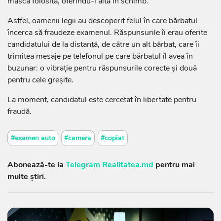
masca folosită, oferindu-i alta în schimb.
Astfel, oamenii legii au descoperit felul în care bărbatul
încerca să fraudeze examenul. Răspunsurile îi erau oferite
candidatului de la distanță, de către un alt bărbat, care îi
trimitea mesaje pe telefonul pe care bărbatul îl avea în
buzunar: o vibrație pentru răspunsurile corecte și două
pentru cele greșite.
La moment, candidatul este cercetat în libertate pentru
fraudă.
#examen auto
#camera
#copiat
Abonează-te la
Telegram Realitatea.md
pentru mai
multe știri.