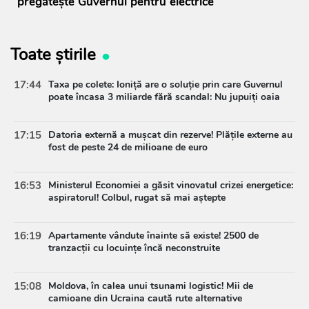
pregătește Guvernul pentru electrice
Toate știrile
17:44
Taxa pe colete: Ioniță are o soluție prin care Guvernul
poate încasa 3 miliarde fără scandal: Nu jupuiți oaia
17:15
Datoria externă a mușcat din rezerve! Plățile externe au
fost de peste 24 de milioane de euro
16:53
Ministerul Economiei a găsit vinovatul crizei energetice:
aspiratorul! Colbul, rugat să mai aștepte
16:19
Apartamente vândute înainte să existe! 2500 de
tranzacții cu locuințe încă neconstruite
15:08
Moldova, în calea unui tsunami logistic! Mii de
camioane din Ucraina caută rute alternative