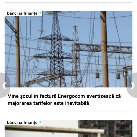
bănci şi finanţe
‹
›
Vine șocul în facturi! Energocom avertizează că
majorarea tarifelor este inevitabilă
bănci şi finanţe