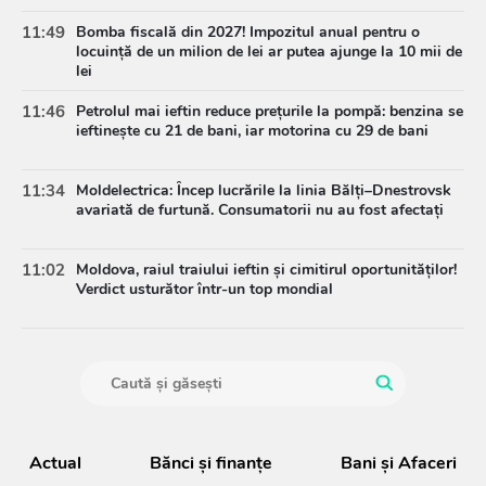
11:49
Bomba fiscală din 2027! Impozitul anual pentru o
locuință de un milion de lei ar putea ajunge la 10 mii de
lei
11:46
Petrolul mai ieftin reduce prețurile la pompă: benzina se
ieftinește cu 21 de bani, iar motorina cu 29 de bani
11:34
Moldelectrica: Încep lucrările la linia Bălți–Dnestrovsk
avariată de furtună. Consumatorii nu au fost afectați
11:02
Moldova, raiul traiului ieftin și cimitirul oportunităților!
Verdict usturător într-un top mondial
Actual
Bănci şi finanţe
Bani și Afaceri