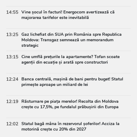
14:55
Vine șocul în facturi! Energocom avertizează că
majorarea tarifelor este inevitabilă
13:25
Gaz lichefiat din SUA prin România spre Republica
Moldova: Transgaz semnează un memorandum
strategic
13:15
Cine umflă prețurile la apartamente? Tofan scoate
agenții din ecuație și arată spre constructori
12:24
Banca centrală, mașină de bani pentru buget! Statul
primește aproape un miliard de lei
12:19
Răsturnare pe piața merelor! Recolta din Moldova
crește cu 17,5%, pe fundalul prăbușirii din Europa
12:02
Statul bagă mâna în rezervorul șoferilor! Acciza la
motorină crește cu 20% din 2027