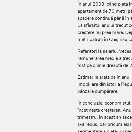
În anul 2008, când piața im
apartament de 70 metri pă
scădere continuă până în 
La sfârșitul anului trecut 
creștere nu prea mare. Dej
metri pătrați în Chișinău c
Referitori la salariu, Vece
remunerarea medie a trecu
fost pe o linie dreaptă de 
Estimările arată că în anul
imobiliare din istoria Repu
vânzare cumpărare.
În concluzie, economistul,
încetinește creșterea. Anu
trimestru, în acest an asc
s-a redus, dar oricum asis
segmentare a pieței. O pa