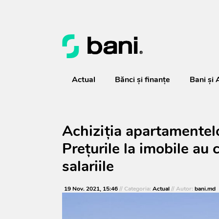
Actual
Bănci şi finanţe
Bani și 
Achiziția apartamentelor
Prețurile la imobile au
salariile
19 Nov. 2021, 15:46
// Categoria:
Actual
// Autor:
bani.md