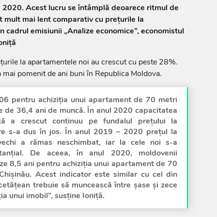
e 2020. Acest lucru se întâmplă deoarece ritmul de
st mult mai lent comparativ cu prețurile la
în cadrul emisiunii „Analize economice”, economistul
oniță
ețurile la apartamentele noi au crescut cu peste 28%.
a mai pomenit de ani buni în Republica Moldova.
06 pentru achiziția unui apartament de 70 metri
ie de 36,4 ani de muncă. În anul 2020 capacitatea
ă a crescut continuu pe fundalul prețului la
e s-a dus în jos. În anul 2019 – 2020 prețul la
echi a rămas neschimbat, iar la cele noi s-a
tanțial. De aceea, în anul 2020, moldovenii
eze 8,5 ani pentru achiziția unui apartament de 70
 Chișinău. Acest indicator este similar cu cel din
etățean trebuie să muncească între șase și zece
ia unui imobil”, susține Ioniță.