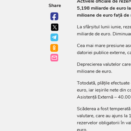
Activele oficiale de reze
Share
5,198 miliarde de euro la 
milioane de euro față de n
La sfârșitul lunii iunie, r
miliarde de euro. Diminua
Cea mai mare presiune asupr
datoriei publice externe, c
Deprecierea valutelor care
milioane de euro.
Totodată, plățile efectuat
euro, iar ieșirile nete din
Asistență Externă – 40.00
Scăderea a fost temperată 
valutare, care au ajuns la 
rezervelor obligatorii în v
euro.