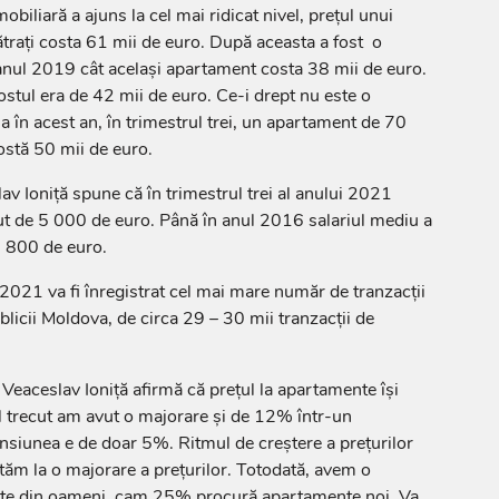
obiliară a ajuns la cel mai ridicat nivel, prețul unui
trați costa 61 mii de euro. După aceasta a fost o
anul 2019 cât același apartament costa 38 mii de euro.
costul era de 42 mii de euro. Ce-i drept nu este o
a în acest an, în trimestrul trei, un apartament de 70
ostă 50 mii de euro.
slav Ioniță spune că în trimestrul trei al anului 2021
t de 5 000 de euro. Până în anul 2016 salariul mediu a
2 800 de euro.
 2021 va fi înregistrat cel mai mare număr de tranzacții
blicii Moldova, de circa 29 – 30 mii tranzacții de
 Veaceslav Ioniță afirmă că prețul la apartamente își
l trecut am avut o majorare și de 12% într-un
ensiunea e de doar 5%. Ritmul de creștere a prețurilor
tăm la o majorare a prețurilor. Totodată, avem o
rte din oameni, cam 25% procură apartamente noi. Va