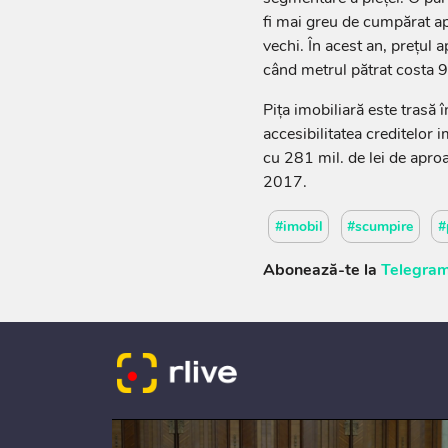
fi mai greu de cumpărat ap
vechi. În acest an, prețul 
când metrul pătrat costa 
Pița imobiliară este trasă 
accesibilitatea creditelor 
cu 281 mil. de lei de apro
2017.
#imobil
#scumpire
#
Abonează-te la
Telegram