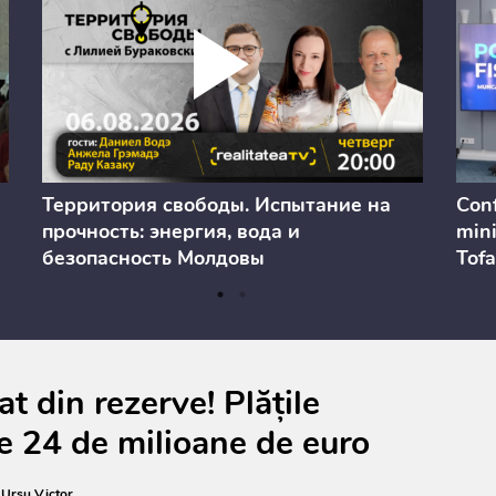
Территория свободы. Испытание на
Conf
прочность: энергия, вода и
mini
безопасность Молдовы
Tofa
prev
anul
cons
t din rezerve! Plățile
e 24 de milioane de euro
:
Ursu Victor