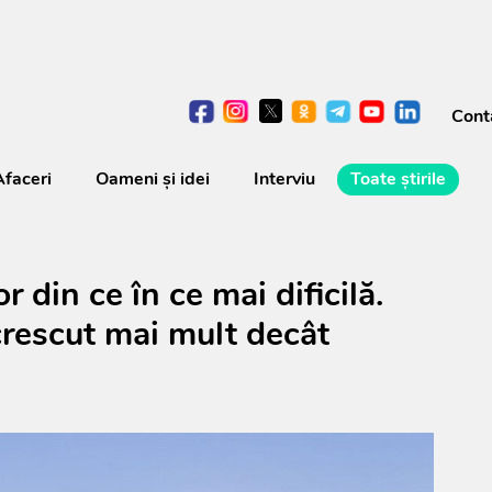
Cont
Afaceri
Oameni şi idei
Interviu
Toate știrile
 din ce în ce mai dificilă.
 crescut mai mult decât