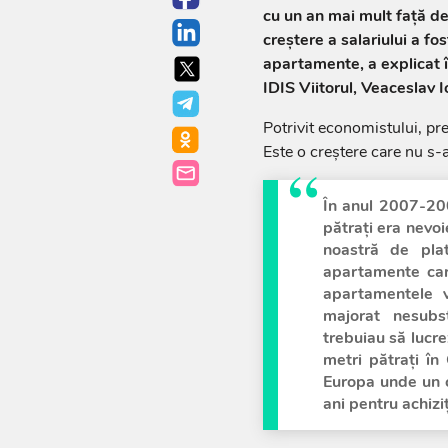
cu un an mai mult față d
creștere a salariului a fo
apartamente, a explicat 
IDIS Viitorul, Veaceslav I
Potrivit economistului, pr
Este o creștere care nu s-
În anul 2007-20
pătrați era nevo
noastră de plat
apartamente car
apartamentele v
majorat nesubs
trebuiau să lucr
metri pătrați în
Europa unde un c
ani pentru achiziț