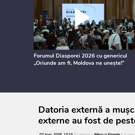
ectul de
Forumul Diasporei 2026 cu genericul
i
„Oriunde am fi, Moldova ne unește!”
Datoria externă a mușca
externe au fost de pest
07 Aug. 2026, 17:15
// Categoria:
Bănci şi Finanţe
// Autor