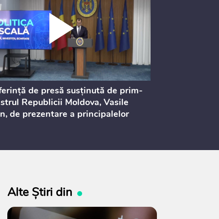
erință de presă susținută de prim-
Ședința Consi
strul Republicii Moldova, Vasile
Procurorilor
n, de prezentare a principalelor
ederi ale politicii fiscale pentru
 2027, care urmează să fie supusă
ultărilor publice
Alte Știri din