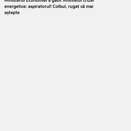
Ministerul Economiei a găsit vinovatul crizei
energetice: aspiratorul! Colbul, rugat să mai
aștepte