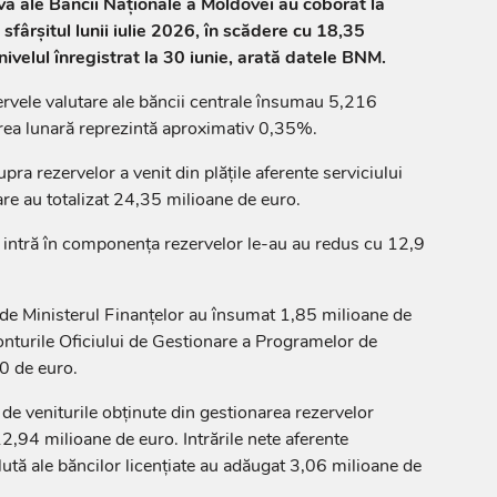
rvă ale Băncii Naționale a Moldovei au coborât la
sfârșitul lunii iulie 2026, în scădere cu 18,35
ivelul înregistrat la 30 iunie, arată datele BNM.
ezervele valutare ale băncii centrale însumau 5,216
rea lunară reprezintă aproximativ 0,35%.
a rezervelor a venit din plățile aferente serviciului
are au totalizat 24,35 milioane de euro.
 intră în componența rezervelor le-au au redus cu 12,9
e de Ministerul Finanțelor au însumat 1,85 milioane de
 conturile Oficiului de Gestionare a Programelor de
0 de euro.
de veniturile obținute din gestionarea rezervelor
12,94 milioane de euro. Intrările nete aferente
alută ale băncilor licențiate au adăugat 3,06 milioane de