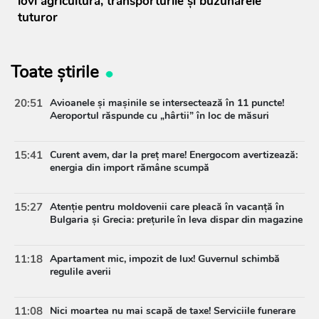
lovi agricultura, transporturile și buzunarele
tuturor
Toate știrile
20:51
Avioanele și mașinile se intersectează în 11 puncte!
Aeroportul răspunde cu „hârtii” în loc de măsuri
15:41
Curent avem, dar la preț mare! Energocom avertizează:
energia din import rămâne scumpă
15:27
Atenție pentru moldovenii care pleacă în vacanță în
Bulgaria și Grecia: prețurile în leva dispar din magazine
11:18
Apartament mic, impozit de lux! Guvernul schimbă
regulile averii
11:08
Nici moartea nu mai scapă de taxe! Serviciile funerare