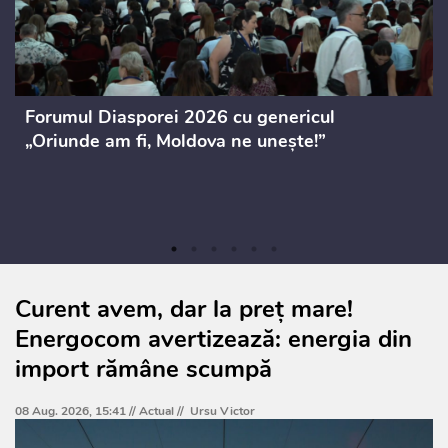
Forumul Diasporei 2026 cu genericul
„Oriunde am fi, Moldova ne unește!”
Curent avem, dar la preț mare!
Energocom avertizează: energia din
import rămâne scumpă
08 Aug. 2026, 15:41 //
Actual
//
Ursu Victor