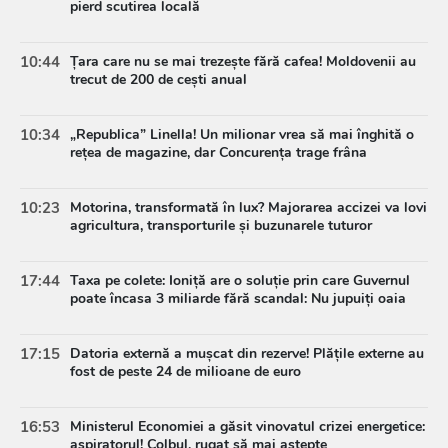
pierd scutirea locală
10:44
Țara care nu se mai trezește fără cafea! Moldovenii au
trecut de 200 de cești anual
10:34
„Republica” Linella! Un milionar vrea să mai înghită o
rețea de magazine, dar Concurența trage frâna
10:23
Motorina, transformată în lux? Majorarea accizei va lovi
agricultura, transporturile și buzunarele tuturor
17:44
Taxa pe colete: Ioniță are o soluție prin care Guvernul
poate încasa 3 miliarde fără scandal: Nu jupuiți oaia
17:15
Datoria externă a mușcat din rezerve! Plățile externe au
fost de peste 24 de milioane de euro
16:53
Ministerul Economiei a găsit vinovatul crizei energetice:
aspiratorul! Colbul, rugat să mai aștepte