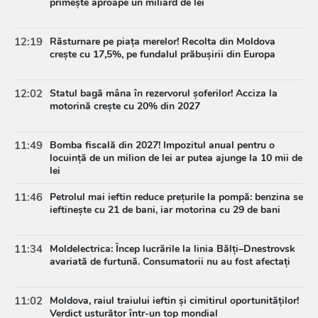
primește aproape un miliard de lei
12:19
Răsturnare pe piața merelor! Recolta din Moldova
crește cu 17,5%, pe fundalul prăbușirii din Europa
12:02
Statul bagă mâna în rezervorul șoferilor! Acciza la
motorină crește cu 20% din 2027
11:49
Bomba fiscală din 2027! Impozitul anual pentru o
locuință de un milion de lei ar putea ajunge la 10 mii de
lei
11:46
Petrolul mai ieftin reduce prețurile la pompă: benzina se
ieftinește cu 21 de bani, iar motorina cu 29 de bani
11:34
Moldelectrica: Încep lucrările la linia Bălți–Dnestrovsk
avariată de furtună. Consumatorii nu au fost afectați
11:02
Moldova, raiul traiului ieftin și cimitirul oportunităților!
Verdict usturător într-un top mondial