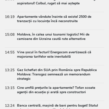
aspiratorul! Colbul, rugat să mai aștepte
16:19
Apartamente vândute înainte să existe! 2500 de
tranzacții cu locuințe încă neconstruite
15:08
Moldova, în calea unui tsunami logistic! Mii de
camioane din Ucraina caută rute alternative
14:55
Vine șocul în facturi! Energocom avertizează că
majorarea tarifelor este inevitabilă
13:25
Gaz lichefiat din SUA prin România spre Republica
Moldova: Transgaz semnează un memorandum
strategic
13:15
Cine umflă prețurile la apartamente? Tofan scoate
agenții din ecuație și arată spre constructori
12:24
Banca centrală, mașină de bani pentru buget! Statul