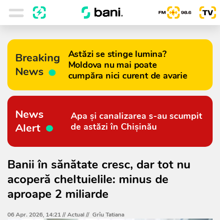
Astăzi se stinge lumina?
Breaking
Moldova nu mai poate
News
cumpăra nici curent de avarie
News
Apa și canalizarea s-au scumpit
Alert
de astăzi în Chișinău
Banii în sănătate cresc, dar tot nu
acoperă cheltuielile: minus de
aproape 2 miliarde
06 Apr. 2026, 14:21 //
Actual
//
Grîu Tatiana