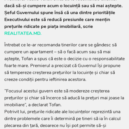
dacă să-și cumpere acum o locuință sau să mai aștepte.
Șeful Guvernului spune însă că una dintre prioritățile
Executivului este să reducă presiunile care mențin
prețurile ridicate pe piața imobiliară, scrie
REALITATEA.MD.
Întrebat ce le-ar recomanda tinerilor care se gândesc să
cumpere un apartament – să o facă acum sau să mai
aștepte, Tofan a spus că este o decizie cu o responsabilitate
foarte mare. Premierul a precizat că Guvernul își propune
să tempereze creșterea prețurilor la locuințe și chiar să
creeze condiții pentru ieftinirea acestora.
”Focusul acestui guvern este să modereze creșterea
prețurilor și chiar să încerce să aducă la prețuri mai joase la
imobiliare”, a declarat Tofan.
Potrivit lui, prețurile ridicate ale locuințelor reprezintă una
dintre problemele care îi determină pe tineri să ia în calcul
plecarea din țară, deoarece nu își pot permite să-și