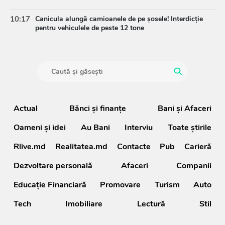
10:17
Canicula alungă camioanele de pe șosele! Interdicție
pentru vehiculele de peste 12 tone
Actual
Bănci şi finanţe
Bani și Afaceri
Oameni şi idei
Au Bani
Interviu
Toate știrile
Rlive.md
Realitatea.md
Contacte
Pub
Carieră
Dezvoltare personală
Afaceri
Companii
Educație Financiară
Promovare
Turism
Auto
Tech
Imobiliare
Lectură
Stil