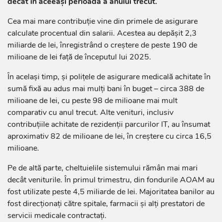
decât în aceeași perioadă a anului trecut.
Cea mai mare contribuție vine din primele de asigurare
calculate procentual din salarii. Acestea au depășit 2,3
miliarde de lei, înregistrând o creștere de peste 190 de
milioane de lei față de începutul lui 2025.
În același timp, și polițele de asigurare medicală achitate în
sumă fixă au adus mai mulți bani în buget – circa 388 de
milioane de lei, cu peste 98 de milioane mai mult
comparativ cu anul trecut. Alte venituri, inclusiv
contribuțiile achitate de rezidenții parcurilor IT, au însumat
aproximativ 82 de milioane de lei, în creștere cu circa 16,5
milioane.
Pe de altă parte, cheltuielile sistemului rămân mai mari
decât veniturile. În primul trimestru, din fondurile AOAM au
fost utilizate peste 4,5 miliarde de lei. Majoritatea banilor au
fost direcționați către spitale, farmacii și alți prestatori de
servicii medicale contractați.