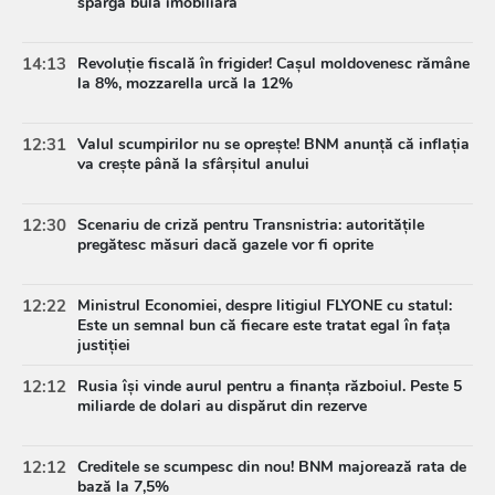
spargă bula imobiliară
14:13
Revoluție fiscală în frigider! Cașul moldovenesc rămâne
la 8%, mozzarella urcă la 12%
12:31
Valul scumpirilor nu se oprește! BNM anunță că inflația
va crește până la sfârșitul anului
12:30
Scenariu de criză pentru Transnistria: autoritățile
pregătesc măsuri dacă gazele vor fi oprite
12:22
Ministrul Economiei, despre litigiul FLYONE cu statul:
Este un semnal bun că fiecare este tratat egal în fața
justiției
12:12
Rusia își vinde aurul pentru a finanța războiul. Peste 5
miliarde de dolari au dispărut din rezerve
12:12
Creditele se scumpesc din nou! BNM majorează rata de
bază la 7,5%