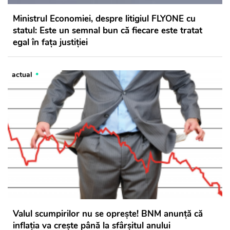
Ministrul Economiei, despre litigiul FLYONE cu
statul: Este un semnal bun că fiecare este tratat
egal în fața justiției
actual
Valul scumpirilor nu se oprește! BNM anunță că
inflația va crește până la sfârșitul anului