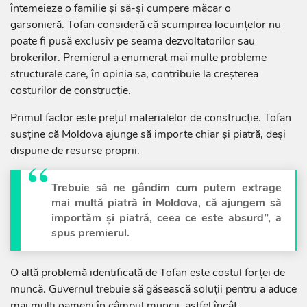
întemeieze o familie și să-și cumpere măcar o
garsonieră. Tofan consideră că scumpirea locuințelor nu
poate fi pusă exclusiv pe seama dezvoltatorilor sau
brokerilor. Premierul a enumerat mai multe probleme
structurale care, în opinia sa, contribuie la creșterea
costurilor de construcție.
Primul factor este prețul materialelor de construcție. Tofan
susține că Moldova ajunge să importe chiar și piatră, deși
dispune de resurse proprii.
Trebuie să ne gândim cum putem extrage
mai multă piatră în Moldova, că ajungem să
importăm și piatră, ceea ce este absurd”, a
spus premierul.
O altă problemă identificată de Tofan este costul forței de
muncă. Guvernul trebuie să găsească soluții pentru a aduce
mai mulți oameni în câmpul muncii, astfel încât