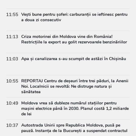
11:55
Vești bune pentru șoferi: carburanții se ieftinesc pentru
a doua zi consecutiv
11:13
Criza motorinei din Moldova vine din România!
Restricțiile la export au golit rezervoarele benzinăriilor
11:03
Apa și canalizarea s-au scumpit de astăzi în Chișinău
10:55
REPORTAJ Centru de deșeuri între trei păduri, la Anenii
Noi. Localnicii se revoltă: Ne distruge natura și
sănătatea
10:49
Moldova vrea să dubleze numărul stațiilor pentru
mașini electrice până în 2030. Planul costă 1,2 miliarde
de lei
10:37
Autostrada Unirii spre Republica Moldova, pusă pe
pauză. Instanța de la București a suspendat contractul