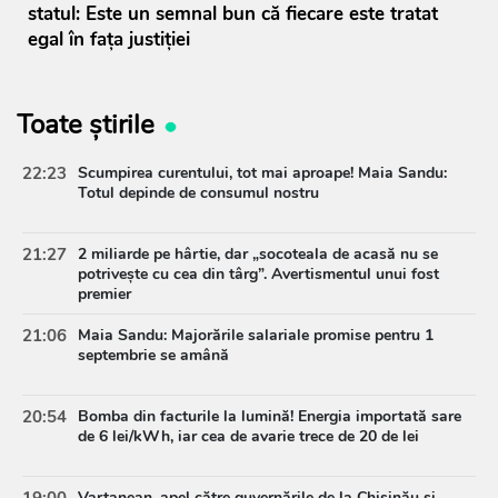
statul: Este un semnal bun că fiecare este tratat
egal în fața justiției
Toate știrile
22:23
Scumpirea curentului, tot mai aproape! Maia Sandu:
Totul depinde de consumul nostru
21:27
2 miliarde pe hârtie, dar „socoteala de acasă nu se
potrivește cu cea din târg”. Avertismentul unui fost
premier
21:06
Maia Sandu: Majorările salariale promise pentru 1
septembrie se amână
20:54
Bomba din facturile la lumină! Energia importată sare
de 6 lei/kWh, iar cea de avarie trece de 20 de lei
19:00
Vartanean, apel către guvernările de la Chișinău și