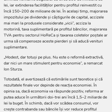
lei, iar extinderea facilităților pentru profitul reinvestit cu
încă 150–200 de milioane de lei. În același timp, majorarea
impozitului pe dividende și câștigurile de capital, accizele
mai mari la produsele considerate „vicii”, acciza la
motorină, taxa suplimentară pe profitul băncilor, majorarea
TVA pentru sectorul HoReCa și taxarea coletelor poștale ar
urma să compenseze aceste pierderi și să aducă venituri
suplimentare.
„Modest, dar totuși pe plus. Nu este o reformă extractivă,
dar nici un mare stimulent pentru economie”, a remarcat
Ion Sturza.
Totodată, el avertizează că estimările sunt teoretice și că
rezultatele finale vor depinde de reacția economiei. În
opinia sa, dacă economia va răspunde pozitiv, reforma ar
putea aduce în următorii doi-trei ani încă 1,5–2 miliarde de
lei la buget. În schimb, dacă vor scădea consumul, vor
crește contrabanda sau băncile își vor reduce profitul