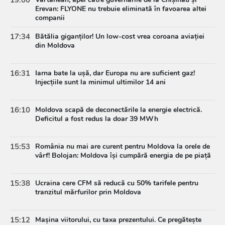
Erevan: FLYONE nu trebuie eliminată în favoarea altei
companii
17:34
Bătălia giganților! Un low-cost vrea coroana aviației
din Moldova
16:31
Iarna bate la ușă, dar Europa nu are suficient gaz!
Injecțiile sunt la minimul ultimilor 14 ani
16:10
Moldova scapă de deconectările la energie electrică.
Deficitul a fost redus la doar 39 MWh
15:53
România nu mai are curent pentru Moldova la orele de
vârf! Bolojan: Moldova își cumpără energia de pe piață
15:38
Ucraina cere CFM să reducă cu 50% tarifele pentru
tranzitul mărfurilor prin Moldova
15:12
Mașina viitorului, cu taxa prezentului. Ce pregătește