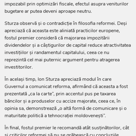
impozabil prin optimizări fiscale, efectul asupra veniturilor
bugetare ar putea deveni aproape neutru.
Sturza observă și o contradicție în filosofia reformei. Deși
apreciază că aceasta este aliniată practicilor europene,
fostul premier consideră că majorarea impozitării
dividendelor și a câștigurilor de capital reduce atractivitatea
investițiilor și randamentul capitalului, ceea ce nu
reprezintă cel mai puternic argument pentru atragerea
investitorilor.
În același timp, Ion Sturza apreciază modul în care
Guvernul a comunicat reforma, afirmând că aceasta a fost
prezentată „ca la carte”, prin accentul pus pe taxarea
băncilor și a produselor cu accize majorate, ceea ce, în
opinia sa, demonstrează „o altă formă de comunicare și o
maturitate politică a tehnocrației moldovenești”.
În final, fostul premier le recomandă atât susținătorilor, cât
și criticilor reformei să nu se grăbească cu concluziile,