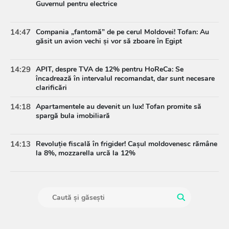
Guvernul pentru electrice
14:47
Compania „fantomă” de pe cerul Moldovei! Tofan: Au
găsit un avion vechi și vor să zboare în Egipt
14:29
APIT, despre TVA de 12% pentru HoReCa: Se
încadrează în intervalul recomandat, dar sunt necesare
clarificări
14:18
Apartamentele au devenit un lux! Tofan promite să
spargă bula imobiliară
14:13
Revoluție fiscală în frigider! Cașul moldovenesc rămâne
la 8%, mozzarella urcă la 12%