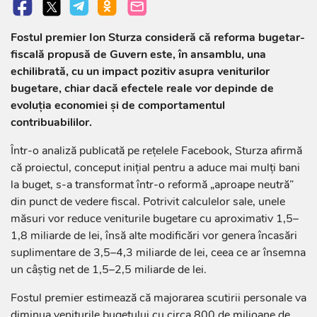
Fostul premier Ion Sturza consideră că reforma bugetar-
fiscală propusă de Guvern este, în ansamblu, una
echilibrată, cu un impact pozitiv asupra veniturilor
bugetare, chiar dacă efectele reale vor depinde de
evoluția economiei și de comportamentul
contribuabililor.
Într-o analiză publicată pe rețelele Facebook, Sturza afirmă
că proiectul, conceput inițial pentru a aduce mai mulți bani
la buget, s-a transformat într-o reformă „aproape neutră”
din punct de vedere fiscal. Potrivit calculelor sale, unele
măsuri vor reduce veniturile bugetare cu aproximativ 1,5–
1,8 miliarde de lei, însă alte modificări vor genera încasări
suplimentare de 3,5–4,3 miliarde de lei, ceea ce ar însemna
un câștig net de 1,5–2,5 miliarde de lei.
Fostul premier estimează că majorarea scutirii personale va
diminua veniturile bugetului cu circa 800 de milioane de