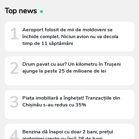
Top news
1
Aeroport folosit de mii de moldoveni se
închide complet. Niciun avion nu va decola
timp de 11 săptămâni
2
Drum pavat cu aur? Un kilometru în Trușeni
ajunge la peste 25 de milioane de lei
3
Piața imobiliară a înghețat! Tranzacțiile din
Chișinău s-au redus cu 35%
4
Benzina dă înapoi cu doar 2 bani, prețul
motorinei crește cu încă 28 de bani