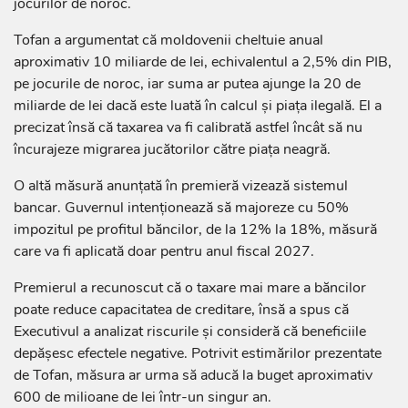
jocurilor de noroc.
Tofan a argumentat că moldovenii cheltuie anual
aproximativ 10 miliarde de lei, echivalentul a 2,5% din PIB,
pe jocurile de noroc, iar suma ar putea ajunge la 20 de
miliarde de lei dacă este luată în calcul și piața ilegală. El a
precizat însă că taxarea va fi calibrată astfel încât să nu
încurajeze migrarea jucătorilor către piața neagră.
O altă măsură anunțată în premieră vizează sistemul
bancar. Guvernul intenționează să majoreze cu 50%
impozitul pe profitul băncilor, de la 12% la 18%, măsură
care va fi aplicată doar pentru anul fiscal 2027.
Premierul a recunoscut că o taxare mai mare a băncilor
poate reduce capacitatea de creditare, însă a spus că
Executivul a analizat riscurile și consideră că beneficiile
depășesc efectele negative. Potrivit estimărilor prezentate
de Tofan, măsura ar urma să aducă la buget aproximativ
600 de milioane de lei într-un singur an.