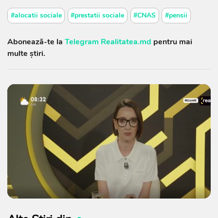
#alocatii sociale
#prestatii sociale
#CNAS
#pensii
Abonează-te la
Telegram Realitatea.md
pentru mai
multe știri.