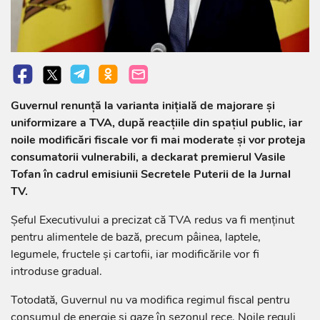
Guvernul renunță la varianta inițială de majorare și
uniformizare a TVA, după reacțiile din spațiul public, iar
noile modificări fiscale vor fi mai moderate și vor proteja
consumatorii vulnerabili, a deckarat premierul Vasile
Tofan în cadrul emisiunii Secretele Puterii de la Jurnal
TV.
Șeful Executivului a precizat că TVA redus va fi menținut
pentru alimentele de bază, precum pâinea, laptele,
legumele, fructele și cartofii, iar modificările vor fi
introduse gradual.
Totodată, Guvernul nu va modifica regimul fiscal pentru
consumul de energie și gaze în sezonul rece. Noile reguli