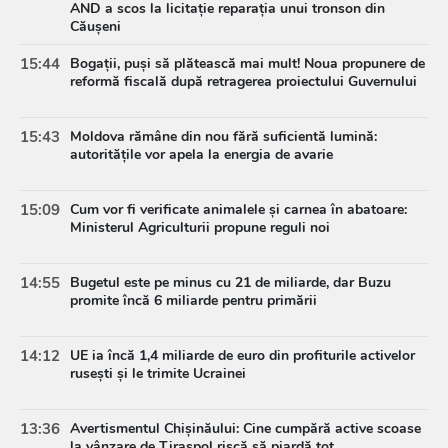
AND a scos la licitație reparația unui tronson din
Căușeni
15:44
Bogații, puși să plătească mai mult! Noua propunere de
reformă fiscală după retragerea proiectului Guvernului
15:43
Moldova rămâne din nou fără suficientă lumină:
autoritățile vor apela la energia de avarie
15:09
Cum vor fi verificate animalele și carnea în abatoare:
Ministerul Agriculturii propune reguli noi
14:55
Bugetul este pe minus cu 21 de miliarde, dar Buzu
promite încă 6 miliarde pentru primării
14:12
UE ia încă 1,4 miliarde de euro din profiturile activelor
rusești și le trimite Ucrainei
13:36
Avertismentul Chișinăului: Cine cumpără active scoase
la vânzare de Tiraspol riscă să piardă tot