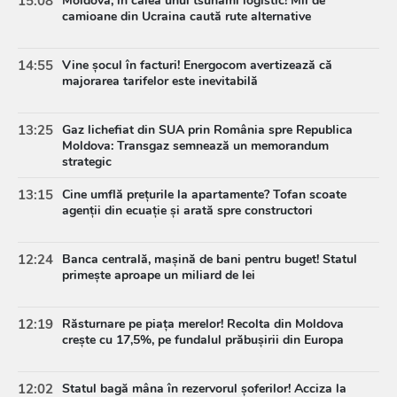
15:08
Moldova, în calea unui tsunami logistic! Mii de
camioane din Ucraina caută rute alternative
14:55
Vine șocul în facturi! Energocom avertizează că
majorarea tarifelor este inevitabilă
13:25
Gaz lichefiat din SUA prin România spre Republica
Moldova: Transgaz semnează un memorandum
strategic
13:15
Cine umflă prețurile la apartamente? Tofan scoate
agenții din ecuație și arată spre constructori
12:24
Banca centrală, mașină de bani pentru buget! Statul
primește aproape un miliard de lei
12:19
Răsturnare pe piața merelor! Recolta din Moldova
crește cu 17,5%, pe fundalul prăbușirii din Europa
12:02
Statul bagă mâna în rezervorul șoferilor! Acciza la