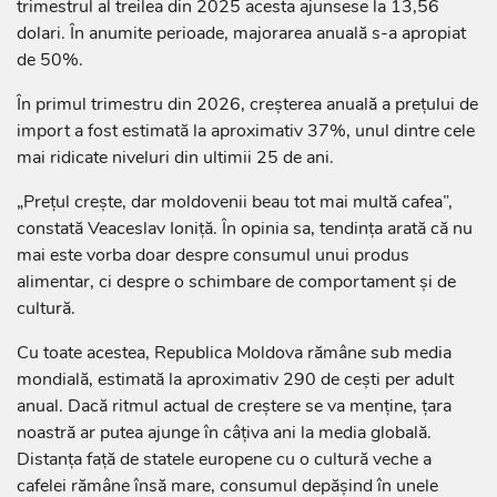
trimestrul al treilea din 2025 acesta ajunsese la 13,56
dolari. În anumite perioade, majorarea anuală s-a apropiat
de 50%.
În primul trimestru din 2026, creșterea anuală a prețului de
import a fost estimată la aproximativ 37%, unul dintre cele
mai ridicate niveluri din ultimii 25 de ani.
„Prețul crește, dar moldovenii beau tot mai multă cafea”,
constată Veaceslav Ioniță. În opinia sa, tendința arată că nu
mai este vorba doar despre consumul unui produs
alimentar, ci despre o schimbare de comportament și de
cultură.
Cu toate acestea, Republica Moldova rămâne sub media
mondială, estimată la aproximativ 290 de cești per adult
anual. Dacă ritmul actual de creștere se va menține, țara
noastră ar putea ajunge în câțiva ani la media globală.
Distanța față de statele europene cu o cultură veche a
cafelei rămâne însă mare, consumul depășind în unele