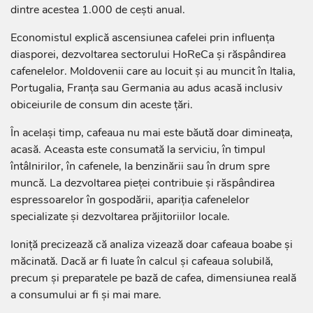
dintre acestea 1.000 de cești anual.
Economistul explică ascensiunea cafelei prin influența
diasporei, dezvoltarea sectorului HoReCa și răspândirea
cafenelelor. Moldovenii care au locuit și au muncit în Italia,
Portugalia, Franța sau Germania au adus acasă inclusiv
obiceiurile de consum din aceste țări.
În același timp, cafeaua nu mai este băută doar dimineața,
acasă. Aceasta este consumată la serviciu, în timpul
întâlnirilor, în cafenele, la benzinării sau în drum spre
muncă. La dezvoltarea pieței contribuie și răspândirea
espressoarelor în gospodării, apariția cafenelelor
specializate și dezvoltarea prăjitoriilor locale.
Ioniță precizează că analiza vizează doar cafeaua boabe și
măcinată. Dacă ar fi luate în calcul și cafeaua solubilă,
precum și preparatele pe bază de cafea, dimensiunea reală
a consumului ar fi și mai mare.