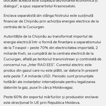
blocadei aceasta este stopează dezvoltarea economică și
dialogul”, a spus separartistul Krasnoselski.
Enclava separatistă din stânga Nistrului este susținută
financiar de Chișinău prin achiziția energiei electrice de la
centrala de la Cuciurgan.
Autoritățile de la Chișinău au transformat importul de
energie electrică într-o formă de finanțare a separatismului
de la Tiraspol – peste 70% din electricitatea importată, 2
miliarde Kwh, se cumpără de la centrala electrică de la
Cuciurgan, aflată pe teritoriul transnistrean și controlată de
concernul rus „Inter RAO EES”. Curentul electric este
produs din gazul care nu este plătit, iar datoria în prezent
este peste 7,4 miliarde USD. Periodic sunt pronunțate
hotărâri ale instanțelor internaționale pentru legalizarea
datoriile la gaz, puse în cârca Moldovagaz.
Peste 60% din exportul mărfurilor și produselor enclavei
este direcționat în UE prin Republica Moldova.