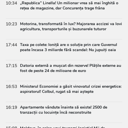
10:34
„Republica” Linella! Un milionar vrea să mai înghită o
rețea de magazine, dar Concurența trage frâna
10:23
Motorina, transformată în lux? Majorarea accizei va lovi
agricultura, transporturile și buzunarele tuturor
17:44
Taxa pe colete: Ioniță are o soluție prin care Guvernul
poate încasa 3 miliarde fără scandal: Nu jupuiți oaia
17:15
Datoria externă a mușcat din rezerve! Plățile externe au
fost de peste 24 de milioane de euro
16:53
Ministerul Economiei a găsit vinovatul crizei energetice:
aspiratorul! Colbul, rugat să mai aștepte
16:19
Apartamente vândute înainte să existe! 2500 de
tranzacții cu locuințe încă neconstruite