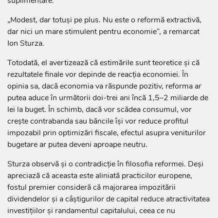
suplimentare.
„Modest, dar totuși pe plus. Nu este o reformă extractivă,
dar nici un mare stimulent pentru economie”, a remarcat
Ion Sturza.
Totodată, el avertizează că estimările sunt teoretice și că
rezultatele finale vor depinde de reacția economiei. În
opinia sa, dacă economia va răspunde pozitiv, reforma ar
putea aduce în următorii doi-trei ani încă 1,5–2 miliarde de
lei la buget. În schimb, dacă vor scădea consumul, vor
crește contrabanda sau băncile își vor reduce profitul
impozabil prin optimizări fiscale, efectul asupra veniturilor
bugetare ar putea deveni aproape neutru.
Sturza observă și o contradicție în filosofia reformei. Deși
apreciază că aceasta este aliniată practicilor europene,
fostul premier consideră că majorarea impozitării
dividendelor și a câștigurilor de capital reduce atractivitatea
investițiilor și randamentul capitalului, ceea ce nu