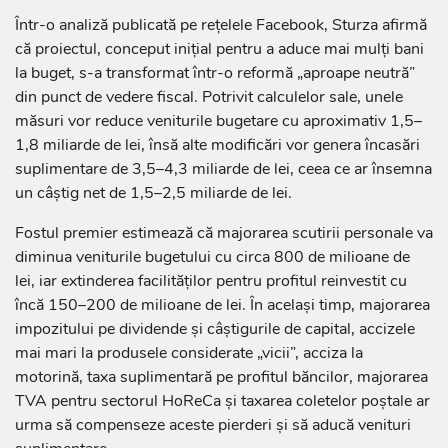
Într-o analiză publicată pe rețelele Facebook, Sturza afirmă
că proiectul, conceput inițial pentru a aduce mai mulți bani
la buget, s-a transformat într-o reformă „aproape neutră”
din punct de vedere fiscal. Potrivit calculelor sale, unele
măsuri vor reduce veniturile bugetare cu aproximativ 1,5–
1,8 miliarde de lei, însă alte modificări vor genera încasări
suplimentare de 3,5–4,3 miliarde de lei, ceea ce ar însemna
un câștig net de 1,5–2,5 miliarde de lei.
Fostul premier estimează că majorarea scutirii personale va
diminua veniturile bugetului cu circa 800 de milioane de
lei, iar extinderea facilităților pentru profitul reinvestit cu
încă 150–200 de milioane de lei. În același timp, majorarea
impozitului pe dividende și câștigurile de capital, accizele
mai mari la produsele considerate „vicii”, acciza la
motorină, taxa suplimentară pe profitul băncilor, majorarea
TVA pentru sectorul HoReCa și taxarea coletelor poștale ar
urma să compenseze aceste pierderi și să aducă venituri