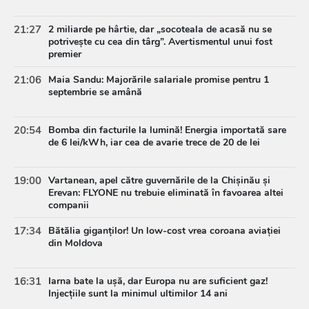
21:27
2 miliarde pe hârtie, dar „socoteala de acasă nu se
potrivește cu cea din târg”. Avertismentul unui fost
premier
21:06
Maia Sandu: Majorările salariale promise pentru 1
septembrie se amână
20:54
Bomba din facturile la lumină! Energia importată sare
de 6 lei/kWh, iar cea de avarie trece de 20 de lei
19:00
Vartanean, apel către guvernările de la Chișinău și
Erevan: FLYONE nu trebuie eliminată în favoarea altei
companii
17:34
Bătălia giganților! Un low-cost vrea coroana aviației
din Moldova
16:31
Iarna bate la ușă, dar Europa nu are suficient gaz!
Injecțiile sunt la minimul ultimilor 14 ani