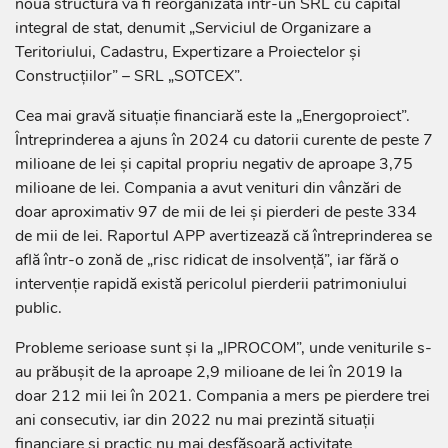
noua structură va fi reorganizată într-un SRL cu capital
integral de stat, denumit „Serviciul de Organizare a
Teritoriului, Cadastru, Expertizare a Proiectelor și
Construcțiilor” – SRL „SOTCEX”.
Cea mai gravă situație financiară este la „Energoproiect”.
Întreprinderea a ajuns în 2024 cu datorii curente de peste 7
milioane de lei și capital propriu negativ de aproape 3,75
milioane de lei. Compania a avut venituri din vânzări de
doar aproximativ 97 de mii de lei și pierderi de peste 334
de mii de lei. Raportul APP avertizează că întreprinderea se
află într-o zonă de „risc ridicat de insolvență”, iar fără o
intervenție rapidă există pericolul pierderii patrimoniului
public.
Probleme serioase sunt și la „IPROCOM”, unde veniturile s-
au prăbușit de la aproape 2,9 milioane de lei în 2019 la
doar 212 mii lei în 2021. Compania a mers pe pierdere trei
ani consecutiv, iar din 2022 nu mai prezintă situații
financiare și practic nu mai desfășoară activitate