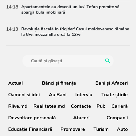
14:18
Apartamentele au devenit un lux! Tofan promite să
spargă bula imobiliară
14:13
Revoluție fiscală în frigider! Cașul moldovenesc rămâne
la 8%, mozzarella urcă la 12%
Actual
Bănci şi finanţe
Bani și Afaceri
Oameni şi idei
Au Bani
Interviu
Toate știrile
Rlive.md
Realitatea.md
Contacte
Pub
Carieră
Dezvoltare personală
Afaceri
Companii
Educație Financiară
Promovare
Turism
Auto