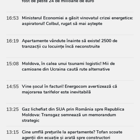
fost de peste 24 de milioane de euro
16:53
Ministerul Economiei a găsit vinovatul crizei energetice:
aspiratorul! Colbul, rugat să mai aștepte
16:19
Apartamente vândute înainte să existe! 2500 de
tranzacții cu locuințe încă neconstruite
15:08
Moldova, în calea unui tsunami logistic! Mii de
camioane din Ucraina caută rute alternative
14:55
Vine șocul în facturi! Energocom avertizează că
majorarea tarifelor este inevitabilă
13:25
Gaz lichefiat din SUA prin România spre Republica
Moldova: Transgaz semnează un memorandum
strategic
13:15
Cine umflă prețurile la apartamente? Tofan scoate
agenții din ecuație și arată spre constructori