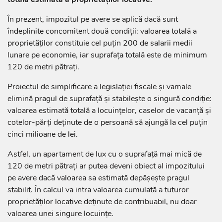
În prezent, impozitul pe avere se aplică dacă sunt
îndeplinite concomitent două condiții: valoarea totală a
proprietăților constituie cel puțin 200 de salarii medii
lunare pe economie, iar suprafața totală este de minimum
120 de metri pătrați.
Proiectul de simplificare a legislației fiscale și vamale
elimină pragul de suprafață și stabilește o singură condiție:
valoarea estimată totală a locuințelor, caselor de vacanță și
cotelor-părți deținute de o persoană să ajungă la cel puțin
cinci milioane de lei.
Astfel, un apartament de lux cu o suprafață mai mică de
120 de metri pătrați ar putea deveni obiect al impozitului
pe avere dacă valoarea sa estimată depășește pragul
stabilit. În calcul va intra valoarea cumulată a tuturor
proprietăților locative deținute de contribuabil, nu doar
valoarea unei singure locuințe.