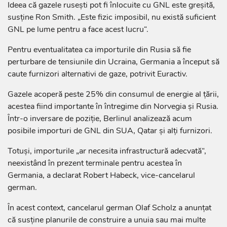
Ideea că gazele ruseşti pot fi înlocuite cu GNL este greşită,
susţine Ron Smith. „Este fizic imposibil, nu există suficient
GNL pe lume pentru a face acest lucru“.
Pentru eventualitatea ca impor­turile din Rusia să fie
perturbare de tensiunile din Ucraina, Germania a început să
caute furnizori alternativi de gaze, potrivit Euractiv.
Gazele acoperă peste 25% din consumul de energie al ţării,
acestea fiind importante în întregime din Norvegia şi Rusia.
Într-o inversare de poziţie, Berlinul analizează acum
posibile importuri de GNL din SUA, Qatar şi alţi furnizori.
Totuşi, importurile „ar necesita infrastructură adecvată“,
neexistând în prezent terminale pentru acestea în
Germania, a declarat Robert Habeck, vice-cancelarul
german.
În acest context, cancelarul german Olaf Scholz a anunţat
că susţine planurile de construire a unuia sau mai multe