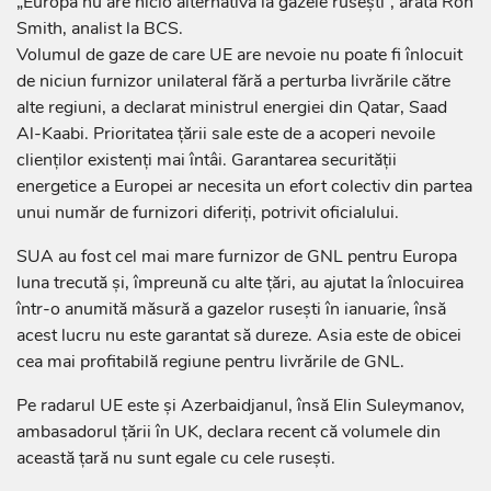
„Europa nu are nicio alternativă la gazele ruseşti“, arată Ron
Smith, analist la BCS.
Volumul de gaze de care UE are nevoie nu poate fi înlocuit
de niciun furnizor unilateral fără a perturba livrările către
alte regiuni, a declarat ministrul energiei din Qatar, Saad
Al-Kaabi. Prioritatea ţării sale este de a acoperi nevoile
clienţilor existenţi mai întâi. Garantarea securităţii
energetice a Europei ar necesita un efort colectiv din partea
unui număr de furnizori diferiţi, potrivit oficialului.
SUA au fost cel mai mare furnizor de GNL pentru Europa
luna trecută şi, împreună cu alte ţări, au ajutat la înlocuirea
într-o anumită măsură a gazelor ruseşti în ianuarie, însă
acest lucru nu este garantat să dureze. Asia este de obicei
cea mai profitabilă regiune pentru livrările de GNL.
Pe radarul UE este şi Azerbaidjanul, însă Elin Suleymanov,
ambasadorul ţării în UK, declara recent că volumele din
această ţară nu sunt egale cu cele ruseşti.