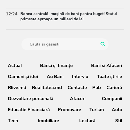
12:24
Banca centrală, mașină de bani pentru buget! Statul
primește aproape un miliard de lei
Actual
Bănci şi finanţe
Bani și Afaceri
Oameni şi idei
Au Bani
Interviu
Toate știrile
Rlive.md
Realitatea.md
Contacte
Pub
Carieră
Dezvoltare personală
Afaceri
Companii
Educație Financiară
Promovare
Turism
Auto
Tech
Imobiliare
Lectură
Stil