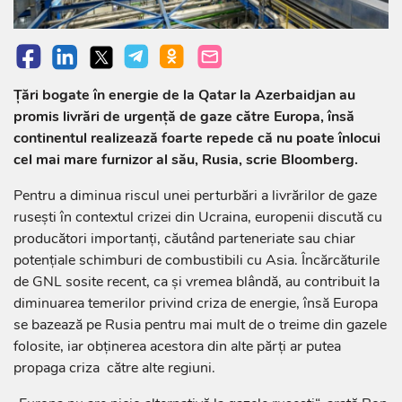
Ţări bogate în energie de la Qatar la Azerbaidjan au
promis livrări de urgenţă de gaze către Europa, însă
continentul realizează foarte repede că nu poate înlocui
cel mai mare furnizor al său, Rusia, scrie Bloomberg.
Pentru a diminua riscul unei perturbări a livrărilor de gaze
ruseşti în contextul crizei din Ucraina, europenii discută cu
producători importanţi, căutând parteneriate sau chiar
potenţiale schimburi de combustibili cu Asia. Încărcăturile
de GNL sosite recent, ca şi vremea blândă, au contribuit la
diminuarea temerilor privind criza de energie, însă Europa
se bazează pe Rusia pentru mai mult de o treime din gazele
folosite, iar obţinerea acestora din alte părţi ar putea
propaga criza către alte regiuni.