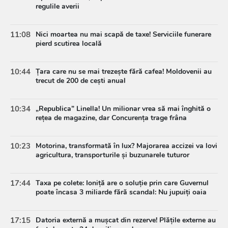
regulile averii
11:08
Nici moartea nu mai scapă de taxe! Serviciile funerare
pierd scutirea locală
10:44
Țara care nu se mai trezește fără cafea! Moldovenii au
trecut de 200 de cești anual
10:34
„Republica” Linella! Un milionar vrea să mai înghită o
rețea de magazine, dar Concurența trage frâna
10:23
Motorina, transformată în lux? Majorarea accizei va lovi
agricultura, transporturile și buzunarele tuturor
17:44
Taxa pe colete: Ioniță are o soluție prin care Guvernul
poate încasa 3 miliarde fără scandal: Nu jupuiți oaia
17:15
Datoria externă a mușcat din rezerve! Plățile externe au