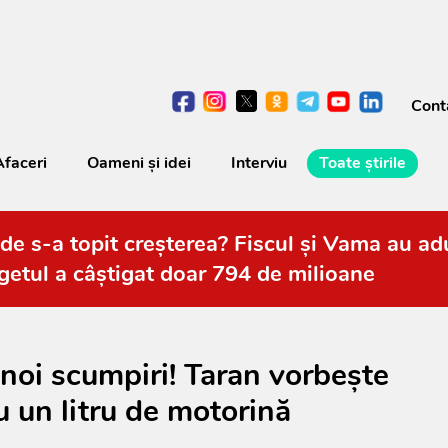
Cont
Afaceri
Oameni şi idei
Interviu
Toate știrile
de s-a topit creșterea? Fiscul și Vama au adu
getul a câștigat doar 794 de milioane
 noi scumpiri! Taran vorbește
u un litru de motorină