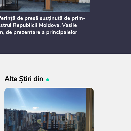
erință de presă susținută de prim-
Ședința Consi
strul Republicii Moldova, Vasile
Procurorilor
n, de prezentare a principalelor
ederi ale politicii fiscale pentru
 2027, care urmează să fie supusă
ultărilor publice
Alte Știri din