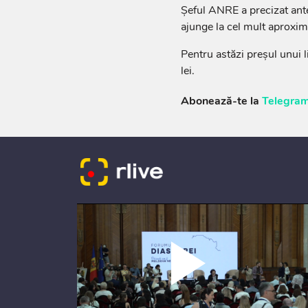
Șeful ANRE a precizat anter
ajunge la cel mult aproxima
Pentru astăzi preșul unui 
lei.
Abonează-te la
Telegram