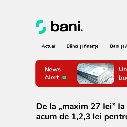
Actual
Bănci şi finanţe
Bani și 
Un
News
Alert
bu
De la „maxim 27 lei” la
acum de 1,2,3 lei pentr