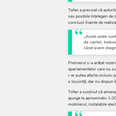
Tofan a precizat că autorit
sau posibile înțelegeri de 
concluzii înainte de realiz
„Acolo unde sunt
de cartel, trebui
când avem diagno
Premierul s-a arătat rezerv
apartamentelor care nu sun
i-ar putea afecta inclusiv
o locuință, dar nu dispun î
Tofan a susținut că amena
ajunge la aproximativ 1.00
mobilierul, instalațiile elec