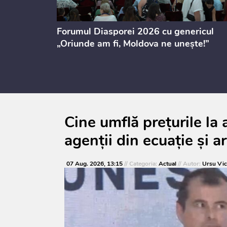
ectul de
Forumul Diasporei 2026 cu genericul
i
„Oriunde am fi, Moldova ne unește!”
Cine umflă prețurile l
agenții din ecuație și a
07 Aug. 2026, 13:15
// Categoria:
Actual
// Autor:
Ursu Vic