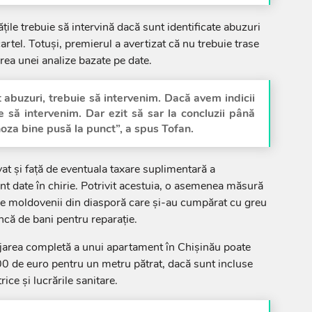
ățile trebuie să intervină dacă sunt identificate abuzuri
cartel. Totuși, premierul a avertizat că nu trebuie trase
area unei analize bazate pe date.
 abuzuri, trebuie să intervenim. Dacă avem indicii
e să intervenim. Dar ezit să sar la concluzii până
za bine pusă la punct”, a spus Tofan.
at și față de eventuala taxare suplimentară a
t date în chirie. Potrivit acestuia, o asemenea măsură
 pe moldovenii din diasporă care și-au cumpărat cu greu
ncă de bani pentru reparație.
jarea completă a unui apartament în Chișinău poate
0 de euro pentru un metru pătrat, dacă sunt incluse
trice și lucrările sanitare.