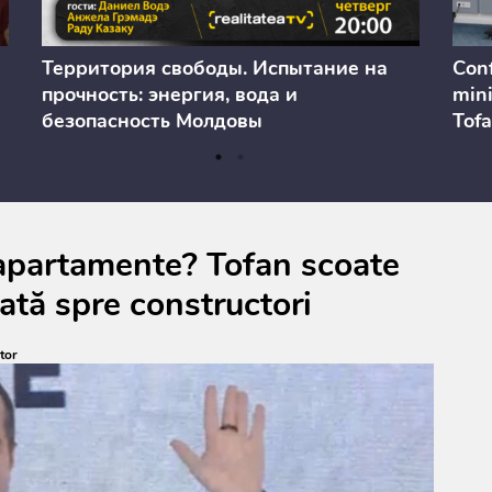
Территория свободы. Испытание на
Conf
прочность: энергия, вода и
mini
безопасность Молдовы
Tofa
prev
anul
cons
a apartamente? Tofan scoate
rată spre constructori
tor