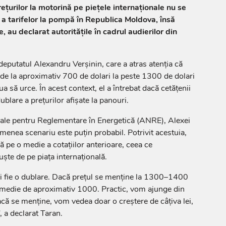
ețurilor la motorină pe piețele internaționale nu se
 a tarifelor la pompă în Republica Moldova, însă
e, au declarat autoritățile în cadrul audierilor din
 deputatul Alexandru Verșinin, care a atras atenția că
 de la aproximativ 700 de dolari la peste 1300 de dolari
ua să urce. În acest context, el a întrebat dacă cetățenii
ublare a prețurilor afișate la panouri.
nale pentru Reglementare în Energetică (ANRE), Alexei
menea scenariu este puțin probabil. Potrivit acestuia,
ă pe o medie a cotațiilor anterioare, ceea ce
uște de pe piața internațională.
i fie o dublare. Dacă prețul se menține la 1300–1400
o medie de aproximativ 1000. Practic, vom ajunge din
acă se menține, vom vedea doar o creștere de câțiva lei,
, a declarat Taran.