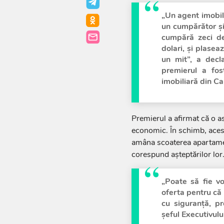
„Un agent imobil
un cumpărător și
cumpără zeci de
dolari, și plasea
un mit”, a decl
premierul a fos
imobiliară din Ca
Premierul a afirmat că o a
economic. În schimb, aces
amâna scoaterea apartamen
corespund așteptărilor lor
„Poate să fie vo
oferta pentru că 
cu siguranță, pr
șeful Executivului