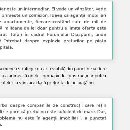
iar este un intermediar. El vede un vânzător, vede
 primește un comision. Ideea că agenții imobiliari
 apartamente, fiecare costând sute de mii de
ză milioane de lei doar pentru a limita oferta este
arat Tofan în cadrul Forumului Diasporei, unde
t întrebat despre explozia prețurilor pe piața
pitală.
semenea strategie nu ar fi viabilă din punct de vedere
ta a admis că unele companii de construcții ar putea
telor la vânzare dacă prețurile de pe piață nu
.
rba despre companiile de construcții care rețin
li se pare că prețul nu este suficient de mare. Dar,
oblema nu este în agenții imobiliari”, a punctat
.