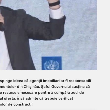
pinge ideea că agenții imobiliari ar fi responsabili
entelor din Chișinău. Șeful Guvernului susține că
de resursele necesare pentru a cumpăra zeci de
cial oferta, însă admite că trebuie verificat
or de construcții.