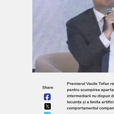
Premierul Vasile Tofan res
Share
pentru scumpirea apartam
intermediarii nu dispun 
locuințe și a limita artifi
comportamentul companiil