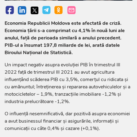
Economia Republicii Moldova este afectată de criză.
Economia țării s-a comprimat cu 4,1% în nouă luni ale
anului, față de perioada similară a anului precedent.
PIB-ul a însumat 197,8 miliarde de lei, arată datele
Biroului Național de Statistică.
Un impact negativ asupra evoluției PIB în trimestrul III
2022 față de trimestrul III 2021 au avut agricultura
influențând scăderea PIB cu 3,5%, comerțul cu ridicata și
cu amănuntul; întreținerea și repararea autovehiculelor și a
motocicletelor – 1,9%, tranzacțiile imobiliare -1,2% și
industria prelucrătoare -1,2%.
O influență nesemnificativă, dar pozitivă asupra economiei
a avut businessul financiar și asigurările, informații și
comunicații cu câte 0,4% și cazare (+0,1%).