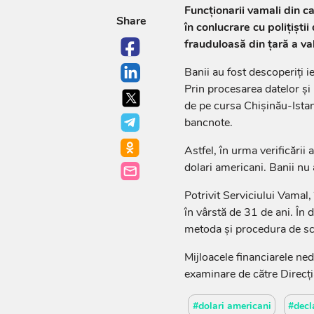
Funcționarii vamali din c
Share
în conlucrare cu polițiști
frauduloasă din țară a va
Banii au fost descoperiți i
Prin procesarea datelor și
de pe cursa Chișinău-Ista
bancnote.
Astfel, în urma verificării
dolari americani. Banii nu 
Potrivit Serviciului Vamal
în vârstă de 31 de ani. În 
metoda și procedura de sc
Mijloacele financiarele nede
examinare de către Direcți
#dolari americani
#decl