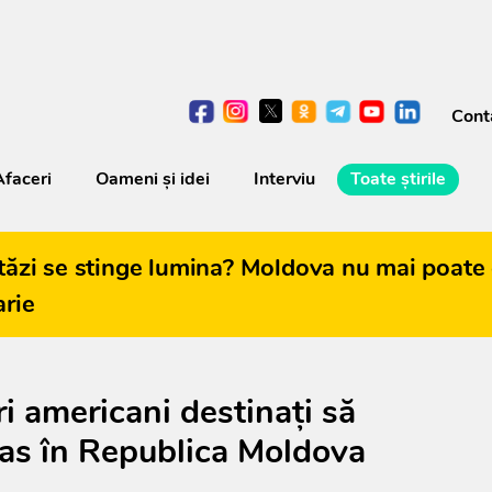
Cont
Afaceri
Oameni şi idei
Interviu
Toate știrile
tăzi se stinge lumina? Moldova nu mai poate 
arie
i americani destinați să
as în Republica Moldova