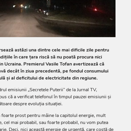
ează astăzi una dintre cele mai dificile zile pentru
dițiile în care țara riscă să nu poată procura nici
in Ucraina. Premierul Vasile Tofan avertizează că
avă decât în ziua precedentă, pe fondul consumului
ă și al deficitului de electricitate din regiune.
adrul emisiunii „Secretele Puterii” de la Jurnal TV,
us că a verificat telefonul în timpul pauzei emisiunii și
ătoare despre evoluția situației.
ă foarte prost pentru mâine la capitolul energie, mult
e, cel mai probabil, sau foarte probabil, nu vom putea
rie. Deci, nici această energie de urgență, care costă de