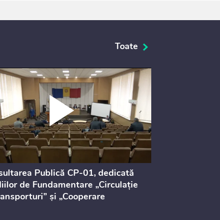
Toate
ultarea Publică CP-01, dedicată
Declarații d
iilor de Fundamentare „Circulație
Republicii M
ransporturi” și „Cooperare
torială”