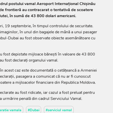
adrul postului vamal Aeroport Internațional Chișinău
i de frontieră au contracarat o tentativă de scoatere
lutei, în sumă de 43 800 dolari americani.
eri, 19 septembrie, în timpul controlului de securitate.
 imaginilor, în unul din bagajele de mână a unui pasager
nbul-Dubai au fost observate obiecte asemănătoare cu
 au fost depistate mijloace bănești în valoare de 43 800
au fost declarați organului vamal.
, în acest caz este documentată o cetățeancă a Armeniei
declarații, pasagera a comunicat că nu ar fi cunoscut
oatere a mijloacelor financiare din Republica Moldova.
clarate au fost ridicate, iar cazul a fost preluat pentru
a urmărire penală din cadrul Serviciului Vamal.
aratie vamala
#Dubai
#serviciul vamal