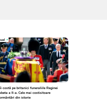
tual
îi costă pe britanici funeraliile Reginei
abeta a II-a. Cele mai costisitoare
rmântări din istorie