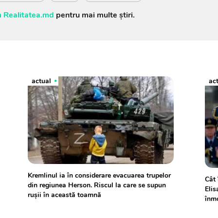
 Realitatea.md
pentru mai multe știri.
actual
ac
Kremlinul ia în considerare evacuarea trupelor
Cât 
din regiunea Herson. Riscul la care se supun
Elis
rușii în această toamnă
înmo