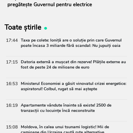
pregătește Guvernul pentru electrice
Toate știrile
17:44
Taxa pe colete: Ioniță are o soluție prin care Guvernul
poate încasa 3 miliarde fără scandal: Nu jupuiți oaia
17:15
Datoria externă a mușcat din rezerve! Plățile externe au
fost de peste 24 de milioane de euro
16:53
Ministerul Economiei a găsit vinovatul crizei energetice:
aspiratorul! Colbul, rugat să mai aștepte
16:19
Apartamente vândute înainte să existe! 2500 de
tranzacții cu locuințe încă neconstruite
15:08
Moldova, în calea unui tsunami logistic! Mii de
camioane din Ucraina caută rute alternative