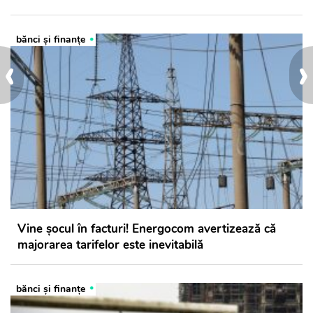
bănci şi finanţe
‹
›
Vine șocul în facturi! Energocom avertizează că
majorarea tarifelor este inevitabilă
bănci şi finanţe