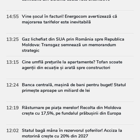
14:55
Vine șocul în facturi! Energocom avertizează că
majorarea tarifelor este inevitabilă
13:25
Gaz lichefiat din SUA prin România spre Republica
Moldova: Transgaz semnează un memorandum
strategic
13:15
Cine umflă prețurile la apartamente? Tofan scoate
agenții din ecuație și arată spre constructori
12:24
Banca centrală, mașină de bani pentru buget! Statul
primește aproape un miliard de lei
12:19
Răsturnare pe piața merelor! Recolta din Moldova
crește cu 17,5%, pe fundalul prăbușirii din Europa
12:02
Statul bagă mâna în rezervorul șoferilor! Acciza la
motorină crește cu 20% din 2027