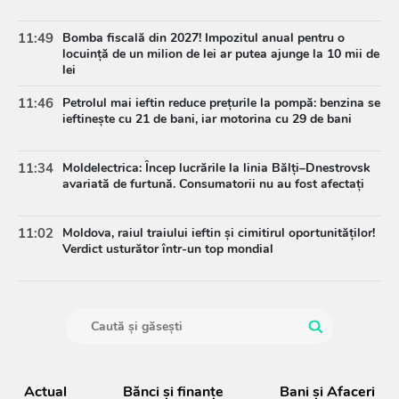
11:49
Bomba fiscală din 2027! Impozitul anual pentru o
locuință de un milion de lei ar putea ajunge la 10 mii de
lei
11:46
Petrolul mai ieftin reduce prețurile la pompă: benzina se
ieftinește cu 21 de bani, iar motorina cu 29 de bani
11:34
Moldelectrica: Încep lucrările la linia Bălți–Dnestrovsk
avariată de furtună. Consumatorii nu au fost afectați
11:02
Moldova, raiul traiului ieftin și cimitirul oportunităților!
Verdict usturător într-un top mondial
Actual
Bănci şi finanţe
Bani și Afaceri