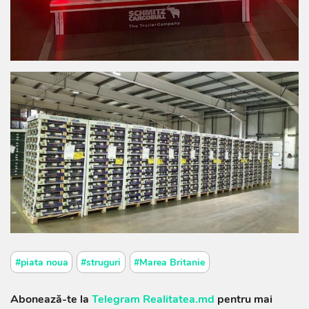
#piata noua
#struguri
#Marea Britanie
Abonează-te la
Telegram Realitatea.md
pentru mai