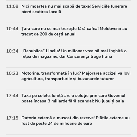
11:08
Nici moartea nu mai scapă de taxe! Serviciile funerare
pierd scutirea locală
10:44
Țara care nu se mai trezește fără cafea! Moldovenii au
trecut de 200 de cești anual
10:34
„Republica” Linella! Un milionar vrea să mai înghită o
rețea de magazine, dar Concurența trage frâna
10:23
Motorina, transformată în lux? Majorarea accizei va lovi
agricultura, transporturile și buzunarele tuturor
17:44
Taxa pe colete: Ioniță are o soluție prin care Guvernul
poate încasa 3 miliarde fără scandal: Nu jupuiți oaia
17:15
Datoria externă a mușcat din rezerve! Plățile externe au
fost de peste 24 de milioane de euro