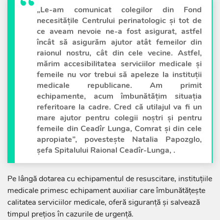
„Le-am comunicat colegilor din Fond
necesitățile Centrului perinatologic și tot de
ce aveam nevoie ne-a fost asigurat, astfel
încât să asigurăm ajutor atât femeilor din
raionul nostru, cât din cele vecine. Astfel,
mărim accesibilitatea serviciilor medicale și
femeile nu vor trebui să apeleze la instituții
medicale republicane. Am primit
echipamente, acum îmbunătățim situația
referitoare la cadre. Cred că utilajul va fi un
mare ajutor pentru colegii noștri și pentru
femeile din Ceadîr Lunga, Comrat și din cele
apropiate”, povestește Natalia Papozglo,
șefa Spitalului Raional Ceadîr-Lunga, .
Pe lângă dotarea cu echipamentul de resuscitare, instituțiile
medicale primesc echipament auxiliar care îmbunătățește
calitatea serviciilor medicale, oferă siguranță și salvează
timpul prețios în cazurile de urgență.