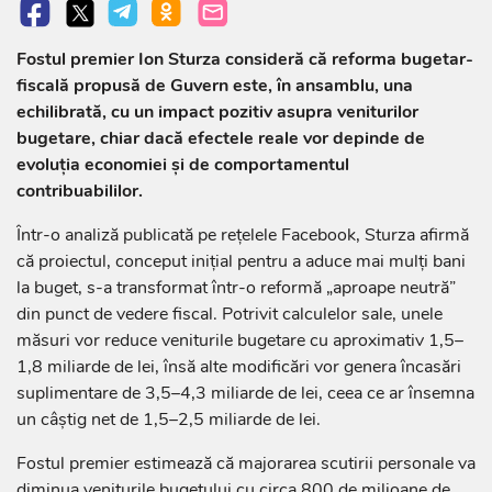
Fostul premier Ion Sturza consideră că reforma bugetar-
fiscală propusă de Guvern este, în ansamblu, una
echilibrată, cu un impact pozitiv asupra veniturilor
bugetare, chiar dacă efectele reale vor depinde de
evoluția economiei și de comportamentul
contribuabililor.
Într-o analiză publicată pe rețelele Facebook, Sturza afirmă
că proiectul, conceput inițial pentru a aduce mai mulți bani
la buget, s-a transformat într-o reformă „aproape neutră”
din punct de vedere fiscal. Potrivit calculelor sale, unele
măsuri vor reduce veniturile bugetare cu aproximativ 1,5–
1,8 miliarde de lei, însă alte modificări vor genera încasări
suplimentare de 3,5–4,3 miliarde de lei, ceea ce ar însemna
un câștig net de 1,5–2,5 miliarde de lei.
Fostul premier estimează că majorarea scutirii personale va
diminua veniturile bugetului cu circa 800 de milioane de