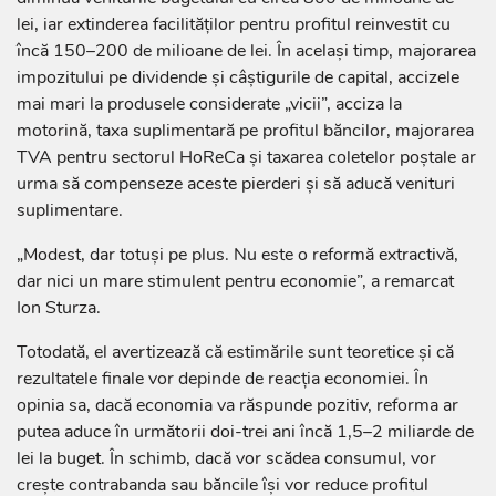
lei, iar extinderea facilităților pentru profitul reinvestit cu
încă 150–200 de milioane de lei. În același timp, majorarea
impozitului pe dividende și câștigurile de capital, accizele
mai mari la produsele considerate „vicii”, acciza la
motorină, taxa suplimentară pe profitul băncilor, majorarea
TVA pentru sectorul HoReCa și taxarea coletelor poștale ar
urma să compenseze aceste pierderi și să aducă venituri
suplimentare.
„Modest, dar totuși pe plus. Nu este o reformă extractivă,
dar nici un mare stimulent pentru economie”, a remarcat
Ion Sturza.
Totodată, el avertizează că estimările sunt teoretice și că
rezultatele finale vor depinde de reacția economiei. În
opinia sa, dacă economia va răspunde pozitiv, reforma ar
putea aduce în următorii doi-trei ani încă 1,5–2 miliarde de
lei la buget. În schimb, dacă vor scădea consumul, vor
crește contrabanda sau băncile își vor reduce profitul