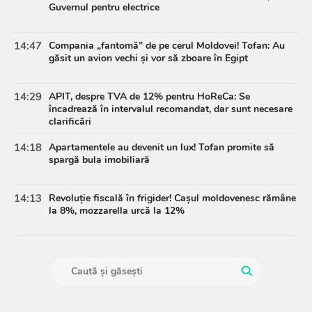
Guvernul pentru electrice
14:47
Compania „fantomă” de pe cerul Moldovei! Tofan: Au
găsit un avion vechi și vor să zboare în Egipt
14:29
APIT, despre TVA de 12% pentru HoReCa: Se
încadrează în intervalul recomandat, dar sunt necesare
clarificări
14:18
Apartamentele au devenit un lux! Tofan promite să
spargă bula imobiliară
14:13
Revoluție fiscală în frigider! Cașul moldovenesc rămâne
la 8%, mozzarella urcă la 12%