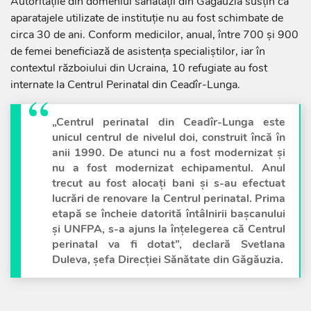
Autoritățile din domeniul sănătății din Găgăuzia susțin că
aparatajele utilizate de instituție nu au fost schimbate de
circa 30 de ani. Conform medicilor, anual, între 700 și 900
de femei beneficiază de asistența specialiștilor, iar în
contextul războiului din Ucraina, 10 refugiate au fost
internate la Centrul Perinatal din Ceadîr-Lunga.
„Centrul perinatal din Ceadîr-Lunga este
unicul centrul de nivelul doi, construit încă în
anii 1990. De atunci nu a fost modernizat și
nu a fost modernizat echipamentul. Anul
trecut au fost alocați bani și s-au efectuat
lucrări de renovare la Centrul perinatal. Prima
etapă se încheie datorită întâlnirii bașcanului
și UNFPA, s-a ajuns la înțelegerea că Centrul
perinatal va fi dotat”, declară Svetlana
Duleva, șefa Direcției Sănătate din Găgăuzia.