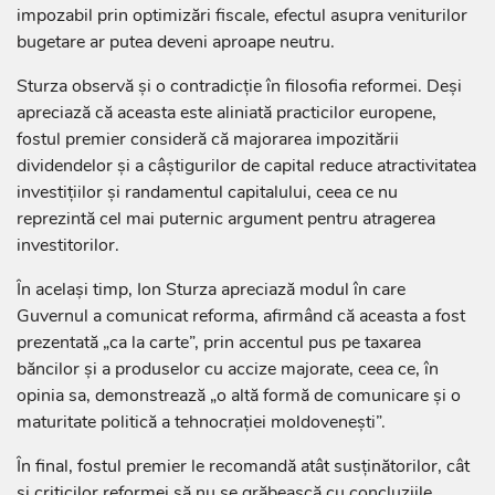
impozabil prin optimizări fiscale, efectul asupra veniturilor
bugetare ar putea deveni aproape neutru.
Sturza observă și o contradicție în filosofia reformei. Deși
apreciază că aceasta este aliniată practicilor europene,
fostul premier consideră că majorarea impozitării
dividendelor și a câștigurilor de capital reduce atractivitatea
investițiilor și randamentul capitalului, ceea ce nu
reprezintă cel mai puternic argument pentru atragerea
investitorilor.
În același timp, Ion Sturza apreciază modul în care
Guvernul a comunicat reforma, afirmând că aceasta a fost
prezentată „ca la carte”, prin accentul pus pe taxarea
băncilor și a produselor cu accize majorate, ceea ce, în
opinia sa, demonstrează „o altă formă de comunicare și o
maturitate politică a tehnocrației moldovenești”.
În final, fostul premier le recomandă atât susținătorilor, cât
și criticilor reformei să nu se grăbească cu concluziile,