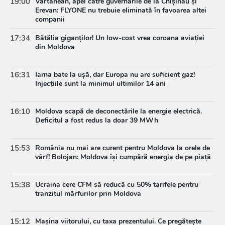
19:00
Vartanean, apel către guvernările de la Chișinău și
Erevan: FLYONE nu trebuie eliminată în favoarea altei
companii
17:34
Bătălia giganților! Un low-cost vrea coroana aviației
din Moldova
16:31
Iarna bate la ușă, dar Europa nu are suficient gaz!
Injecțiile sunt la minimul ultimilor 14 ani
16:10
Moldova scapă de deconectările la energie electrică.
Deficitul a fost redus la doar 39 MWh
15:53
România nu mai are curent pentru Moldova la orele de
vârf! Bolojan: Moldova își cumpără energia de pe piață
15:38
Ucraina cere CFM să reducă cu 50% tarifele pentru
tranzitul mărfurilor prin Moldova
15:12
Mașina viitorului, cu taxa prezentului. Ce pregătește