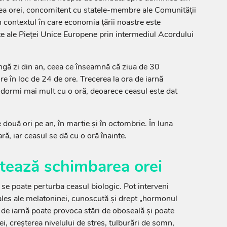
a orei, concomitent cu statele-membre ale Comunităţii
 contextul în care economia țării noastre este
e ale Pieței Unice Europene prin intermediul Acordului
ungă zi din an, ceea ce înseamnă că ziua de 30
e în loc de 24 de ore. Trecerea la ora de iarnă
dormi mai mult cu o oră, deoarece ceasul este dat
două ori pe an, în martie și în octombrie. În luna
ră, iar ceasul se dă cu o oră înainte.
tează schimbarea orei
se poate perturba ceasul biologic. Pot interveni
ales ale melatoninei, cunoscută și drept „hormonul
 de iarnă poate provoca stări de oboseală și poate
i, creșterea nivelului de stres, tulburări de somn,