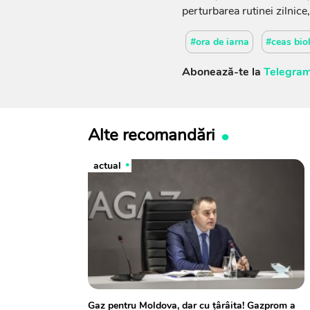
perturbarea rutinei zilnice
#ora de iarna
#ceas bio
Abonează-te la
Telegram
Alte recomandări
actual
Gaz pentru Moldova, dar cu țârâita! Gazprom a