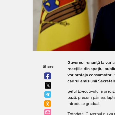
Guvernul renunță la varia
Share
reacțiile din spațiul publi
vor proteja consumatorii 
cadrul emisiunii Secretele
Șeful Executivului a preci
bază, precum pâinea, laptele
introduse gradual.
Totodată, Guvernul nu va 