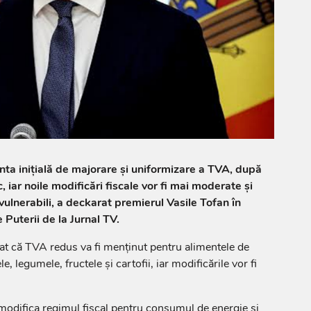
nta inițială de majorare și uniformizare a TVA, după
c, iar noile modificări fiscale vor fi mai moderate și
vulnerabili, a deckarat premierul Vasile Tofan în
 Puterii de la Jurnal TV.
zat că TVA redus va fi menținut pentru alimentele de
, legumele, fructele și cartofii, iar modificările vor fi
modifica regimul fiscal pentru consumul de energie și