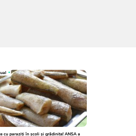
tual
e cu paraziți în școli și grădinițe! ANSA a