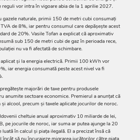
 reguli vor intra în vigoare abia de la 1 aprilie 2027.
ru gazele naturale, primii 150 de metri cubi consumați
u TVA de 8%, iar pentru consumul care depășește acest
ndard de 20%. Vasile Tofan a explicat că aproximativ
sumă sub 150 de metri cubi de gaz în perioada rece,
pulației nu va fi afectată de schimbare.
aplicat și la energia electrică. Primii 100 kWh vor
, iar energia consumată peste acest nivel va fi
%.
l pregătește majorări de taxe pentru produsele
tru anumite sectoare economice. Premierul a anunțat că
n și alcool, precum și taxele aplicate jocurilor de noroc.
ovenii cheltuie anual aproximativ 10 miliarde de lei,
B, pe jocurile de noroc, iar suma ar putea ajunge la 20
 luată în calcul și piața ilegală. El a precizat însă că
el încât să nu încurajeze migrarea jucătorilor către piața