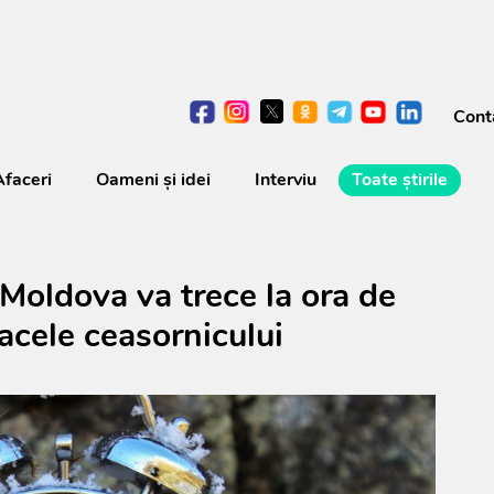
Cont
Afaceri
Oameni şi idei
Interviu
Toate știrile
Moldova va trece la ora de
acele ceasornicului