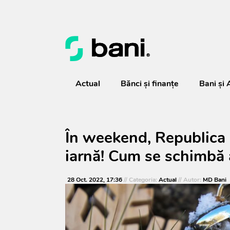
Actual
Bănci şi finanţe
Bani și 
În weekend, Republica 
iarnă! Cum se schimbă 
28 Oct. 2022, 17:36
// Categoria:
Actual
// Autor:
MD Bani