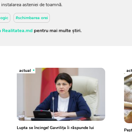
, instalarea asteniei de toamnă.
logic
#schimbarea orei
 Realitatea.md
pentru mai multe știri.
actual
ac
Lupta se încinge! Gavrilița îi răspunde lui
Peșt