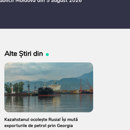
blicii Moldova din 5 august 2026
din 5 august
Alte Știri din
Kazahstanul ocolește Rusia! Își mută
exporturile de petrol prin Georgia