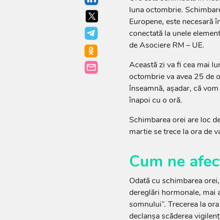
luna octombrie. Schimbare
Europene, este necesară în
conectată la unele element
de Asociere RM – UE.
Această zi va fi cea mai l
octombrie va avea 25 de or
înseamnă, așadar, că vom 
înapoi cu o oră.
Schimbarea orei are loc de 
martie se trece la ora de va
Cum ne afec
Odată cu schimbarea orei, 
dereglări hormonale, mai 
somnului”. Trecerea la ora
declanșa scăderea vigilențe