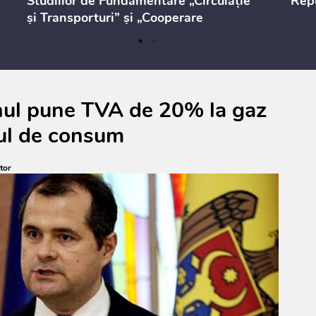
Studiilor de Fundamentare „Circulație
Repu
și Transporturi” și „Cooperare
Teritorială”
rnul pune TVA de 20% la gaz
nul de consum
tor