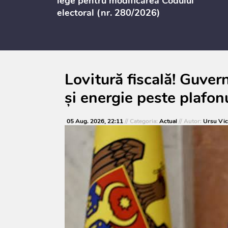
or
lege pentru modificarea Codului
electoral (nr. 280/2026)
Lovitură fiscală! Guve
și energie peste plafo
05 Aug. 2026, 22:11
// Categoria:
Actual
// Autor:
Ursu Vic