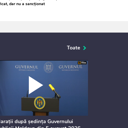
ficat, dar nu a sancționat
Toate
arații după ședința Guvernului
Ședința Guve