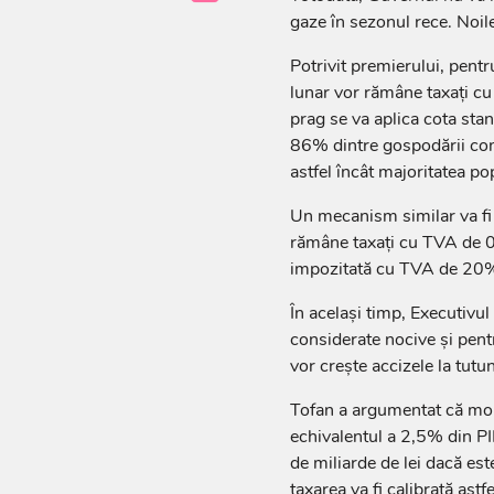
gaze în sezonul rece. Noile
Potrivit premierului, pent
lunar vor rămâne taxați c
prag se va aplica cota sta
86% dintre gospodării con
astfel încât majoritatea po
Un mecanism similar va fi 
rămâne taxați cu TVA de 0%
impozitată cu TVA de 20
În același timp, Executivu
considerate nocive și pen
vor crește accizele la tutu
Tofan a argumentat că mold
echivalentul a 2,5% din PI
de miliarde de lei dacă este
taxarea va fi calibrată astf