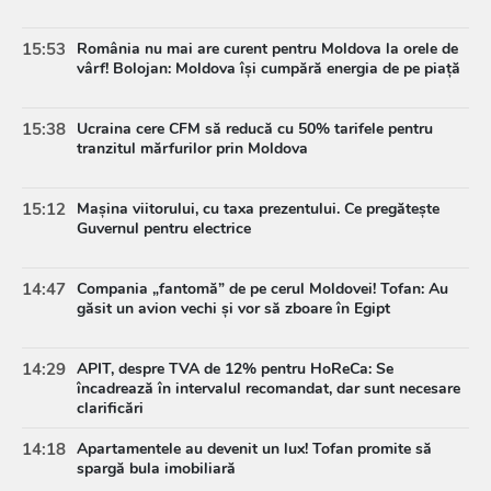
15:53
România nu mai are curent pentru Moldova la orele de
vârf! Bolojan: Moldova își cumpără energia de pe piață
15:38
Ucraina cere CFM să reducă cu 50% tarifele pentru
tranzitul mărfurilor prin Moldova
15:12
Mașina viitorului, cu taxa prezentului. Ce pregătește
Guvernul pentru electrice
14:47
Compania „fantomă” de pe cerul Moldovei! Tofan: Au
găsit un avion vechi și vor să zboare în Egipt
14:29
APIT, despre TVA de 12% pentru HoReCa: Se
încadrează în intervalul recomandat, dar sunt necesare
clarificări
14:18
Apartamentele au devenit un lux! Tofan promite să
spargă bula imobiliară