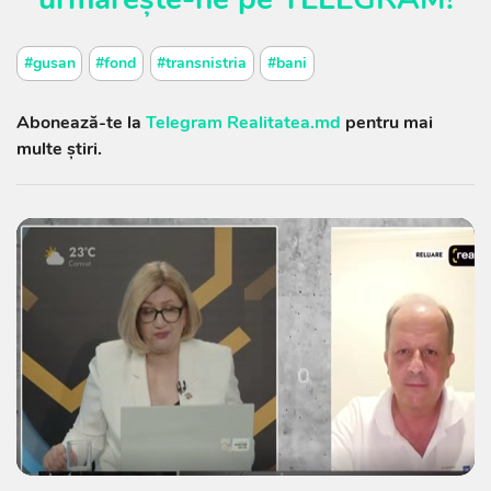
#gusan
#fond
#transnistria
#bani
Abonează-te la
Telegram Realitatea.md
pentru mai
multe știri.