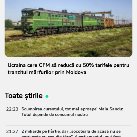
Ucraina cere CFM să reducă cu 50% tarifele pentru
tranzitul mărfurilor prin Moldova
Toate știrile
22:23
Scumpirea curentului, tot mai aproape! Maia Sandu:
Totul depinde de consumul nostru
21:27
2 miliarde pe hârtie, dar „socoteala de acasă nu se
potrivește cu cea din târg”. Avertismentul unui fost