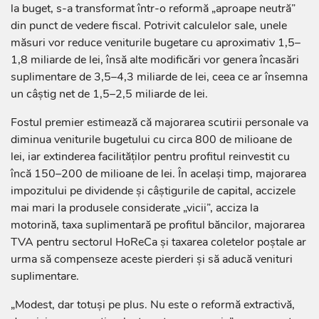
la buget, s-a transformat într-o reformă „aproape neutră”
din punct de vedere fiscal. Potrivit calculelor sale, unele
măsuri vor reduce veniturile bugetare cu aproximativ 1,5–
1,8 miliarde de lei, însă alte modificări vor genera încasări
suplimentare de 3,5–4,3 miliarde de lei, ceea ce ar însemna
un câștig net de 1,5–2,5 miliarde de lei.
Fostul premier estimează că majorarea scutirii personale va
diminua veniturile bugetului cu circa 800 de milioane de
lei, iar extinderea facilităților pentru profitul reinvestit cu
încă 150–200 de milioane de lei. În același timp, majorarea
impozitului pe dividende și câștigurile de capital, accizele
mai mari la produsele considerate „vicii”, acciza la
motorină, taxa suplimentară pe profitul băncilor, majorarea
TVA pentru sectorul HoReCa și taxarea coletelor poștale ar
urma să compenseze aceste pierderi și să aducă venituri
suplimentare.
„Modest, dar totuși pe plus. Nu este o reformă extractivă,