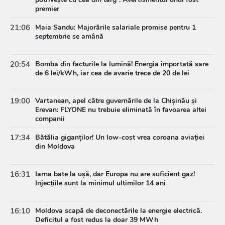
premier
21:06
Maia Sandu: Majorările salariale promise pentru 1
septembrie se amână
20:54
Bomba din facturile la lumină! Energia importată sare
de 6 lei/kWh, iar cea de avarie trece de 20 de lei
19:00
Vartanean, apel către guvernările de la Chișinău și
Erevan: FLYONE nu trebuie eliminată în favoarea altei
companii
17:34
Bătălia giganților! Un low-cost vrea coroana aviației
din Moldova
16:31
Iarna bate la ușă, dar Europa nu are suficient gaz!
Injecțiile sunt la minimul ultimilor 14 ani
16:10
Moldova scapă de deconectările la energie electrică.
Deficitul a fost redus la doar 39 MWh