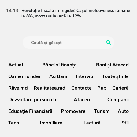
14:13
Revoluție fiscală în frigider! Cașul moldovenesc rămâne
la 8%, mozzarella urcă la 12%
Actual
Bănci şi finanţe
Bani și Afaceri
Oameni şi idei
Au Bani
Interviu
Toate știrile
Rlive.md
Realitatea.md
Contacte
Pub
Carieră
Dezvoltare personală
Afaceri
Companii
Educație Financiară
Promovare
Turism
Auto
Tech
Imobiliare
Lectură
Stil