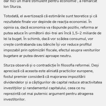
dar nici un mare stimulent pentru economie”, a remarcat
Ion Sturza.
Totodată, el avertizează că estimările sunt teoretice și că
rezultatele finale vor depinde de reacția economiei. În
opinia sa, dacă economia va răspunde pozitiv, reforma ar
putea aduce în următorii doi-trei ani încă 1,5–2 miliarde de
lei la buget. În schimb, dacă vor scădea consumul, vor
crește contrabanda sau băncile își vor reduce profitul
impozabil prin optimizări fiscale, efectul asupra veniturilor
bugetare ar putea deveni aproape neutru.
Sturza observă și o contradicție în filosofia reformei. Deși
apreciază că aceasta este aliniată practicilor europene,
fostul premier consideră că majorarea impozitării
dividendelor și a câștigurilor de capital reduce atractivitatea
investițiilor și randamentul capitalului, ceea ce nu
reprezintă cel mai puternic argument pentru atragerea
investitorilor.