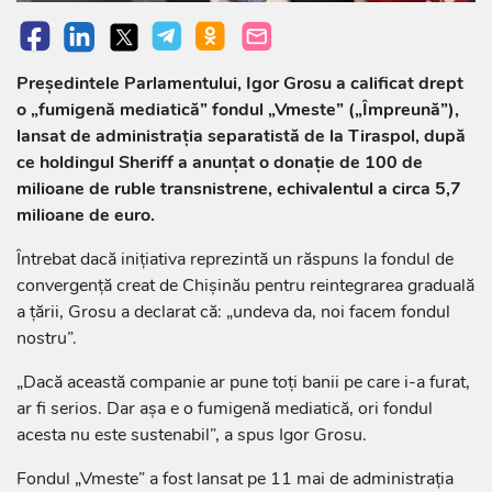
Președintele Parlamentului, Igor Grosu a calificat drept
o „fumigenă mediatică” fondul „Vmeste” („Împreună”),
lansat de administrația separatistă de la Tiraspol, după
ce holdingul Sheriff a anunțat o donație de 100 de
milioane de ruble transnistrene, echivalentul a circa 5,7
milioane de euro.
Întrebat dacă inițiativa reprezintă un răspuns la fondul de
convergență creat de Chișinău pentru reintegrarea graduală
a țării, Grosu a declarat că: „undeva da, noi facem fondul
nostru”.
„Dacă această companie ar pune toți banii pe care i-a furat,
ar fi serios. Dar așa e o fumigenă mediatică, ori fondul
acesta nu este sustenabil”, a spus Igor Grosu.
Fondul „Vmeste” a fost lansat pe 11 mai de administrația