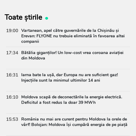
Toate știrile
19:00
Vartanean, apel către guvernările de la Chișinău și
Erevan: FLYONE nu trebuie eliminată în favoarea altei
companii
17:34
Bătălia giganților! Un low-cost vrea coroana aviației
din Moldova
16:31
Iarna bate la ușă, dar Europa nu are suficient gaz!
Injecțiile sunt la minimul ultimilor 14 ani
16:10
Moldova scapă de deconectările la energie electrică.
Deficitul a fost redus la doar 39 MWh
15:53
România nu mai are curent pentru Moldova la orele de
vârf! Bolojan: Moldova își cumpără energia de pe piață