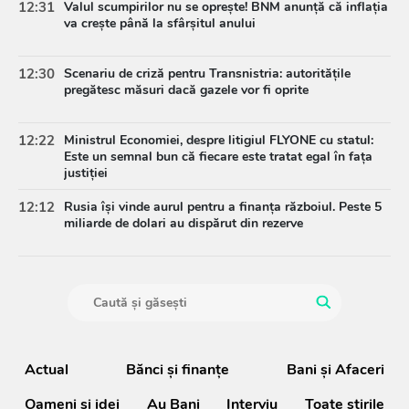
12:31
Valul scumpirilor nu se oprește! BNM anunță că inflația
va crește până la sfârșitul anului
12:30
Scenariu de criză pentru Transnistria: autoritățile
pregătesc măsuri dacă gazele vor fi oprite
12:22
Ministrul Economiei, despre litigiul FLYONE cu statul:
Este un semnal bun că fiecare este tratat egal în fața
justiției
12:12
Rusia își vinde aurul pentru a finanța războiul. Peste 5
miliarde de dolari au dispărut din rezerve
Actual
Bănci şi finanţe
Bani și Afaceri
Oameni şi idei
Au Bani
Interviu
Toate știrile