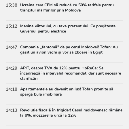
15:38
Ucraina cere CFM să reducă cu 50% tarifele pentru
tranzitul mărfurilor prin Moldova
15:12
Mașina viitorului, cu taxa prezentului. Ce pregătește
Guvernul pentru electrice
14:47
Compania „fantomă” de pe cerul Moldovei! Tofan: Au
găsit un avion vechi și vor să zboare în Egipt
14:29
APIT, despre TVA de 12% pentru HoReCa: Se
încadrează în intervalul recomandat, dar sunt necesare
clarificări
14:18
Apartamentele au devenit un lux! Tofan promite să
spargă bula imobiliară
14:13
Revoluție fiscală în frigider! Cașul moldovenesc rămâne
la 8%, mozzarella urcă la 12%