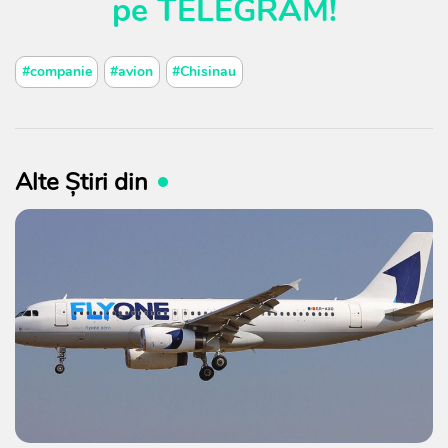
pe
TELEGRAM
!
#companie
#avion
#Chisinau
Alte Știri din