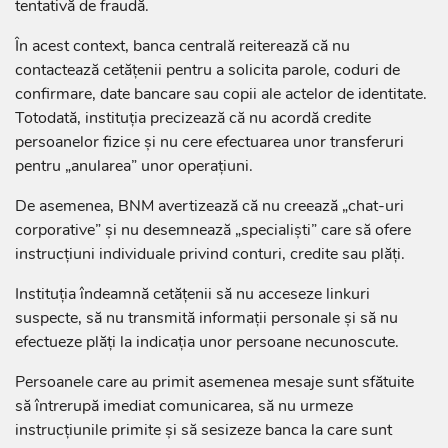
tentativă de fraudă.
În acest context, banca centrală reiterează că nu
contactează cetățenii pentru a solicita parole, coduri de
confirmare, date bancare sau copii ale actelor de identitate.
Totodată, instituția precizează că nu acordă credite
persoanelor fizice și nu cere efectuarea unor transferuri
pentru „anularea” unor operațiuni.
De asemenea, BNM avertizează că nu creează „chat-uri
corporative” și nu desemnează „specialiști” care să ofere
instrucțiuni individuale privind conturi, credite sau plăți.
Instituția îndeamnă cetățenii să nu acceseze linkuri
suspecte, să nu transmită informații personale și să nu
efectueze plăți la indicația unor persoane necunoscute.
Persoanele care au primit asemenea mesaje sunt sfătuite
să întrerupă imediat comunicarea, să nu urmeze
instrucțiunile primite și să sesizeze banca la care sunt