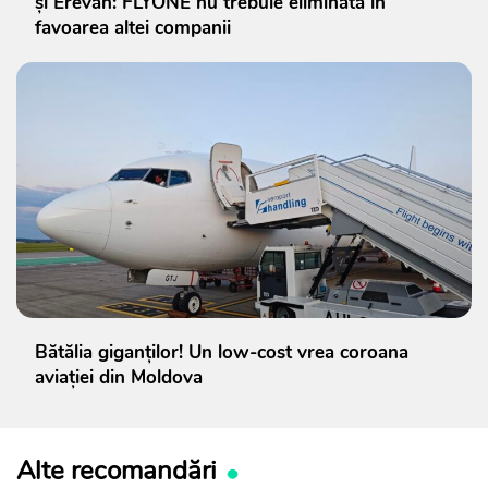
și Erevan: FLYONE nu trebuie eliminată în
favoarea altei companii
Bătălia giganților! Un low-cost vrea coroana
aviației din Moldova
Alte recomandări