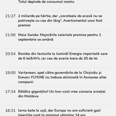
Totul depinde de consumul nostru
21:27
2 miliarde pe hârtie, dar „socoteala de acasă nu se
potrivește cu cea din târg”. Avertismentul unui fost
premier
21:06
Maia Sandu: Majorările salariale promise pentru 1
septembrie se amână
20:54
Bomba din facturile la lumină! Energia importată sare
de 6 lei/kWh, iar cea de avarie trece de 20 de lei
19:00
Vartanean, apel către guvernările de la Chișinău și
Erevan: FLYONE nu trebuie eliminată în favoarea altei
companii
17:34
Bătălia giganților! Un low-cost vrea coroana aviației
din Moldova
16:31
Iarna bate la ușă, dar Europa nu are suficient gaz!
Injecțiile sunt la minimul ultimilor 14 ani