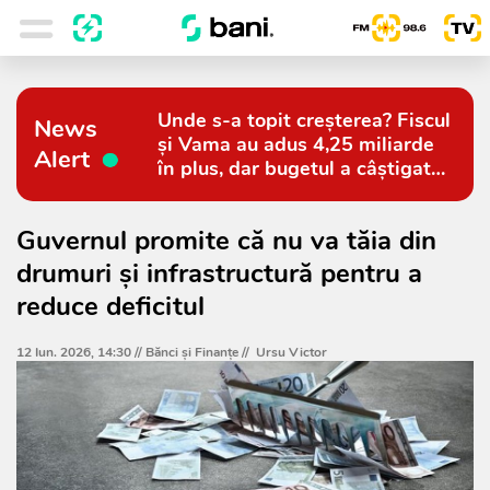
Unde s-a topit creșterea? Fiscul
News
și Vama au adus 4,25 miliarde
Alert
în plus, dar bugetul a câștigat
doar 794 de milioane
Guvernul promite că nu va tăia din
drumuri și infrastructură pentru a
reduce deficitul
12 Iun. 2026, 14:30 //
Bănci şi Finanţe
//
Ursu Victor