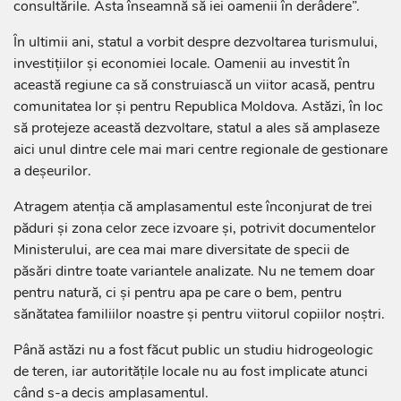
consultările. Asta înseamnă să iei oamenii în derâdere”.
În ultimii ani, statul a vorbit despre dezvoltarea turismului,
investițiilor și economiei locale. Oamenii au investit în
această regiune ca să construiască un viitor acasă, pentru
comunitatea lor și pentru Republica Moldova. Astăzi, în loc
să protejeze această dezvoltare, statul a ales să amplaseze
aici unul dintre cele mai mari centre regionale de gestionare
a deșeurilor.
Atragem atenția că amplasamentul este înconjurat de trei
păduri și zona celor zece izvoare și, potrivit documentelor
Ministerului, are cea mai mare diversitate de specii de
păsări dintre toate variantele analizate. Nu ne temem doar
pentru natură, ci și pentru apa pe care o bem, pentru
sănătatea familiilor noastre și pentru viitorul copiilor noștri.
Până astăzi nu a fost făcut public un studiu hidrogeologic
de teren, iar autoritățile locale nu au fost implicate atunci
când s-a decis amplasamentul.