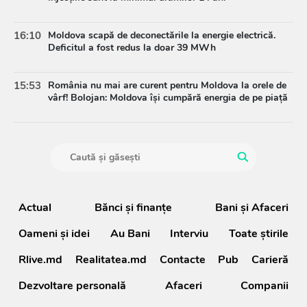
16:10
Moldova scapă de deconectările la energie electrică.
Deficitul a fost redus la doar 39 MWh
15:53
România nu mai are curent pentru Moldova la orele de
vârf! Bolojan: Moldova își cumpără energia de pe piață
Actual
Bănci şi finanţe
Bani și Afaceri
Oameni şi idei
Au Bani
Interviu
Toate știrile
Rlive.md
Realitatea.md
Contacte
Pub
Carieră
Dezvoltare personală
Afaceri
Companii