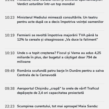
Verdict usturător într-un top mondial
10:23
Ministerul Mediului mimează consultările. Un teatru
pentru acte după ce a decis împotriva voinței oamenilor
10:19
Fermierii se revoltă împotriva majorării TVA până la
12% la cereale și oleaginoase: „Va duce la faliment”
10:10
Unde s-a topit creșterea? Fiscul și Vama au adus 4,25
miliarde în plus, dar bugetul a câștigat doar 794 de
milioane
09:49
România scufundă patru barje în Dunăre pentru a salva
Centrala de la Cernavodă
09:38
Aeroportul Chișinău „crapă” la orele de vârf! Traficul
depășește de 2,4 ori capacitatea proiectată
22:23
Scumpirea curentului, tot mai aproape! Maia Sandu: