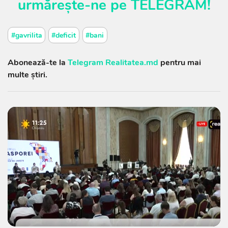
urmărește-ne pe
TELEGRAM
!
#gavrilita
#deficit
#bani
Abonează-te la
Telegram Realitatea.md
pentru mai
multe știri.