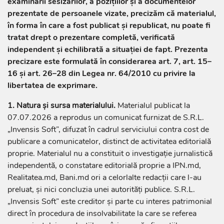
examinării sesizărilor, a pozițiilor și a documentelor
prezentate de persoanele vizate, precizăm că materialul,
în forma în care a fost publicat și republicat, nu poate fi
tratat drept o prezentare completă, verificată
independent și echilibrată a situației de fapt. Prezenta
precizare este formulată în considerarea art. 7, art. 15–
16 și art. 26–28 din Legea nr. 64/2010 cu privire la
libertatea de exprimare.
1. Natura și sursa materialului.
Materialul publicat la
07.07.2026 a reprodus un comunicat furnizat de S.R.L.
„Invensis Soft”, difuzat în cadrul serviciului contra cost de
publicare a comunicatelor, distinct de activitatea editorială
proprie. Materialul nu a constituit o investigație jurnalistică
independentă, o constatare editorială proprie a IPN.md,
Realitatea.md, Bani.md ori a celorlalte redacții care l-au
preluat, și nici concluzia unei autorități publice. S.R.L.
„Invensis Soft” este creditor și parte cu interes patrimonial
direct în procedura de insolvabilitate la care se referea