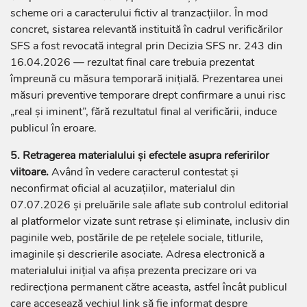
scheme ori a caracterului fictiv al tranzacțiilor. În mod
concret, sistarea relevantă instituită în cadrul verificărilor
SFS a fost revocată integral prin Decizia SFS nr. 243 din
16.04.2026 — rezultat final care trebuia prezentat
împreună cu măsura temporară inițială. Prezentarea unei
măsuri preventive temporare drept confirmare a unui risc
„real și iminent”, fără rezultatul final al verificării, induce
publicul în eroare.
5. Retragerea materialului și efectele asupra referirilor
viitoare.
Având în vedere caracterul contestat și
neconfirmat oficial al acuzațiilor, materialul din
07.07.2026 și preluările sale aflate sub controlul editorial
al platformelor vizate sunt retrase și eliminate, inclusiv din
paginile web, postările de pe rețelele sociale, titlurile,
imaginile și descrierile asociate. Adresa electronică a
materialului inițial va afișa prezenta precizare ori va
redirecționa permanent către aceasta, astfel încât publicul
care accesează vechiul link să fie informat despre