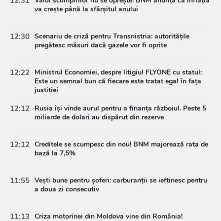
12:31
Valul scumpirilor nu se oprește! BNM anunță că inflația
va crește până la sfârșitul anului
12:30
Scenariu de criză pentru Transnistria: autoritățile
pregătesc măsuri dacă gazele vor fi oprite
12:22
Ministrul Economiei, despre litigiul FLYONE cu statul:
Este un semnal bun că fiecare este tratat egal în fața
justiției
12:12
Rusia își vinde aurul pentru a finanța războiul. Peste 5
miliarde de dolari au dispărut din rezerve
12:12
Creditele se scumpesc din nou! BNM majorează rata de
bază la 7,5%
11:55
Vești bune pentru șoferi: carburanții se ieftinesc pentru
a doua zi consecutiv
11:13
Criza motorinei din Moldova vine din România!