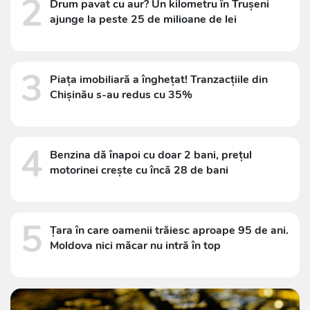
2
Drum pavat cu aur? Un kilometru în Trușeni
ajunge la peste 25 de milioane de lei
3
Piața imobiliară a înghețat! Tranzacțiile din
Chișinău s-au redus cu 35%
4
Benzina dă înapoi cu doar 2 bani, prețul
motorinei crește cu încă 28 de bani
5
Țara în care oamenii trăiesc aproape 95 de ani.
Moldova nici măcar nu intră în top