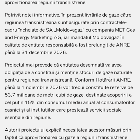
aprovizionarea regiunii transnistrene.
Potrivit notei informative, în prezent livrările de gaze către
regiunea transnistreană sunt asigurate prin contractele-
cadru încheiate de SA „Moldovagaz” cu compania MET Gas
and Energy Marketing AG, iar mandatul Moldovagaz în
calitate de entitate responsabilă a fost prelungit de ANRE
până la 31 decembrie 2026.
Proiectul mai prevede că entitatea desemnată va avea
obligația de a constitui și menține stocuri de gaze naturale
pentru regiunea transnistreană. Conform Hotărârii ANRE,
până la 1 noiembrie 2026 vor trebui constituite rezerve de
53,7 milioane de metri cubi de gaze, destinate acoperirii a
cel puțin 15% din consumul mediu anual al consumatorilor
casnici și al instituțiilor care prestează servicii sociale
esențiale din regiune.
Autorii proiectului explică necesitatea acestor măsuri prin
faptul că aprovizionarea cu gaze a regiunii transnistrene