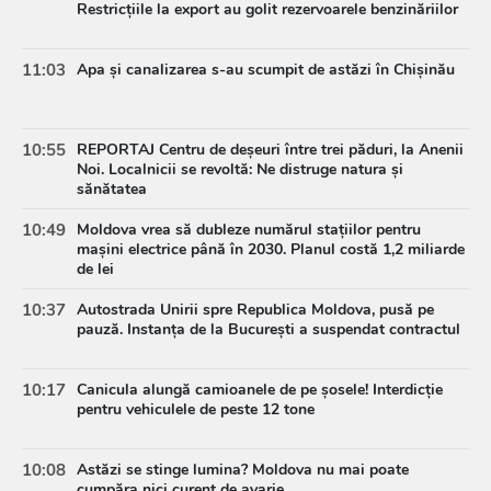
Restricțiile la export au golit rezervoarele benzinăriilor
11:03
Apa și canalizarea s-au scumpit de astăzi în Chișinău
10:55
REPORTAJ Centru de deșeuri între trei păduri, la Anenii
Noi. Localnicii se revoltă: Ne distruge natura și
sănătatea
10:49
Moldova vrea să dubleze numărul stațiilor pentru
mașini electrice până în 2030. Planul costă 1,2 miliarde
de lei
10:37
Autostrada Unirii spre Republica Moldova, pusă pe
pauză. Instanța de la București a suspendat contractul
10:17
Canicula alungă camioanele de pe șosele! Interdicție
pentru vehiculele de peste 12 tone
10:08
Astăzi se stinge lumina? Moldova nu mai poate
cumpăra nici curent de avarie