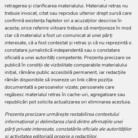
retragerea și clarificarea materialului. Materialul retras nu
trebuie invocat, citat sau reprodus ulterior drept sursă care
confirmă existența faptelor ori a acuzațiilor descrise în
acesta; orice referire viitoare trebuie să menționeze în mod
clar că materialul a fost un comunicat al unei părți
interesate, că a fost contestat și retras și că nu reprezintă o
constatare jurnalistică independentă sau o constatare
oficială a unei autorități competente. Prezenta precizare se
publică în condiții de vizibilitate comparabile materialului
inițial, rămâne public accesibilă permanent, iar redacțiile
rămân disponibile să insereze un link către poziția
documentată a persoanelor vizate; persoanele care
regăsesc materialul retras în cache-uri, agregatoare sau
republicări pot solicita actualizarea ori eliminarea acestuia.
Prezenta precizare urmărește restabilirea contextului
informațional și delimitarea clară dintre afirmațiile unei
părți private interesate, constatările oficiale ale autorităților
și activitatea editorială proprie a redacțiilor.