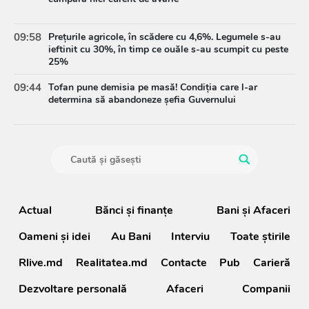
09:58
Prețurile agricole, în scădere cu 4,6%. Legumele s-au
ieftinit cu 30%, în timp ce ouăle s-au scumpit cu peste
25%
09:44
Tofan pune demisia pe masă! Condiția care l-ar
determina să abandoneze șefia Guvernului
Actual
Bănci şi finanţe
Bani și Afaceri
Oameni şi idei
Au Bani
Interviu
Toate știrile
Rlive.md
Realitatea.md
Contacte
Pub
Carieră
Dezvoltare personală
Afaceri
Companii