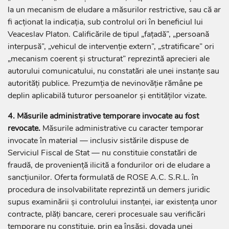
la un mecanism de eludare a măsurilor restrictive, sau că ar
fi acționat la indicația, sub controlul ori în beneficiul lui
Veaceslav Platon. Calificările de tipul „fațadă”, „persoană
interpusă”, „vehicul de intervenție extern”, „stratificare” ori
„mecanism coerent și structurat” reprezintă aprecieri ale
autorului comunicatului, nu constatări ale unei instanțe sau
autorități publice. Prezumția de nevinovăție rămâne pe
deplin aplicabilă tuturor persoanelor și entităților vizate.
4. Măsurile administrative temporare invocate au fost
revocate.
Măsurile administrative cu caracter temporar
invocate în material — inclusiv sistările dispuse de
Serviciul Fiscal de Stat — nu constituie constatări de
fraudă, de proveniență ilicită a fondurilor ori de eludare a
sancțiunilor. Oferta formulată de ROSE A.C. S.R.L. în
procedura de insolvabilitate reprezintă un demers juridic
supus examinării și controlului instanței, iar existența unor
contracte, plăți bancare, cereri procesuale sau verificări
temporare nu constituie, prin ea însăși, dovada unei