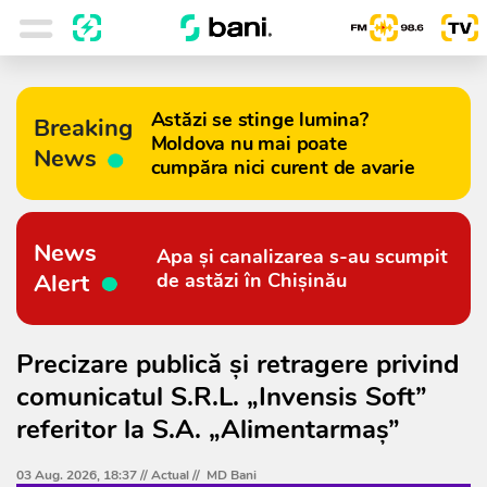
Astăzi se stinge lumina?
Breaking
Moldova nu mai poate
News
cumpăra nici curent de avarie
News
Apa și canalizarea s-au scumpit
Alert
de astăzi în Chișinău
Precizare publică și retragere privind
comunicatul S.R.L. „Invensis Soft”
referitor la S.A. „Alimentarmaș”
03 Aug. 2026, 18:37 //
Actual
//
MD Bani