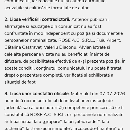
comunicatul, iar redacțiile nu își asumă afirmațiile,
acuzațiile și calificările formulate de autor.
2. Lipsa verificării contradictorii.
Anterior publicării,
afirmațiile și acuzațiile din comunicat nu au fost
confruntate în mod independent cu poziția și documentele
persoanelor nominalizate. ROSE A.C. S.R.L., Puiu Albert,
Cătălina Castraveț, Valeriu Diaconu, Alvian Istrate și
celelalte persoane vizate nu au beneficiat, înainte de
difuzare, de posibilitatea efectivă de a-și prezenta poziția. În
aceste condiții, conținutul comunicatului nu poate fi tratat
drept o prezentare completă, verificată și echilibrată a
situației de fapt.
3. Lipsa unor constatări oficiale.
Materialul din 07.07.2026
nu indică niciun act oficial definitiv al unei instanțe de
judecată sau al unei autorități competente prin care să se fi
constatat că ROSE A.C. S.R.L. ori persoanele nominalizate
ar fi participat la o „grupare”, la un „atac raider”, la o
„schemă”, la „tranzacții simulate”, la „pseudo-finanțare” ori