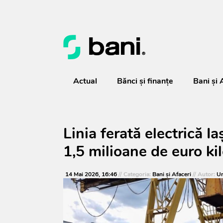
Actual
Bănci şi finanţe
Bani și 
Linia ferată electrică 
1,5 milioane de euro ki
14 Mai 2026, 16:46
// Categoria:
Bani și Afaceri
// Autor:
Ur