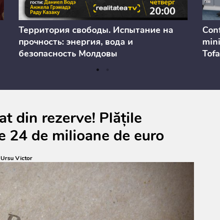
Территория свободы. Испытание на
Conf
прочность: энергия, вода и
mini
безопасность Молдовы
Tofa
prev
anul
cons
t din rezerve! Plățile
e 24 de milioane de euro
:
Ursu Victor