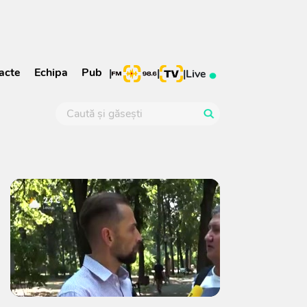
acte
Echipa
Pub
|
|
|
Live