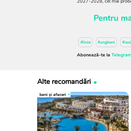
2027-2028, cel mai probabi
Pentru ma
#linie
#ungheni
#ias
Abonează-te la
Telegram
Alte recomandări
bani și afaceri