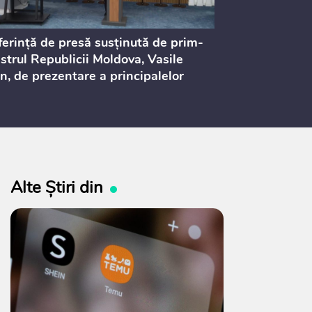
erință de presă susținută de prim-
Ședința Consi
strul Republicii Moldova, Vasile
Procurorilor
n, de prezentare a principalelor
ederi ale politicii fiscale pentru
 2027, care urmează să fie supusă
ultărilor publice
Alte Știri din