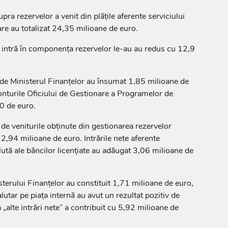
a rezervelor a venit din plățile aferente serviciului
are au totalizat 24,35 milioane de euro.
 intră în componența rezervelor le-au au redus cu 12,9
e de Ministerul Finanțelor au însumat 1,85 milioane de
 conturile Oficiului de Gestionare a Programelor de
0 de euro.
de veniturile obținute din gestionarea rezervelor
12,94 milioane de euro. Intrările nete aferente
alută ale băncilor licențiate au adăugat 3,06 milioane de
sterului Finanțelor au constituit 1,71 milioane de euro,
lutar pe piața internă au avut un rezultat pozitiv de
„alte intrări nete” a contribuit cu 5,92 milioane de