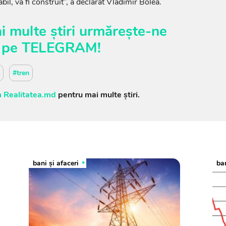
l, va fi construit”, a declarat Vladimir Bolea.
i multe știri urmărește-ne
pe
TELEGRAM
!
i
#tren
 Realitatea.md
pentru mai multe știri.
bani și afaceri
ban