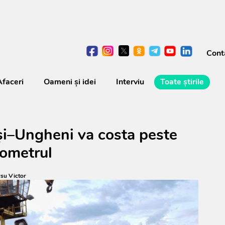
Cont
Afaceri
Oameni şi idei
Interviu
Toate știrile
Iași–Ungheni va costa peste
lometrul
su Victor