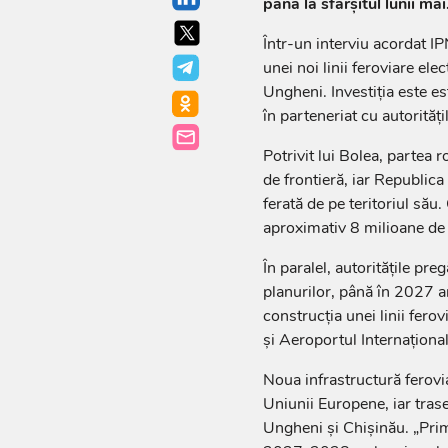
până la sfârșitul lunii mai
Într-un interviu acordat IP
unei noi linii feroviare el
Ungheni. Investiția este es
în parteneriat cu autorităț
Potrivit lui Bolea, partea 
de frontieră, iar Republic
ferată de pe teritoriul său
aproximativ 8 milioane de
În paralel, autoritățile pr
planurilor, până în 2027 ar
construcția unei linii fero
și Aeroportul Internaționa
Noua infrastructură ferovi
Uniunii Europene, iar trase
Ungheni și Chișinău. „Primu