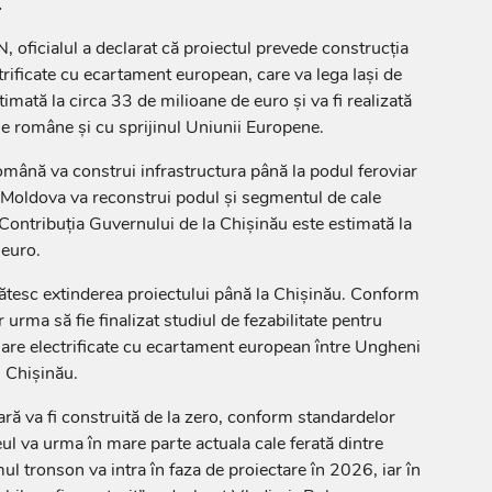
.
N, oficialul a declarat că proiectul prevede construcția
ectrificate cu ecartament european, care va lega Iași de
timată la circa 33 de milioane de euro și va fi realizată
ile române și cu sprijinul Uniunii Europene.
română va construi infrastructura până la podul feroviar
a Moldova va reconstrui podul și segmentul de cale
. Contribuția Guvernului de la Chișinău este estimată la
 euro.
egătesc extinderea proiectului până la Chișinău. Conform
 urma să fie finalizat studiul de fezabilitate pentru
viare electrificate cu ecartament european între Ungheni
l Chișinău.
ară va fi construită de la zero, conform standardelor
ul va urma în mare parte actuala cale ferată dintre
l tronson va intra în faza de proiectare în 2026, iar în