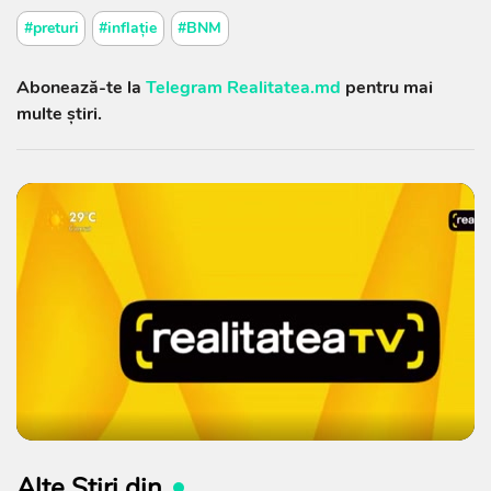
#preturi
#inflație
#BNM
Abonează-te la
Telegram Realitatea.md
pentru mai
multe știri.
Alte Știri din