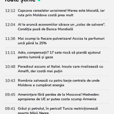
12:12
Capcana cerealelor ucrainene! Marea este blocată, iar
ruta prin Moldova costă prea mult
12:04
AI le aruncă economiilor sărace un „colac de salvare”.
Condiția pusă de Banca Mondială
11:36
Mai scump la fiecare pulverizare! Acciza la parfumuri
urcă până la 25%
11:11
Adio, compensații? 17 sate riscă să piardă ajutorul
pentru lumină și gaze
10:48
Paradisul ascuns al Italiei. Insula care rivalizează cu
Amalfi, dar costă mai puțin
10:43
România salvează cu patru barje centrala de unde
Moldova a cumpărat energie
09:45
Amenințare fără perdea de la Moscova! Medvedev:
apropierea de UE ar putea costa scump Armenia
09:41
Grâul și petrolul, în pericol! Turcia restricționează
poarta Mării Negre