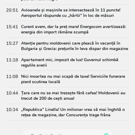
20:51
Avioanele și mașinile se intersectează în 11 puncte!
Aeroportul răspunde cu „hârtii” în loc de măsuri
15:41
Curent avem, dar la preț mare! Energocom avertizează:
energia din import rămâne scumpă
15:27
Atenție pentru moldovenii care pleacă în vacanță în
Bulgaria și Grecia: prețurile în leva dispar din magazine
11:18
Apartament mic, impozit de lux! Guvernul schimbă
regulile averii
11:08
Nici moartea nu mai scapă de taxe! Serviciile funerare
pierd scutirea locală
10:44
Țara care nu se mai trezește fără cafea! Moldovenii au
trecut de 200 de cești anual
10:34
„Republica” Linella! Un milionar vrea să mai înghită o
rețea de magazine, dar Concurența trage frâna