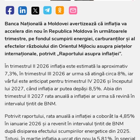
Banca Națională a Moldovei avertizează că inflația va
accelera din nou în Republica Moldova în următoarele
trimestre, pe fondul scumpirii energiei, carburanților și al
efectelor războiului din Orientul Mijlociu asupra piețelor
internaționale, potrivit „Raportului asupra inflației”.
În trimestrul II 2026 inflația este estimată la aproximativ
7,3%, în trimestrul III 2026 ar urma să atingă circa 8%, iar
vârful este anticipat pentru trimestrul IV 2026 și începutul
lui 2027, când inflația ar putea depăși 8,5%. Abia din
trimestrul II 2027 rata anuală a inflației ar urma să revină în
intervalul țintit de BNM.
Potrivit raportului, rata anuală a inflației a coborât la 4,85%
în ianuarie 2026 și a revenit în intervalul țintit de BNM
după disiparea efectului scumpirilor energetice din 2025.
Totuși, în martie inflația a urcat din nou la 5,81%, în special