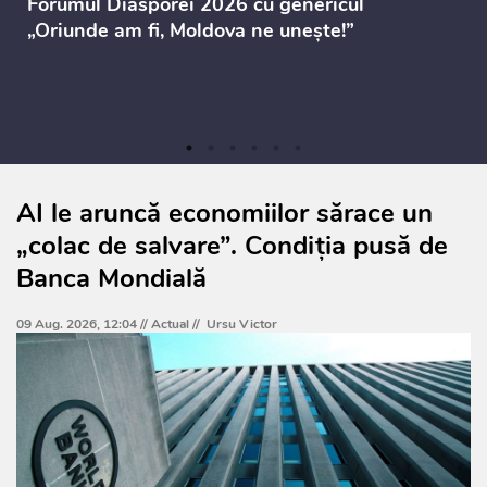
Forumul Diasporei 2026 cu genericul
„Oriunde am fi, Moldova ne unește!”
AI le aruncă economiilor sărace un
„colac de salvare”. Condiția pusă de
Banca Mondială
09 Aug. 2026, 12:04 //
Actual
//
Ursu Victor