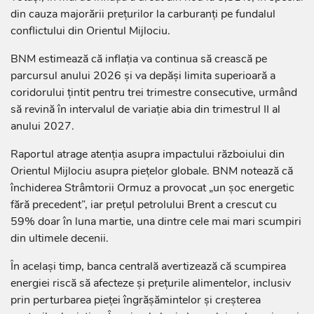
din cauza majorării prețurilor la carburanți pe fundalul
conflictului din Orientul Mijlociu.
BNM estimează că inflația va continua să crească pe
parcursul anului 2026 și va depăși limita superioară a
coridorului țintit pentru trei trimestre consecutive, urmând
să revină în intervalul de variație abia din trimestrul II al
anului 2027.
Raportul atrage atenția asupra impactului războiului din
Orientul Mijlociu asupra piețelor globale. BNM notează că
închiderea Strâmtorii Ormuz a provocat „un șoc energetic
fără precedent”, iar prețul petrolului Brent a crescut cu
59% doar în luna martie, una dintre cele mai mari scumpiri
din ultimele decenii.
În același timp, banca centrală avertizează că scumpirea
energiei riscă să afecteze și prețurile alimentelor, inclusiv
prin perturbarea pieței îngrășămintelor și creșterea