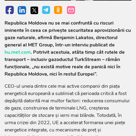
Republica Moldova nu se mai confruntă cu riscuri
iminente în ceea ce privește securitatea aprovizionării cu
gaze naturale, afirmă Benjamin Lakatos, directorul
general al MET Group, într-un interviu publicat de
hu.met.com
. Potrivit acestuia, atâta timp cât rutele de
transport – inclusiv gazoductul TurkStream – rămân
funcționale, „nu există motive reale de panică nici în
Republica Moldova, nici în restul Europei”.
CEO-ul uneia dintre cele mai active companii din piața
energetică europeană a subliniat că perioada critică a fost
depășită datorită mai multor factori: reducerea consumului
de gaze, construirea de terminale LNG, creșterea
capacităților de stocare și ierni mai blânde. Totodată, în
urma crizei din 2022, UE a accelerat formarea unei piețe
energetice integrate, cu mecanisme de preț și