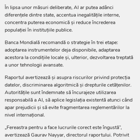
În lipsa unor măsuri deliberate, AI ar putea adânci
diferențele dintre state, accentua inegalitățile interne,
concentra puterea economică și reduce încrederea
populației în instituțiile publice.
Banca Mondială recomandă o strategie în trei etape:
adoptarea instrumentelor deja disponibile, adaptarea
acestora la condițiile locale și, ulterior, dezvoltarea treptată
a unor tehnologii avansate.
Raportul avertizează și asupra riscurilor privind protecția
datelor, discriminarea algoritmică și drepturile cetățenilor.
Autoritățile sunt îndemnate să încurajeze utilizarea
responsabilă a AI, să aplice legislația existentă atunci când
apar prejudicii și să evite fragmentarea reglementărilor la
nivel internațional.
„Fereastra pentru a face lucrurile corect este îngustă”,
avertizează Gaurav Nayyar, directorul raportului. Potrivit