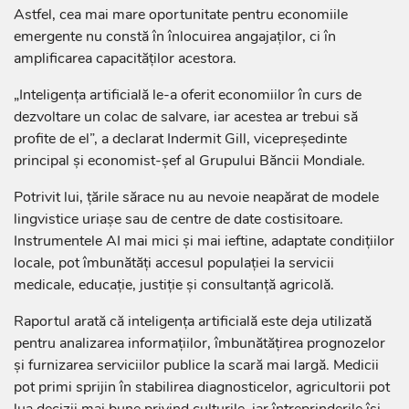
Astfel, cea mai mare oportunitate pentru economiile
emergente nu constă în înlocuirea angajaților, ci în
amplificarea capacităților acestora.
„Inteligența artificială le-a oferit economiilor în curs de
dezvoltare un colac de salvare, iar acestea ar trebui să
profite de el”, a declarat Indermit Gill, vicepreședinte
principal și economist-șef al Grupului Băncii Mondiale.
Potrivit lui, țările sărace nu au nevoie neapărat de modele
lingvistice uriașe sau de centre de date costisitoare.
Instrumentele AI mai mici și mai ieftine, adaptate condițiilor
locale, pot îmbunătăți accesul populației la servicii
medicale, educație, justiție și consultanță agricolă.
Raportul arată că inteligența artificială este deja utilizată
pentru analizarea informațiilor, îmbunătățirea prognozelor
și furnizarea serviciilor publice la scară mai largă. Medicii
pot primi sprijin în stabilirea diagnosticelor, agricultorii pot
lua decizii mai bune privind culturile, iar întreprinderile își