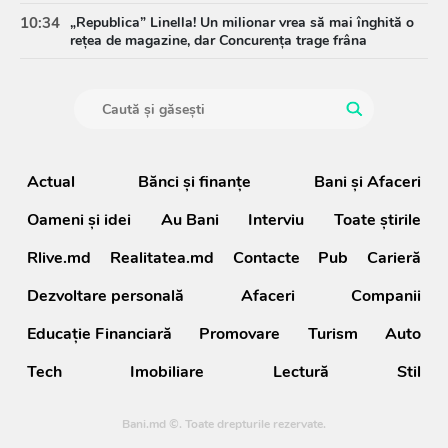
10:34
„Republica” Linella! Un milionar vrea să mai înghită o
rețea de magazine, dar Concurența trage frâna
Actual
Bănci şi finanţe
Bani și Afaceri
Oameni şi idei
Au Bani
Interviu
Toate știrile
Rlive.md
Realitatea.md
Contacte
Pub
Carieră
Dezvoltare personală
Afaceri
Companii
Educație Financiară
Promovare
Turism
Auto
Tech
Imobiliare
Lectură
Stil
Bani.md ©. Toate drepturile rezervate.