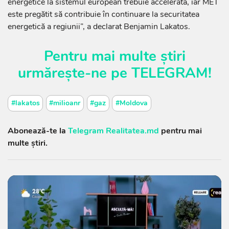
energetice la sistemul european trebuie accelerată, iar MET
este pregătit să contribuie în continuare la securitatea
energetică a regiunii”, a declarat Benjamin Lakatos.
Pentru mai multe știri
urmărește-ne pe
TELEGRAM
!
#lakatos
#milioanr
#gaz
#Moldova
Abonează-te la
Telegram Realitatea.md
pentru mai
multe știri.