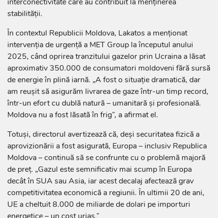
interconectivitate care au contribuit la menținerea
stabilității.
În contextul Republicii Moldova, Lakatos a menționat
intervenția de urgență a MET Group la începutul anului
2025, când oprirea tranzitului gazelor prin Ucraina a lăsat
aproximativ 350.000 de consumatori moldoveni fără sursă
de energie în plină iarnă. „A fost o situație dramatică, dar
am reușit să asigurăm livrarea de gaze într-un timp record,
într-un efort cu dublă natură – umanitară și profesională.
Moldova nu a fost lăsată în frig”, a afirmat el.
Totuși, directorul avertizează că, deși securitatea fizică a
aprovizionării a fost asigurată, Europa – inclusiv Republica
Moldova – continuă să se confrunte cu o problemă majoră
de preț. „Gazul este semnificativ mai scump în Europa
decât în SUA sau Asia, iar acest decalaj afectează grav
competitivitatea economică a regiunii. În ultimii 20 de ani,
UE a cheltuit 8.000 de miliarde de dolari pe importuri
energetice – un cost uriaș.”