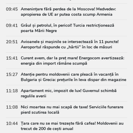
09:45
Amenințare fără perdea de la Moscova! Medvedev:
apropierea de UE ar putea costa scump Armenia
09:41
Grâul și petrolul, în pericol! Turcia restricționează
poarta Mării Negre
20:51
Avioanele și mașinile se intersectează în 11 puncte!
Aeroportul răspunde cu „hârtii” în loc de măsuri
15:41
Curent avem, dar la preț mare! Energocom avertizează:
energia din import rămâne scumpă
15:27
Atenție pentru moldovenii care pleacă în vacanță în
Bulgaria și Grecia: prețurile în leva dispar din magazine
11:18
Apartament mic, impozit de lux! Guvernul schimbă
regulile averii
11:08
Nici moartea nu mai scapă de taxe! Serviciile funerare
pierd scutirea locală
10:44
Țara care nu se mai trezește fără cafea! Moldovenii au
trecut de 200 de cești anual