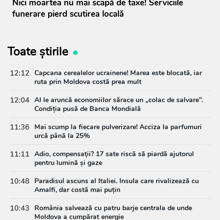
Nici moartea nu mai scapă de taxe! Serviciile
funerare pierd scutirea locală
Toate știrile
12:12
Capcana cerealelor ucrainene! Marea este blocată, iar
ruta prin Moldova costă prea mult
12:04
AI le aruncă economiilor sărace un „colac de salvare”.
Condiția pusă de Banca Mondială
11:36
Mai scump la fiecare pulverizare! Acciza la parfumuri
urcă până la 25%
11:11
Adio, compensații? 17 sate riscă să piardă ajutorul
pentru lumină și gaze
10:48
Paradisul ascuns al Italiei. Insula care rivalizează cu
Amalfi, dar costă mai puțin
10:43
România salvează cu patru barje centrala de unde
Moldova a cumpărat energie