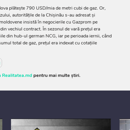
dova plătește 790 USD/mia de metri cubi de gaz. Or,
zului, autoritățile de la Chișinău s-au adresat și
e moldovene insistă în negocierile cu Gazprom pe
din vechiul contract. În sezonul de vară prețul era
țiile din hub-ul german NCG, iar pe perioada iernii, când
l total de gaz, prețul era indexat cu cotațiile
t
 Realitatea.md
pentru mai multe știri.