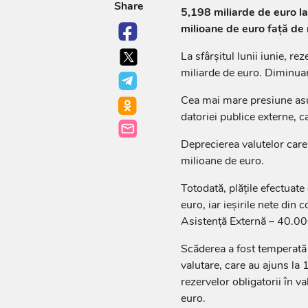
Share
5,198 miliarde de euro la 
milioane de euro față de n
La sfârșitul lunii iunie, r
miliarde de euro. Diminua
Cea mai mare presiune asupr
datoriei publice externe, c
Deprecierea valutelor care
milioane de euro.
Totodată, plățile efectuat
euro, iar ieșirile nete din
Asistență Externă – 40.00
Scăderea a fost temperată 
valutare, care au ajuns la 
rezervelor obligatorii în v
euro.