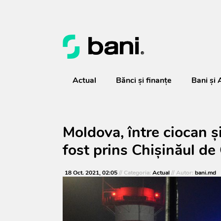
Actual
Bănci şi finanţe
Bani și 
Moldova, între ciocan ș
fost prins Chișinăul d
18 Oct. 2021, 02:05
// Categoria:
Actual
// Autor:
bani.md