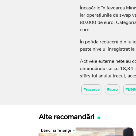
Încasările în favoarea Mini
iar operațiunile de swap va
80.000 de euro. Categoria 
euro.
În pofida reducerii din iul
peste nivelul înregistrat la
Activele externe nete au co
diminuându-se cu 18,34 mi
sfârșitul anului trecut, a
#rezerve
#euro
#BN
Alte recomandări
bănci şi finanţe