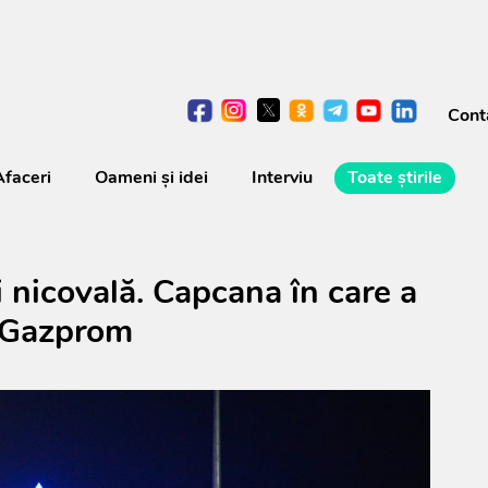
Cont
Afaceri
Oameni şi idei
Interviu
Toate știrile
i nicovală. Capcana în care a
e Gazprom