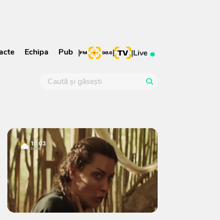
acte
Echipa
Pub
|
|
|
Live