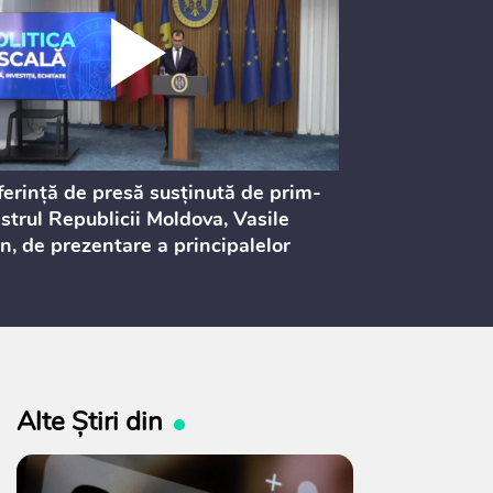
erință de presă susținută de prim-
Ședința Consi
strul Republicii Moldova, Vasile
Procurorilor
n, de prezentare a principalelor
ederi ale politicii fiscale pentru
 2027, care urmează să fie supusă
ultărilor publice
Alte Știri din