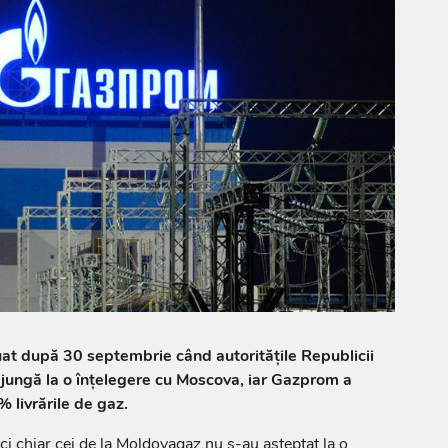
uat după 30 septembrie când autoritățile Republicii
ajungă la o înțelegere cu Moscova, iar Gazprom a
 livrările de gaz.
ci chiar cei de la Moldovagaz nu s-au așteptat la o