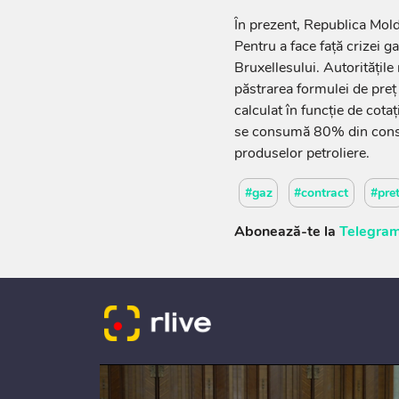
În prezent, Republica Mol
Pentru a face față crizei ga
Bruxellesului. Autoritățil
păstrarea formulei de preț 
calculat în funcție de cota
se consumă 80% din consumu
produselor petroliere.
#gaz
#contract
#pre
Abonează-te la
Telegram