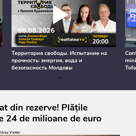
Территория свободы. Испытание на
Conf
прочность: энергия, вода и
mini
безопасность Молдовы
Tofa
prev
anul
cons
t din rezerve! Plățile
e 24 de milioane de euro
:
Ursu Victor