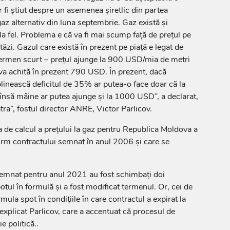
fi știut despre un asemenea șiretlic din partea
az alternativ din luna septembrie. Gaz există și
la fel. Problema e că va fi mai scump față de prețul pe
tăzi. Gazul care există în prezent pe piață e legat de
termen scurt – prețul ajunge la 900 USD/mia de metri
va achită în prezent 790 USD. În prezent, dacă
inească deficitul de 35% ar putea-o face doar că la
însă mâine ar putea ajunge și la 1000 USD”, a declarat,
tra”, fostul director ANRE, Victor Parlicov.
de calcul a prețului la gaz pentru Republica Moldova a
m contractului semnat în anul 2006 și care se
 semnat pentru anul 2021 au fost schimbați doi
otul în formulă și a fost modificat termenul. Or, cei de
ula spot în condițiile în care contractul a expirat la
 a explicat Parlicov, care a accentuat că procesul de
e politică..