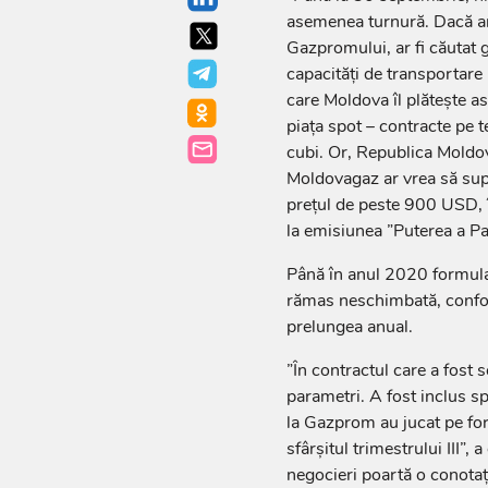
asemenea turnură. Dacă ar 
Gazpromului, ar fi căutat g
capacități de transportare 
care Moldova îl plătește as
piața spot – contracte pe 
cubi. Or, Republica Moldo
Moldovagaz ar vrea să supl
prețul de peste 900 USD, 
la emisiunea ”Puterea a Pa
Până în anul 2020 formula 
rămas neschimbată, confor
prelungea anual.
”În contractul care a fost
parametri. A fost inclus sp
la Gazprom au jucat pe form
sfârșitul trimestrului III”,
negocieri poartă o conotați