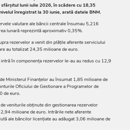
sfârșitul lunii iulie 2026, în scădere cu 18,35
ivelul înregistrat la 30 iunie, arată datele BNM.
ezervele valutare ale băncii centrale însumau 5,216
rea lunară reprezintă aproximativ 0,35%.
a rezervelor a venit din plățile aferente serviciului
are au totalizat 24,35 milioane de euro.
 intră în componența rezervelor le-au au redus cu 12,9
e de Ministerul Finanțelor au însumat 1,85 milioane de
 conturile Oficiului de Gestionare a Programelor de
0 de euro.
de veniturile obținute din gestionarea rezervelor
12,94 milioane de euro. Intrările nete aferente
alută ale băncilor licențiate au adăugat 3,06 milioane de