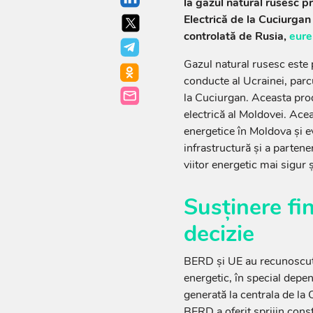
la gazul natural rusesc p
Electrică de la Cuciurgan
controlată de Rusia,
eure
Gazul natural rusesc este 
conducte al Ucrainei, parc
la Cuciurgan. Aceasta pro
electrică al Moldovei. Acea
energetice în Moldova și ev
infrastructură și a partene
viitor energetic mai sigur ș
Susținere fi
decizie
BERD și UE au recunoscut v
energetic, în special depe
generată la centrala de la
BERD a oferit sprijin cons