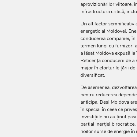
aprovizionărilor viitoare, 
infrastructura critică, inc
Un alt factor semnificativ
energetic al Moldovei, Ener
conducerea companiei, în s
termen lung, cu furnizori a
a lăsat Moldova expusă la în
Reticența conducerii de a 
major în eforturile țării de
diversificat.
De asemenea, dezvoltarea p
pentru reducerea dependențe
anticipa. Deși Moldova are
în special în ceea ce prive
investițiile nu au ținut pas
parțial inerției birocratice
noilor surse de energie în 