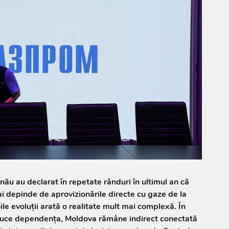
inău au declarat în repetate rânduri în ultimul an că
 depinde de aprovizionările directe cu gaze de la
le evoluții arată o realitate mult mai complexă. În
educe dependența, Moldova rămâne indirect conectată