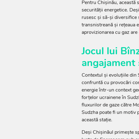
Pentru Chișinău, această s
securității energetice. De
rusesc și să-și diversifice
transnistreană și rețeaua 
aprovizionarea cu gaz are e
Jocul lui Bînz
angajament 
Contextul și evoluțiile din
confruntă cu provocări com
energie într-un context geo
forțelor ucrainene în Sudzha
fluxurilor de gaze către M
Sudzha poate fi un motiv pe
această stație.
Deși Chișinăul primește sp