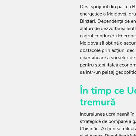
Deși sprijinul din partea 
energetice a Moldovei, dru
Binzari. Dependența de ene
alături de dezvoltarea lent
cadrul conducerii Energoc
Moldova să obțină o securi
obstacole prin acțiuni deci
diversificare a surselor de
pentru stabilitatea economi
sa într-un peisaj geopolitic
În timp ce U
tremură
Incursiunea ucraineană în 
strategice de pompare a gaz
Chișinău. Acțiunea militar
ci și pentru Republica Mol