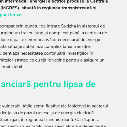
rin intermediul energiei electrice produse la Centrala
 (MGRES), situată în regiunea transnistreană și
poerter.co.
pompat prin punctul de intrare Sudzha în sistemul de
urgând un traseu lung și complicat până la centrala de
duce o parte semnificativă din necesarul de energie
stă situație subliniază complexitatea tranziției
idențiază necesitatea continuării investițiilor în
riatelor strategice cu țările vecine pentru a asigura un
i mai stabil.
nanciară pentru lipsa de
ulnerabilitățile semnificative ale Moldovei în sectorul
ndența sa de gazul rusesc și de energia electrică
 Cuciurgan, în regiunea transnistreană. Ca răspuns,
tant pentru a ajuta Moldova să-și atingă independența