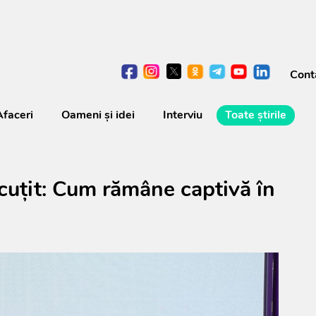
Cont
Afaceri
Oameni şi idei
Interviu
Toate știrile
uțit: Cum rămâne captivă în