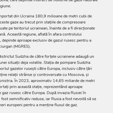
egiune.
importat din Ucraina 180,9 milioane de metri cubi de
ceste gaze au trecut prin stațiile de compresoare
ate pe teritoriul ucrainean, înainte de a fi direcționate
nă. Această regiune, aflată în afara controlului
ău, depinde aproape exclusiv de gazul rusesc pentru a
uciurgan (MGRES).
districtul Sudzha de către forțele ucrainene adaugă un
unei situații deja volatile. Stația de pompare Sudzha
ortul gazelor rusești către Europa, inclusiv către țări
ne relații strânse și controversate cu Moscova, și
nistria. În 2023, aproximativ 14,65 miliarde de metri
ortați prin această stație, reprezentând aproape
e gaz rusesc către Europa. După invazia Rusiei în
u fost semnificativ reduse, iar Rusia a fost nevoită să se
eri europeni pentru a menține fluxul de gaz.