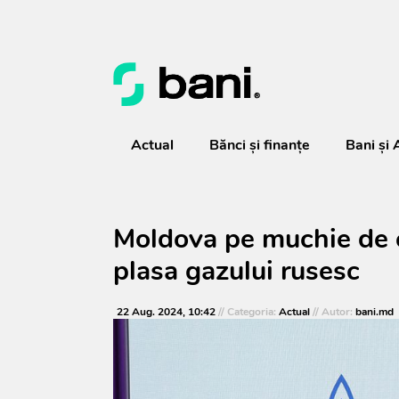
Actual
Bănci şi finanţe
Bani și 
Moldova pe muchie de c
plasa gazului rusesc
22 Aug. 2024, 10:42
// Categoria:
Actual
// Autor:
bani.md