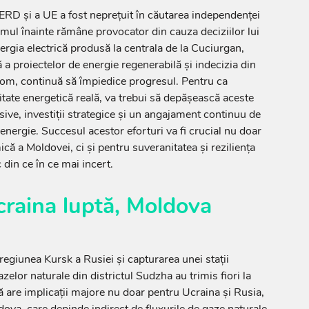
BERD și a UE a fost neprețuit în căutarea independenței
mul înainte rămâne provocator din cauza deciziilor lui
rgia electrică produsă la centrala de la Cuciurgan,
ă a proiectelor de energie regenerabilă și indecizia din
om, continuă să împiedice progresul. Pentru ca
tate energetică reală, va trebui să depășească aceste
sive, investiții strategice și un angajament continuu de
 energie. Succesul acestor eforturi va fi crucial nu doar
că a Moldovei, ci și pentru suveranitatea și reziliența
 din ce în ce mai incert.
craina luptă, Moldova
regiunea Kursk a Rusiei și capturarea unei stații
elor naturale din districtul Sudzha au trimis fiori la
ă are implicații majore nu doar pentru Ucraina și Rusia,
dova, care depinde indirect de fluxurile de gaze naturale