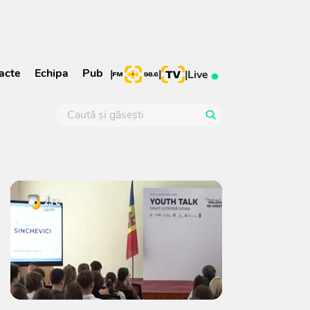
acte
Echipa
Pub
|
|
|
Live