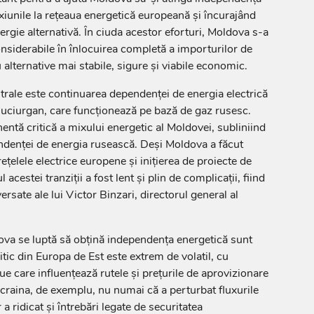
exiunile la rețeaua energetică europeană și încurajând
rgie alternativă. În ciuda acestor eforturi, Moldova s-a
nsiderabile în înlocuirea completă a importurilor de
 alternative mai stabile, sigure și viabile economic.
rale este continuarea dependenței de energia electrică
Cuciurgan, care funcționează pe bază de gaz rusesc.
tă critică a mixului energetic al Moldovei, subliniind
endenței de energia rusească. Deși Moldova a făcut
ețelele electrice europene și inițierea de proiecte de
 acestei tranziții a fost lent și plin de complicații, fiind
ersate ale lui Victor Binzari, directorul general al
ova se luptă să obțină independența energetică sunt
tic din Europa de Est este extrem de volatil, cu
nue care influențează rutele și prețurile de aprovizionare
craina, de exemplu, nu numai că a perturbat fluxurile
 a ridicat și întrebări legate de securitatea