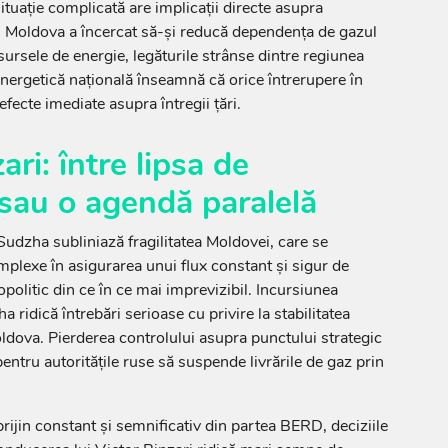
ituație complicată are implicații directe asupra
și Moldova a încercat să-și reducă dependența de gazul
 sursele de energie, legăturile strânse dintre regiunea
energetică națională înseamnă că orice întrerupere în
fecte imediate asupra întregii țări.
ari: între lipsa de
sau o agendă paralelă
 Sudzha subliniază fragilitatea Moldovei, care se
plexe în asigurarea unui flux constant și sigur de
politic din ce în ce mai imprevizibil. Incursiunea
 ridică întrebări serioase cu privire la stabilitatea
oldova. Pierderea controlului asupra punctului strategic
ntru autoritățile ruse să suspende livrările de gaz prin
rijin constant și semnificativ din partea BERD, deciziile