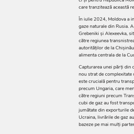
care tranzitează această r
În iulie 2024, Moldova a 
gaze naturale din Rusia. A
Grebeniki și Alexeevka, situ
către regiunea transnistrea
autorităților de la Chișin
alimenta centrala de la C
Capturarea unei părți din 
nou strat de complexitate 
este crucială pentru transp
precum Ungaria, care menți
către regiuni precum Trans
cubi de gaz au fost transp
jumătate din exporturile d
Ucraina, livrările de gaz a
bazeze pe mai mulți parten