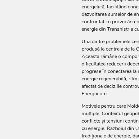
energetică, facilitând con
dezvoltarea surselor de ene
confruntat cu provocări co
energie din Transnistria cu
Una dintre problemele cent
produsă la centrala de la 
Aceasta rămâne o componen
dificultatea reducerii dep
progrese în conectarea la r
energie regenerabilă, ritmul
afectat de deciziile controv
Energocom.
Motivele pentru care Mold
multiple. Contextul geopoli
conflicte și tensiuni conti
cu energie. Războiul din U
tradiționale de energie, dar