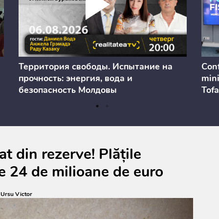
Территория свободы. Испытание на
Conf
прочность: энергия, вода и
mini
безопасность Молдовы
Tofa
prev
anul
cons
t din rezerve! Plățile
e 24 de milioane de euro
:
Ursu Victor