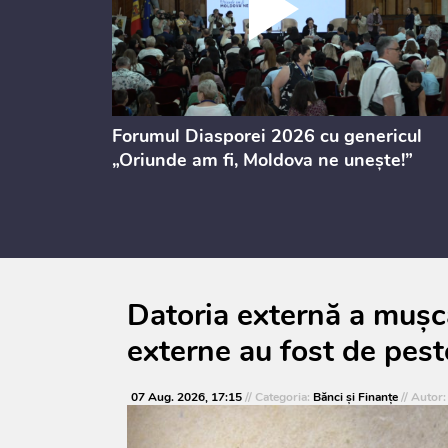
ectul de
Forumul Diasporei 2026 cu genericul
i
„Oriunde am fi, Moldova ne unește!”
Datoria externă a mușca
externe au fost de pest
07 Aug. 2026, 17:15
// Categoria:
Bănci şi Finanţe
// Autor