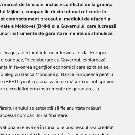
 marcat de tensiuni, inclusiv conflictul de la graniță
ntul Mijlociu, companiile devin tot mai reticente în
est comportament precaut al mediului de afaceri a
onale a Moldovei (BNM) și a Guvernului, care lucrează
unor instrumente de garantare menite să stimuleze
ragu, a declarat într-un interviu acordat Europei
re o conduce, în colaborare cu Guvernul, explorează
lanța în favoarea agenților economici care ezită să se
 dialog cu Banca Mondială și Banca Europeană pentru
e (BERD) pentru a analiza în ce măsură ne pot sprijini
e a creditării prin instrumente de garantare,” a
sfârșitul anului se așteaptă să fie anunțate măsuri
 accesul companiilor la finanțare.
Naționale relevă că în luna iulie businessul s-a creditat
5% mai puțin față de luna similară a anului precedent,