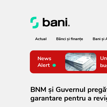
Actual
Bănci şi finanţe
Bani și 
Un
News
Alert
bu
BNM și Guvernul pregăt
garantare pentru a revi