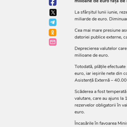
milioane de euro față de n
La sfârșitul lunii iunie, r
miliarde de euro. Diminua
Cea mai mare presiune asupr
datoriei publice externe, c
Deprecierea valutelor care
milioane de euro.
Totodată, plățile efectuat
euro, iar ieșirile nete din
Asistență Externă – 40.00
Scăderea a fost temperată 
valutare, care au ajuns la 
rezervelor obligatorii în v
euro.
Încasările în favoarea Mini