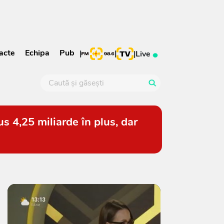
acte
Echipa
Pub
|
|
|
Live
s 4,25 miliarde în plus, dar