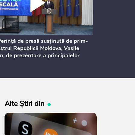
erință de presă susținută de prim-
Ședința Consi
strul Republicii Moldova, Vasile
Procurorilor
n, de prezentare a principalelor
ederi ale politicii fiscale pentru
 2027, care urmează să fie supusă
ultărilor publice
Alte Știri din