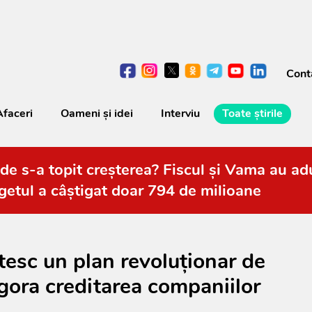
Cont
Afaceri
Oameni şi idei
Interviu
Toate știrile
de s-a topit creșterea? Fiscul și Vama au adu
getul a câștigat doar 794 de milioane
esc un plan revoluționar de
gora creditarea companiilor