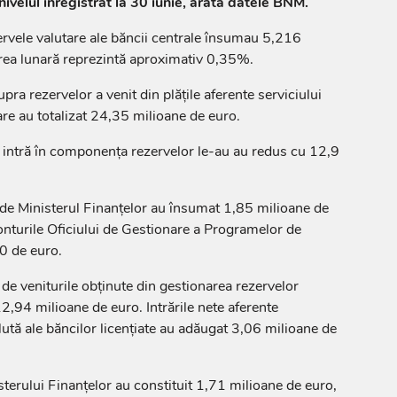
ivelul înregistrat la 30 iunie, arată datele BNM.
ezervele valutare ale băncii centrale însumau 5,216
rea lunară reprezintă aproximativ 0,35%.
a rezervelor a venit din plățile aferente serviciului
are au totalizat 24,35 milioane de euro.
 intră în componența rezervelor le-au au redus cu 12,9
e de Ministerul Finanțelor au însumat 1,85 milioane de
 conturile Oficiului de Gestionare a Programelor de
0 de euro.
de veniturile obținute din gestionarea rezervelor
12,94 milioane de euro. Intrările nete aferente
alută ale băncilor licențiate au adăugat 3,06 milioane de
sterului Finanțelor au constituit 1,71 milioane de euro,