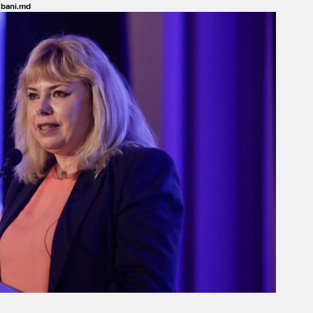
:
bani.md