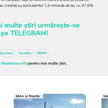
au creditat cu echivalentul 1,8 miliarde de lei, cu 47,6%
i multe știri urmărește-ne
pe
TELEGRAM
!
business
#credite
#BNM
 Realitatea.md
pentru mai multe știri.
bănci şi finanţe
băn