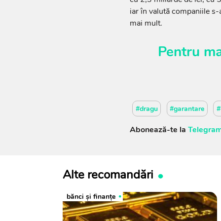
iar în valută companiile s-
mai mult.
Pentru ma
#dragu
#garantare
#
Abonează-te la
Telegram
Alte recomandări
bănci şi finanţe