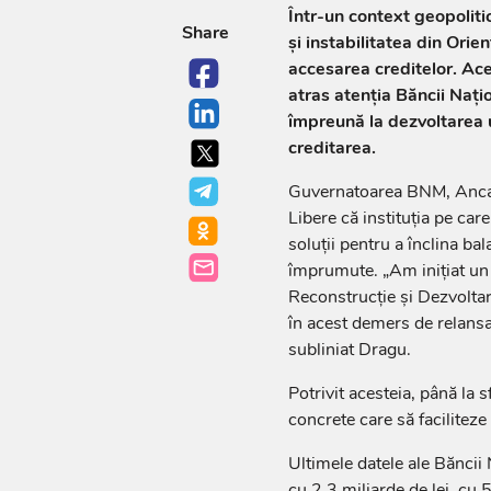
Într-un context geopolitic
Share
și instabilitatea din Orie
accesarea creditelor. Ac
atras atenția Băncii Nați
împreună la dezvoltarea 
creditarea.
Guvernatoarea BNM, Anca D
Libere că instituția pe ca
soluții pentru a înclina ba
împrumute. „Am inițiat un
Reconstrucție și Dezvoltar
în acest demers de relansar
subliniat Dragu.
Potrivit acesteia, până la 
concrete care să faciliteze
Ultimele datele ale Băncii 
cu 2,3 miliarde de lei, cu 