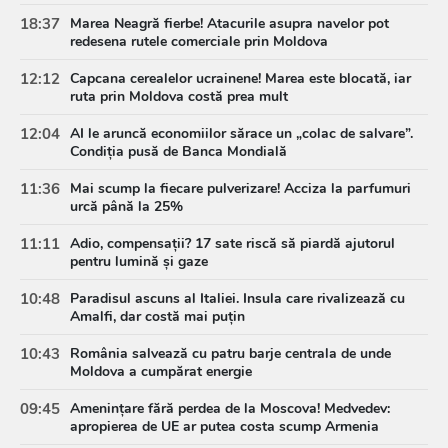
18:37
Marea Neagră fierbe! Atacurile asupra navelor pot
redesena rutele comerciale prin Moldova
12:12
Capcana cerealelor ucrainene! Marea este blocată, iar
ruta prin Moldova costă prea mult
12:04
AI le aruncă economiilor sărace un „colac de salvare”.
Condiția pusă de Banca Mondială
11:36
Mai scump la fiecare pulverizare! Acciza la parfumuri
urcă până la 25%
11:11
Adio, compensații? 17 sate riscă să piardă ajutorul
pentru lumină și gaze
10:48
Paradisul ascuns al Italiei. Insula care rivalizează cu
Amalfi, dar costă mai puțin
10:43
România salvează cu patru barje centrala de unde
Moldova a cumpărat energie
09:45
Amenințare fără perdea de la Moscova! Medvedev:
apropierea de UE ar putea costa scump Armenia