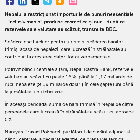
Nepalul a restricționat importurile de bunuri neesențiale
– inclusiv mașini, produse cosmetice și aur – după ce
rezervele sale valutare au scăzut, transmite BBC.
Scădere cheltuielilor pentru turism și scăderea banilor
trimiși acasă de nepalezii care lucrează în străinătate au
contribuit la creșterea datoriilor guvernamentale.
Potrivit băncii centrale a țării, Nepal Rastra Bank, rezervele
valutare au scăzut cu peste 16%, până la 1,17 miliarde de
rupii nepaleze (9,59 miliarde dolari) în cele șapte luni până
la jumătatea lunii februarie.
În aceeași perioadă, suma de bani trimisă în Nepal de către
persoanele care lucrează în străinătate a scăzut cu aproape
5%.
Narayan Prasad Pokharel, purtătorul de cuvânt adjunct al
băncii centrale, a declarat agenției de presă Reuters că