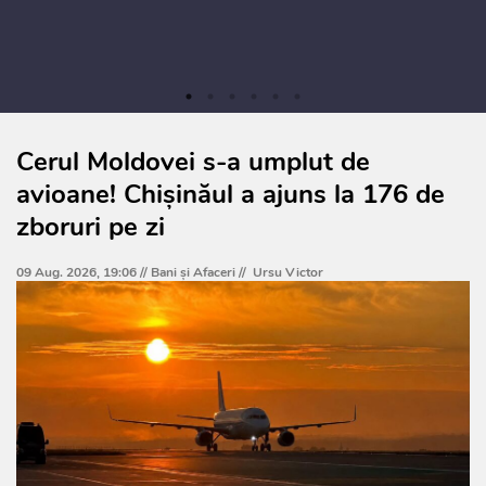
Cerul Moldovei s-a umplut de
avioane! Chișinăul a ajuns la 176 de
zboruri pe zi
09 Aug. 2026, 19:06 //
Bani și Afaceri
//
Ursu Victor