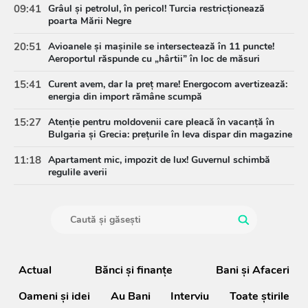
09:41
Grâul și petrolul, în pericol! Turcia restricționează
poarta Mării Negre
20:51
Avioanele și mașinile se intersectează în 11 puncte!
Aeroportul răspunde cu „hârtii” în loc de măsuri
15:41
Curent avem, dar la preț mare! Energocom avertizează:
energia din import rămâne scumpă
15:27
Atenție pentru moldovenii care pleacă în vacanță în
Bulgaria și Grecia: prețurile în leva dispar din magazine
11:18
Apartament mic, impozit de lux! Guvernul schimbă
regulile averii
Actual
Bănci şi finanţe
Bani și Afaceri
Oameni şi idei
Au Bani
Interviu
Toate știrile