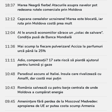
18:37
Marea Neagră fierbe! Atacurile asupra navelor pot
redesena rutele comerciale prin Moldova
12:12
Capcana cerealelor ucrainene! Marea este blocată, iar
ruta prin Moldova costă prea mult
12:04
AI le aruncă economiilor sărace un „colac de salvare”.
Condiția pusă de Banca Mondială
11:36
Mai scump la fiecare pulverizare! Acciza la parfumuri
urcă până la 25%
11:11
Adio, compensații? 17 sate riscă să piardă ajutorul
pentru lumină și gaze
10:48
Paradisul ascuns al Italiei. Insula care rivalizează cu
Amalfi, dar costă mai puțin
10:43
România salvează cu patru barje centrala de unde
Moldova a cumpărat energie
09:45
Amenințare fără perdea de la Moscova! Medvedev:
apropierea de UE ar putea costa scump Armenia