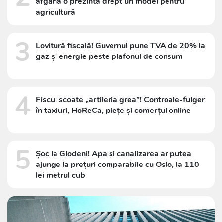
afgană o prezintă drept un model pentru
agricultură
3
Lovitură fiscală! Guvernul pune TVA de 20% la
gaz și energie peste plafonul de consum
4
Fiscul scoate „artileria grea”! Controale-fulger
în taxiuri, HoReCa, piețe și comerțul online
5
Șoc la Glodeni! Apa și canalizarea ar putea
ajunge la prețuri comparabile cu Oslo, la 110
lei metrul cub