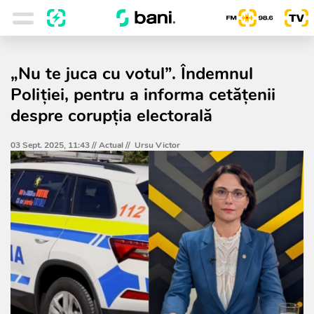
„Nu te juca cu votul”. Îndemnul
Poliției, pentru a informa cetățenii
despre corupția electorală
03 Sept. 2025, 11:43 //
Actual
//
Ursu Victor