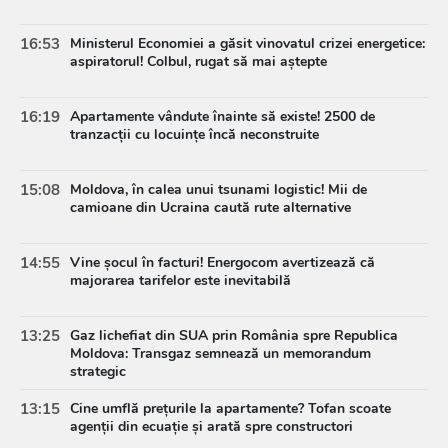
16:53
Ministerul Economiei a găsit vinovatul crizei energetice:
aspiratorul! Colbul, rugat să mai aștepte
16:19
Apartamente vândute înainte să existe! 2500 de
tranzacții cu locuințe încă neconstruite
15:08
Moldova, în calea unui tsunami logistic! Mii de
camioane din Ucraina caută rute alternative
14:55
Vine șocul în facturi! Energocom avertizează că
majorarea tarifelor este inevitabilă
13:25
Gaz lichefiat din SUA prin România spre Republica
Moldova: Transgaz semnează un memorandum
strategic
13:15
Cine umflă prețurile la apartamente? Tofan scoate
agenții din ecuație și arată spre constructori