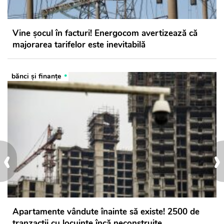
Vine șocul în facturi! Energocom avertizează că
majorarea tarifelor este inevitabilă
bănci şi finanţe
‹
›
Apartamente vândute înainte să existe! 2500 de
tranzacții cu locuințe încă neconstruite