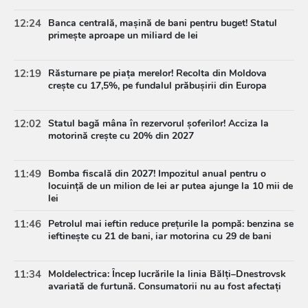
12:24
Banca centrală, mașină de bani pentru buget! Statul
primește aproape un miliard de lei
12:19
Răsturnare pe piața merelor! Recolta din Moldova
crește cu 17,5%, pe fundalul prăbușirii din Europa
12:02
Statul bagă mâna în rezervorul șoferilor! Acciza la
motorină crește cu 20% din 2027
11:49
Bomba fiscală din 2027! Impozitul anual pentru o
locuință de un milion de lei ar putea ajunge la 10 mii de
lei
11:46
Petrolul mai ieftin reduce prețurile la pompă: benzina se
ieftinește cu 21 de bani, iar motorina cu 29 de bani
11:34
Moldelectrica: Încep lucrările la linia Bălți–Dnestrovsk
avariată de furtună. Consumatorii nu au fost afectați