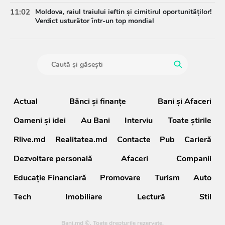
11:02
Moldova, raiul traiului ieftin și cimitirul oportunităților!
Verdict usturător într-un top mondial
Actual
Bănci şi finanţe
Bani și Afaceri
Oameni şi idei
Au Bani
Interviu
Toate știrile
Rlive.md
Realitatea.md
Contacte
Pub
Carieră
Dezvoltare personală
Afaceri
Companii
Educație Financiară
Promovare
Turism
Auto
Tech
Imobiliare
Lectură
Stil
Bani.md ©. Toate drepturile rezervate.