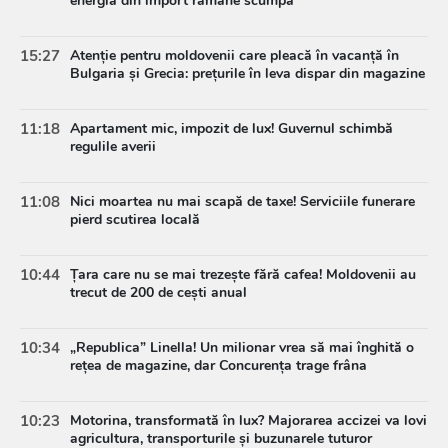
energia din import rămâne scumpă
15:27
Atenție pentru moldovenii care pleacă în vacanță în
Bulgaria și Grecia: prețurile în leva dispar din magazine
11:18
Apartament mic, impozit de lux! Guvernul schimbă
regulile averii
11:08
Nici moartea nu mai scapă de taxe! Serviciile funerare
pierd scutirea locală
10:44
Țara care nu se mai trezește fără cafea! Moldovenii au
trecut de 200 de cești anual
10:34
„Republica” Linella! Un milionar vrea să mai înghită o
rețea de magazine, dar Concurența trage frâna
10:23
Motorina, transformată în lux? Majorarea accizei va lovi
agricultura, transporturile și buzunarele tuturor