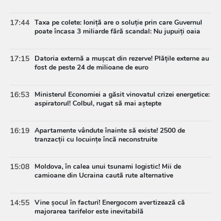
17:44
Taxa pe colete: Ioniță are o soluție prin care Guvernul
poate încasa 3 miliarde fără scandal: Nu jupuiți oaia
17:15
Datoria externă a mușcat din rezerve! Plățile externe au
fost de peste 24 de milioane de euro
16:53
Ministerul Economiei a găsit vinovatul crizei energetice:
aspiratorul! Colbul, rugat să mai aștepte
16:19
Apartamente vândute înainte să existe! 2500 de
tranzacții cu locuințe încă neconstruite
15:08
Moldova, în calea unui tsunami logistic! Mii de
camioane din Ucraina caută rute alternative
14:55
Vine șocul în facturi! Energocom avertizează că
majorarea tarifelor este inevitabilă