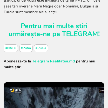
Baltică, unde Rusia este învăluită de ţările NATO, din cele
şase ţări riverane Mării Negre doar România, Bulgaria şi
Turcia sunt membre ale alianţei.
Pentru mai multe știri
urmărește-ne pe
TELEGRAM
!
#NATO
#Putin
#Rusia
Abonează-te la
Telegram Realitatea.md
pentru mai
multe știri.