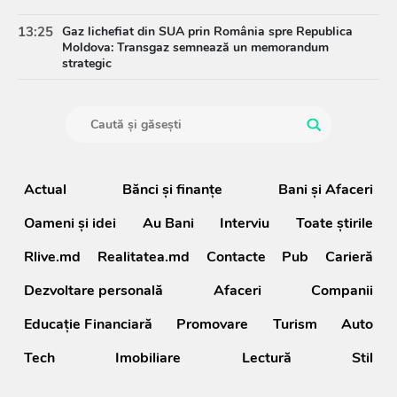
13:25
Gaz lichefiat din SUA prin România spre Republica
Moldova: Transgaz semnează un memorandum
strategic
Actual
Bănci şi finanţe
Bani și Afaceri
Oameni şi idei
Au Bani
Interviu
Toate știrile
Rlive.md
Realitatea.md
Contacte
Pub
Carieră
Dezvoltare personală
Afaceri
Companii
Educație Financiară
Promovare
Turism
Auto
Tech
Imobiliare
Lectură
Stil