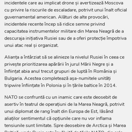
incidentele care au implicat drone şi avertizează Moscova
cu privire la riscurile de escaladare, potrivit unui înalt oficial
guvernamental american. Alături de alte provocări,
incidentele recente încep să ridice semne privind
capacitatea instrumentelor militare din Marea Neagră de a
descuraja iniţiativa Rusiei sau de a oferi protecţie împotriva
unui atac real şi organizat.
Alianţa a întârziat să se alinieze la nivelul Rusiei în ceea ce
priveşte prioritizarea apărării în jurul Mării Negre şi a
înfiinţat abia anul trecut grupuri de luptă în România şi
Bulgaria. Acestea completează aşa-numitele unităţi
tripwire înfiinţate în Polonia şi în ţările baltice în 2014.
NATO se confruntă cu un inamic care este deosebit de
asertiv în teatrul de operaţiuni de la Marea Neagră, potrivit
unui diplomat de rang înalt din Europa de Est, lăsând
aliaţilor sentimentul că opţiunile care nu vor inflama
tensiunile sunt limitate. Spre deosebire de Arctica şi Marea