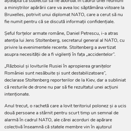
aşteaptă ca subiectul să fie abordat în cadrul unei reuniuni
a miniştrilor apărării care va avea loc săptămâna viitoare la
Bruxelles, potrivit unui diplomat NATO, care a cerut să nu
fie numit pentru că se discută informaţii confidenţiale.
Şeful forţelor armate române, Daniel Petrescu, i-a atras
atenţia lui Jens Stoltenberg, secretarul general al NATO, cu
privire la evenimentele recente. Stoltenberg a avertizat
asupra necesităţii de a fi vigilenţi în faţa „accidentelor”.
„Războiul şi loviturile Rusiei în apropierea graniţelor
României sunt nesăbuite şi sunt destabilizatoare”,
declarase Stoltenberg reporterilor de la Kiev, dar a subliniat
că resturile de drone nu par să fie rezultatul unei acţiuni
intenţionate.
Anul trecut, o rachetă care a lovit teritoriul polonez şi a ucis
două persoane a stârnit pentru scurt timp un semnal de
alarmă în cadrul NATO, ale cărei acorduri de apărare
colectivă înseamnă că statele membre vin în ajutorul