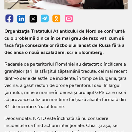
Organizaţia Tratatului Atlanticului de Nord se confruntă
cu o problemă din ce în ce mai greu de rezolvat: cum să
facă faţă consecinţelor războiului lansat de Rusia fără a
declanşa o nouă escaladare, scrie Bloomberg.
Radarele de pe teritoriul României au detectat o încălcare a
graniţelor ţării la sfârşitul săptămânii trecute, cel mai recent
dintr-o serie de astfel de incidente, în timp ce Bulgaria, ţara
vecină, a găsit resturi de drone pe teritoriul său. În largul
ţărmului, minele marine în derivă şi bruiajul GPS care riscă
să provoace coliziuni maritime forţează alianţa formată din
31 de membri să ia atitudine.
Deocamdată, NATO este înclinată să nu considere
incidentele ca fiind acţiuni intenţionate. Chiar şi aşa, se