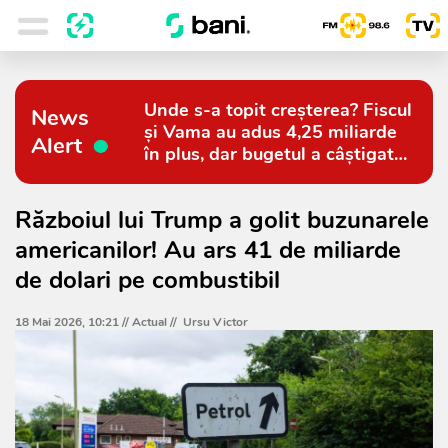
Unde s-a topit creșterea? Fiscul
News
și Vama au adus 4,25 miliarde
Alert
în plus, dar bugetul a câștigat
doar 794 de milioane
Războiul lui Trump a golit buzunarele
americanilor! Au ars 41 de miliarde
de dolari pe combustibil
18 Mai 2026, 10:21 //
Actual
//
Ursu Victor