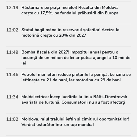
12:19
Răsturnare pe piața merelor! Recolta din Moldova
crește cu 17,5%, pe fundalul prăbușirii din Europa
12:02
Statul bagă mâna în rezervorul șoferilor! Acciza la
motorină crește cu 20% din 2027
11:49
Bomba fiscală din 2027! Impozitul anual pentru o
locuință de un milion de lei ar putea ajunge la 10 mii de
lei
11:46
Petrolul mai ieftin reduce prețurile la pompă: benzina se
ieftinește cu 21 de bani, iar motorina cu 29 de bani
11:34
Moldelectrica: Încep lucrările la linia Bălți–Dnestrovsk
avariată de furtună. Consumatorii nu au fost afectați
11:02
Moldova, raiul traiului ieftin și cimitirul oportunităților!
Verdict usturător într-un top mondial