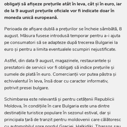
obligați să afișeze prețurile atât în leva, cât și în euro, iar
de la 9 august prețurile oficiale vor fi indicate doar în
moneda unică europeană.
Perioada de afișare dublă a prețurilor se încheie sâmbătă, 8
august. Măsura fusese introdusă temporar pentru a-i ajuta
pe consumatori să se adapteze după trecerea Bulgariei la
euro și pentru a limita eventualele scumpiri nejustificate.
Astfel, din data 9 august, magazinele, restaurantele și
prestatorii de servicii vor fi obligați să indice prețurile și
sumele de plată în euro. Comercianții vor putea păstra și
echivalentul în leva, însă doar cu caracter informativ,
potrivit presei bulgare.
Schimbarea este relevantă și pentru cetățenii Republicii
Moldova, în condițiile în care Bulgaria este una dintre
destinațiile turistice populare în sezonul estival, dar și
principala țară de tranzit pentru moldovenii care călătoresc
cu automobilul spre nordul Greciei, Halkidiki, Thassos sau