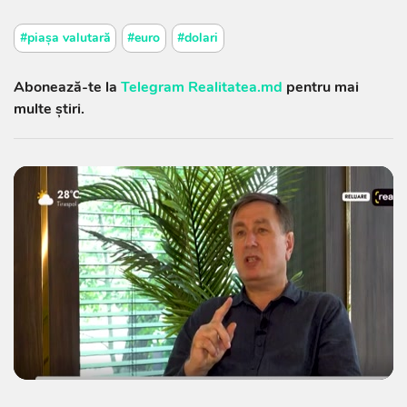
#piașa valutară
#euro
#dolari
Abonează-te la
Telegram Realitatea.md
pentru mai
multe știri.