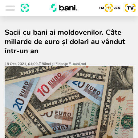
Sacii cu bani ai moldovenilor. Câte
miliarde de euro și dolari au vândut
într-un an
18 Oct. 2021, 04:00 //
Bănci şi Finanţe
//
bani.md