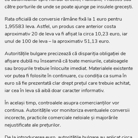
către porturile de unde se poate ajunge pe insulele grecești.
Rata oficială de conversie rămâne fixă la 1 euro pentru
1,95583 leva. Astfel, un produs care anterior costa
aproximativ 20 de leva va fi afișat la circa 10,23 euro, iar
unul de 100 de leva – la aproximativ 51,13 euro.
Autoritățile bulgare precizează că dispariția obligației de
afișare dublă nu înseamnă că toate meniurile, cataloagele
sau broșurile trebuie înlocuite imediat. Materialele existente
vor putea fi folosite în continuare, cu condiția ca suma în
euro să fie prezentată clar drept prețul care trebuie achitat,
iar cea în leva să aibă doar caracter informativ.
În același timp, controalele asupra comercianților vor
continua. Autoritățile vor monitoriza eventualele conversii
incorecte, practicile comerciale neloiale și majorările
nejustificate ale prețurilor.
De la introducerea euro, autoritățile bulgare au aplicat circa