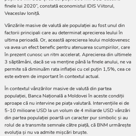
finele lui 2020”, constată economistul IDIS Viitorul,
Veaceslav Ioniță.
Vânzările masive de valută ale populației au fost unul din
factorii principali care au determinat aprecierea leului în
ultima perioadă. Or, această aprecierea leului moldovenesc
va avea un efect benefic pentru atenuarea scumpirilor, care
în prezent cunosc un ritm accelerat. Aprecierea din ultimele
3 săptămâni, dacă se va menține până la finele anului, ne va
permite să diminuăm rata inflației cu cel puțin 1,5%, cea ce
este extrem de important în contextul actual.
În contextul vânzărilor masive de valută din partea
populației, Banca Națională a Moldovei în aceste condiții
aproape că nu intervine pe piața valutară. Intervențiile ei de
5-10 milioane USD la un volum de 4 miliarde USD vânzări
din partea populației poartă un caracter pur simbolic și au
rolul de a transmite semnale către piață, că BNM urmărește
evoluția și nu va admite mișcări bruște.