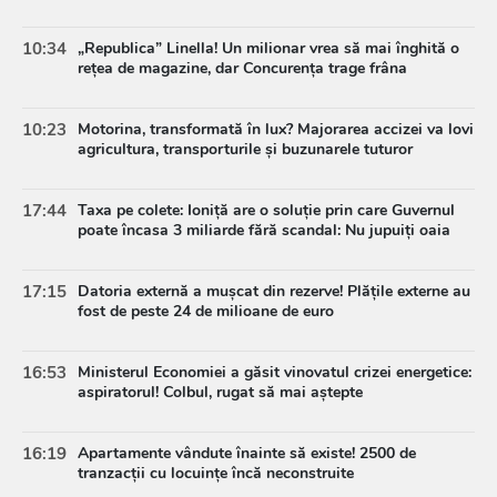
10:34
„Republica” Linella! Un milionar vrea să mai înghită o
rețea de magazine, dar Concurența trage frâna
10:23
Motorina, transformată în lux? Majorarea accizei va lovi
agricultura, transporturile și buzunarele tuturor
17:44
Taxa pe colete: Ioniță are o soluție prin care Guvernul
poate încasa 3 miliarde fără scandal: Nu jupuiți oaia
17:15
Datoria externă a mușcat din rezerve! Plățile externe au
fost de peste 24 de milioane de euro
16:53
Ministerul Economiei a găsit vinovatul crizei energetice:
aspiratorul! Colbul, rugat să mai aștepte
16:19
Apartamente vândute înainte să existe! 2500 de
tranzacții cu locuințe încă neconstruite