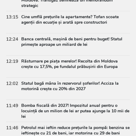
Moldova: Transgaz semnează un memorandum
strategic
13:15
Cine umflă prețurile la apartamente? Tofan scoate
agenții din ecuație și arată spre constructori
12:24
Banca centrală, mașină de bani pentru buget! Statul
primește aproape un miliard de lei
12:19
Răsturnare pe piața merelor! Recolta din Moldova
crește cu 17,5%, pe fundalul prăbușirii din Europa
12:02
Statul bagă mâna în rezervorul șoferilor! Acciza la
motorină crește cu 20% din 2027
11:49
Bomba fiscală din 2027! Impozitul anual pentru o
locuință de un milion de lei ar putea ajunge la 10 mii de
lei
11:46
Petrolul mai ieftin reduce prețurile la pompă: benzina se
ieftinește cu 21 de bani, iar motorina cu 29 de bani