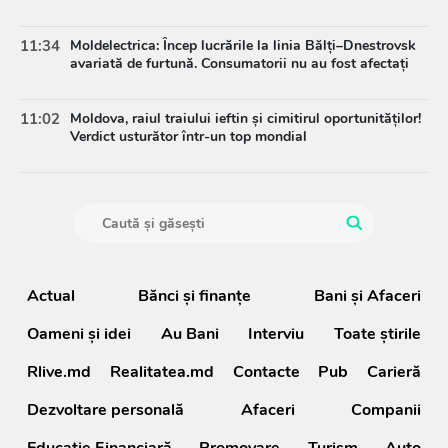
11:34
Moldelectrica: Încep lucrările la linia Bălți–Dnestrovsk
avariată de furtună. Consumatorii nu au fost afectați
11:02
Moldova, raiul traiului ieftin și cimitirul oportunităților!
Verdict usturător într-un top mondial
Actual
Bănci şi finanţe
Bani și Afaceri
Oameni şi idei
Au Bani
Interviu
Toate știrile
Rlive.md
Realitatea.md
Contacte
Pub
Carieră
Dezvoltare personală
Afaceri
Companii