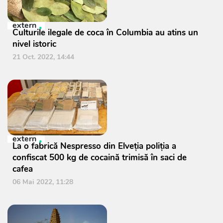
extern
Culturile ilegale de coca în Columbia au atins un
nivel istoric
21 Oct. 2022, 14:44
extern
La o fabrică Nespresso din Elveția poliția a
confiscat 500 kg de cocaină trimisă în saci de
cafea
06 Mai 2022, 11:28