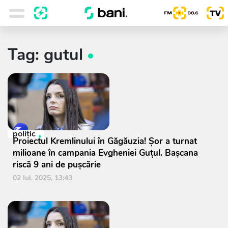
Tag: gutul
politic
Proiectul Kremlinului în Găgăuzia! Șor a turnat
milioane în campania Evgheniei Guțul. Bașcana
riscă 9 ani de pușcărie
02 Iul. 2025, 13:43