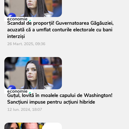
economie
Scandal de proporții! Guvernatoarea Găgăuziei,
acuzată că a umflat conturile electorale cu bani
interziși
26 Mart. 2025, 09:36
economie
Guțul, lovită în moalele capului de Washington!
Sancțiuni impuse pentru acțiuni hibride
12 Iun. 2024, 18:07