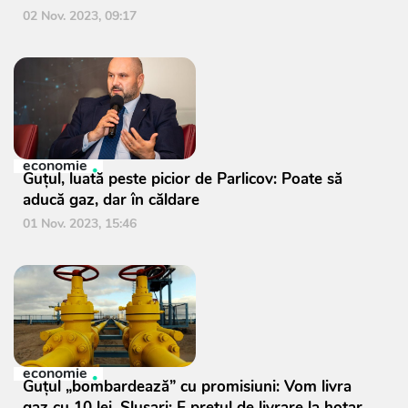
02 Nov. 2023, 09:17
economie
Guțul, luată peste picior de Parlicov: Poate să
aducă gaz, dar în căldare
01 Nov. 2023, 15:46
economie
Guțul „bombardează” cu promisiuni: Vom livra
gaz cu 10 lei. Slusari: E prețul de livrare la hotar