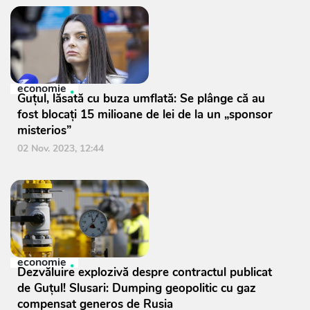
economie
Guțul, lăsată cu buza umflată: Se plânge că au
fost blocați 15 milioane de lei de la un „sponsor
misterios”
02 Nov. 2023, 12:44
economie
Dezvăluire explozivă despre contractul publicat
de Guțul! Slusari: Dumping geopolitic cu gaz
compensat generos de Rusia