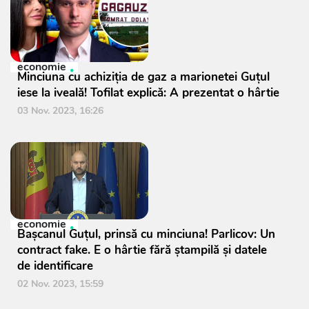
economie
Minciuna cu achiziția de gaz a marionetei Guțul
iese la iveală! Tofilat explică: A prezentat o hârtie
03 Nov. 2023, 16:26
economie
Bașcanul Guțul, prinsă cu minciuna! Parlicov: Un
contract fake. E o hârtie fără ștampilă și datele
de identificare
02 Nov. 2023, 15:59