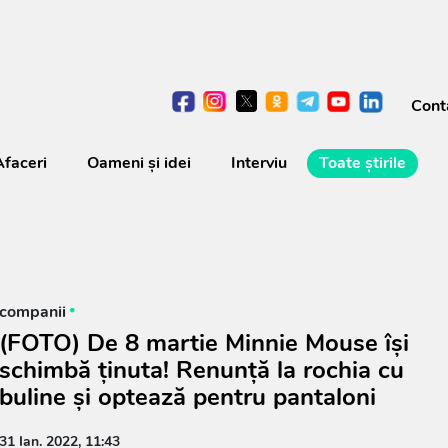
Cont
Afaceri
Oameni şi idei
Interviu
Toate știrile
companii
(FOTO) De 8 martie Minnie Mouse își
schimbă ținuta! Renunță la rochia cu
buline și optează pentru pantaloni
31 Ian. 2022, 11:43