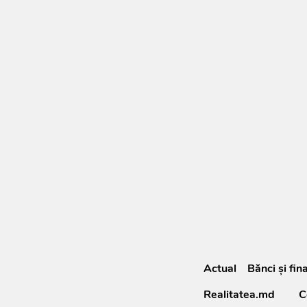
Actual
Bănci şi fin
Realitatea.md
C