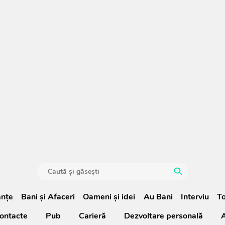
anţe
Bani și Afaceri
Oameni şi idei
Au Bani
Interviu
To
ontacte
Pub
Carieră
Dezvoltare personală
A