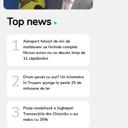
Top news
1
Aeroport folosit de mii de
moldoveni se închide complet.
Niciun avion nu va decola timp de
11 săptămâni
2
Drum pavat cu aur? Un kilometru
în Trușeni ajunge la peste 25 de
milioane de lei
3
Piața imobiliară a înghețat!
Tranzacțiile din Chișinău s-au
redus cu 35%