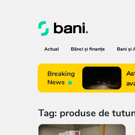
Actual
Bănci şi finanţe
Bani și 
As
Breaking
News
av
Tag: produse de tutu