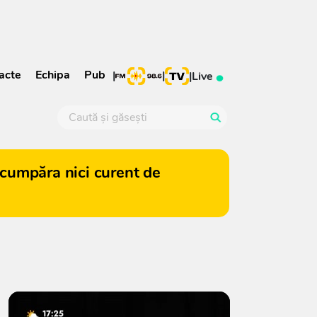
acte
Echipa
Pub
|
|
|
Live
cumpăra nici curent de