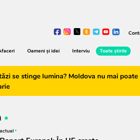
Cont
Afaceri
Oameni şi idei
Interviu
Toate știrile
tăzi se stinge lumina? Moldova nu mai poate 
arie
n
actual